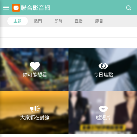
主題
熱門
即時
直播
節目
你可能想看
今日焦點
大家都在討論
噓短片