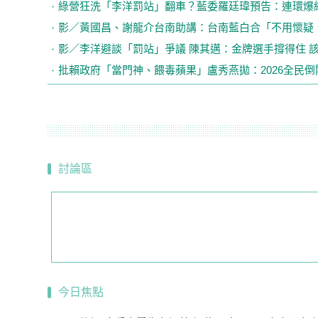
綠營狂洗「李洋罰站」翻車？藍委羅廷瑋預告：連環爆
影／黃國昌、謝龍介台南助講：台南藍白合「不用懷疑
影／李洋避談「罰站」爭議 陳其邁：金牌選手撐得住 
批賴政府「當門神、餵毒蘋果」盧秀燕拋：2026全民倒閣
討論區
今日焦點