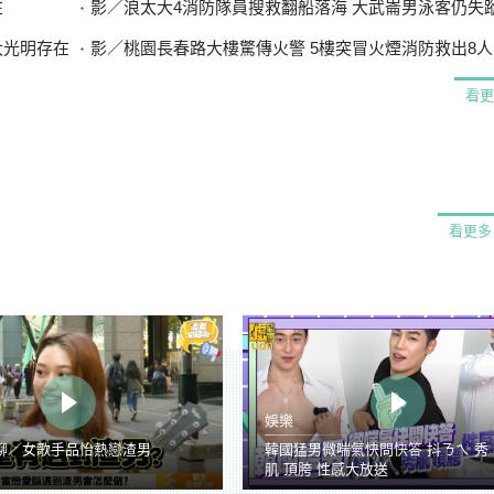
在
影／浪太大4消防隊員搜救翻船落海 大武崙男泳客仍失
大光明存在
影／桃園長春路大樓驚傳火警 5樓突冒火煙消防救出8人
看更
看更多
娛樂
聊／女歌手品怡熱戀渣男
韓國猛男微喘氣快問快答 抖ㄋㄟ 秀
肌 頂胯 性感大放送