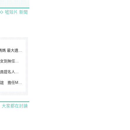
噓短片
新聞
遺憾無緣大聯盟
裁判人生國際發光
除名 將另提他人
都會台灣日開球嘉賓
大家都在討論