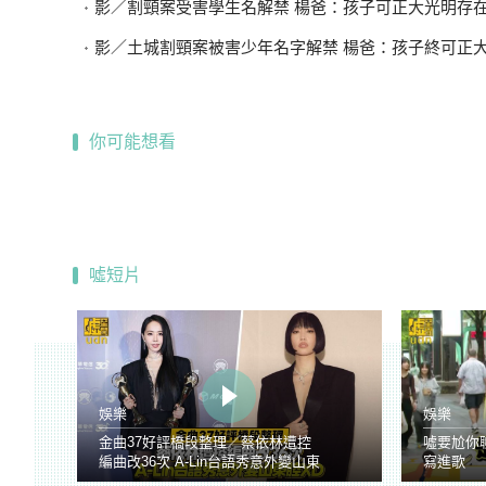
影／割頸案受害學生名解禁 楊爸：孩子可正大光明存
影／土城割頸案被害少年名字解禁 楊爸：孩子終可正
你可能想看
噓短片
娛樂
娛樂
金曲37好評橋段整理／蔡依林遭控
噓要尬你
編曲改36次 A-Lin台語秀意外變山東
寫進歌
腔