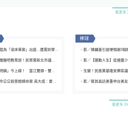
看更多
棒球
「滾床單案」出庭...遭罵妖孽下地獄 張淑娟批：舌頭殺人有罪
影／陳鏞基引退哽咽謝3個媽媽 最大
吧教育部！民眾黨新北市議員參選人提出校園反毒防線升級政見
影／【運動人生】從通靈少女到無任所大使 劉柏君女
鎮」今上線！ 富江雙頭、雙一、人頭氣球全登場
生變！民進黨基隆安樂區議員提名人黃永翔突被
公公殺害媳婦命案 高大成：要害殺多刀顯示怨恨深
影／蔡其昌訪美重申台美友誼 擔任MLB大
看更多