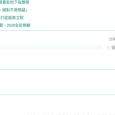
綠委如何下指導棋
、絕對不用懷疑」
該打屁股是立院
、2028全民倒賴
分