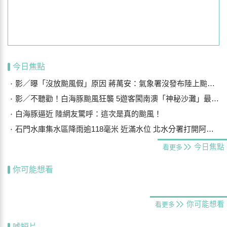
今日焦點
影／曝「沒放颱風假」原因 蔣萬安：氣象署沒發布陸上颱風警報
影／不聽勸！白海豚颱風狂襲 5遊客闖南澳「神秘沙灘」最高罰25萬
白海豚逼近 陸網友驚呼：這次是真的颱風！
石門水庫集水區降雨逾118毫米 近滿水位 北水分署打開阿姆坪防淤隧道
今日焦點
看更多
你可能想看
你可能想看
看更多
噓短片