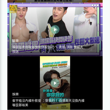
娛樂
韓國猛男微喘氣快問快答 抖ㄋㄟ 秀肌 頂胯 性感大
放送
娛樂
崔宇植沒內褲朴敘俊 ：穿我的！ 自爆兩天沒換內褲
嚇歪鄭裕美