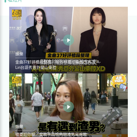
娛樂
金曲37好評橋段整理／蔡依林遭控編曲改36次 A-
Lin台語秀意外變山東腔
娛樂
噓要尬你聊／女歌手品怡熱戀渣男寫進歌