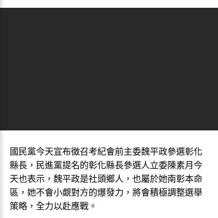
國民黨今天宣布徵召考紀會前主委魏平政參選彰化
縣長，民進黨提名的彰化縣長參選人立委陳素月今
天也表示，魏平政是社頭鄉人，也屬於她南彰本命
區，她不會小覷對方的爆發力，將會積極調整選舉
策略，全力以赴應戰。