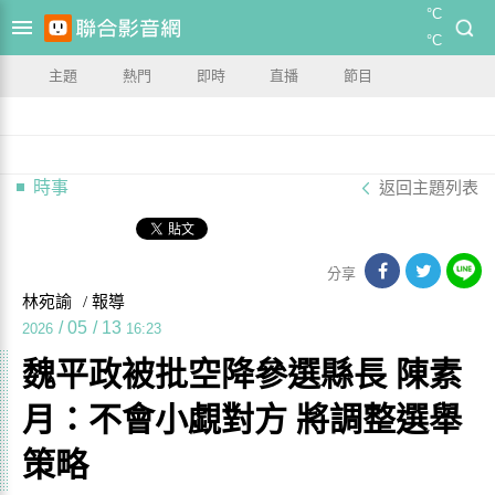
°C
°C
主題
熱門
即時
直播
節目
時事
返回主題列表
分享
林宛諭
/ 報導
/
05
/
13
2026
16:23
魏平政被批空降參選縣長 陳素
月：不會小覷對方 將調整選舉
策略