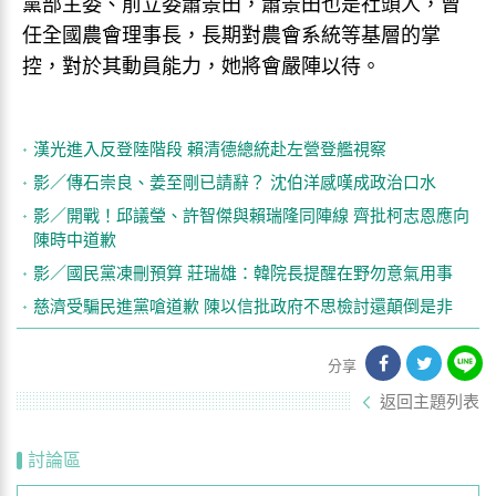
黨部主委、前立委蕭景田，蕭景田也是社頭人，曾
任全國農會理事長，長期對農會系統等基層的掌
控，對於其動員能力，她將會嚴陣以待。
漢光進入反登陸階段 賴清德總統赴左營登艦視察
影／傳石崇良、姜至剛已請辭？ 沈伯洋感嘆成政治口水
影／開戰！邱議瑩、許智傑與賴瑞隆同陣線 齊批柯志恩應向
陳時中道歉
影／國民黨凍刪預算 莊瑞雄：韓院長提醒在野勿意氣用事
慈濟受騙民進黨嗆道歉 陳以信批政府不思檢討還顛倒是非
分享
返回主題列表
討論區