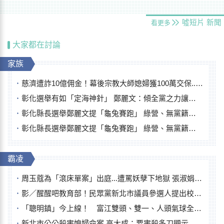
噓短片
新聞
看更多
大家都在討論
家族
慈濟遭詐10億佣金！幕後宗教大師媳婦獲100萬交保...快步奔離不發一語
彰化選舉有如「定海神針」 鄭麗文：傾全黨之力讓彰化贏
彰化縣長選舉鄭麗文提「龜兔賽跑」 綠營、無黨籍忙否認是烏龜
彰化縣長選舉鄭麗文提「龜兔賽跑」 綠營、無黨籍忙否認是烏龜
霸凌
周玉蔻為「滾床單案」出庭...遭罵妖孽下地獄 張淑娟批：舌頭殺人有罪
影／醒醒吧教育部！民眾黨新北市議員參選人提出校園反毒防線升級政見
「聰明鎮」今上線！ 富江雙頭、雙一、人頭氣球全登場
新北市公公殺害媳婦命案 高大成：要害殺多刀顯示怨恨深