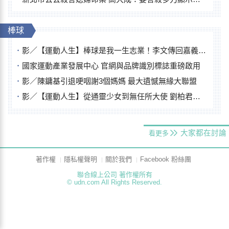
棒球
影／【運動人生】棒球是我一生志業！李文傳回嘉義扎根點亮KANO精神
國家運動產業發展中心 官網與品牌識別標誌重磅啟用
影／陳鏞基引退哽咽謝3個媽媽 最大遺憾無緣大聯盟
影／【運動人生】從通靈少女到無任所大使 劉柏君女裁判人生國際發光
大家都在討論
看更多
著作權
隱私權聲明
關於我們
Facebook 粉絲團
聯合線上公司 著作權所有
© udn.com All Rights Reserved.