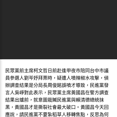
民眾黨前主席柯文哲日前赴逢甲夜市陪同台中市議
員參選人劉芩妤拜票時，疑遭人噴辣椒水攻擊，偵
辦調查結果是分局長周俊銘誤噴才導致，民進黨發
言人吳崢對此表示，民眾黨主席黃國昌在警方調查
結果出爐前，就意圖栽贓民進黨與賴清德總統抹
黑，黃國昌才是撕裂社會最大破口。黃國昌今天回
應說，請民進黨不要紮稻草人移轉焦點，反思為何