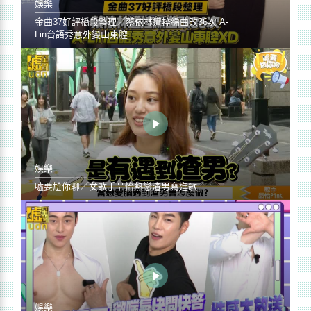
娛樂
金曲37好評橋段整理／蔡依林遭控編曲改36次 A-
Lin台語秀意外變山東腔
娛樂
噓要尬你聊／女歌手品怡熱戀渣男寫進歌
娛樂