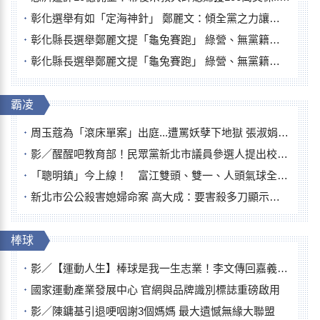
彰化選舉有如「定海神針」 鄭麗文：傾全黨之力讓彰化贏
彰化縣長選舉鄭麗文提「龜兔賽跑」 綠營、無黨籍忙否認是烏龜
彰化縣長選舉鄭麗文提「龜兔賽跑」 綠營、無黨籍忙否認是烏龜
霸凌
周玉蔻為「滾床單案」出庭...遭罵妖孽下地獄 張淑娟批：舌頭殺人有罪
影／醒醒吧教育部！民眾黨新北市議員參選人提出校園反毒防線升級政見
「聰明鎮」今上線！ 富江雙頭、雙一、人頭氣球全登場
新北市公公殺害媳婦命案 高大成：要害殺多刀顯示怨恨深
棒球
影／【運動人生】棒球是我一生志業！李文傳回嘉義扎根點亮KANO精神
國家運動產業發展中心 官網與品牌識別標誌重磅啟用
影／陳鏞基引退哽咽謝3個媽媽 最大遺憾無緣大聯盟