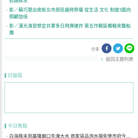
封路排水
影／蘇巧慧出席新北市原民歲時祭儀 從生活 文化 制度3面向
照顧加倍
影／漢光演習想定共軍多日飛彈連炸 第五作戰區備戰來襲船
團
分享
返回主題列表
討論區
今日焦點
白海豚未到基隆廟口先淹大水 商家貨品泡水損失慘市府今研議災損補償