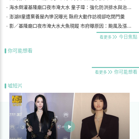
海水倒灌基隆廟口夜市淹大水 童子瑋：強化防洪排水與治水基礎建設
澎湖8童遭棄養屋內慘況曝光 縣府大動作訪視卻吃閉門羹
影／基隆廟口夜市淹大水大魚現蹤 市府曝原因：颱風及漲潮海水倒灌
今日焦點
看更多
你可能想看
你可能想看
看更多
噓短片