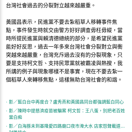
台灣社會過去的分裂對立越來越嚴重。
黃國昌表示，民進黨不要去紮稻草人移轉事件焦
點，事件發生時就交由警方好好調查毋枉毋縱，當
時所提民進黨與賴清德總統的部分，是希望民進黨
能好好反思，過去一年多來台灣社會分裂對立與衝
突越來越嚴重，台灣充斥過去沒有的分裂現象，只
要是支持柯文哲、支持民眾黨就被霸凌與熱搜，我
所講的例子與現象哪樣不是事實，現在不要去紮一
個稻草人來轉移焦點，這樣無助台灣社會的和諧。
影／藍白台中再度合？盧秀燕和黃國昌同台都強調藍白同心
影／陳時中提慈濟疫苗被騙案 柯文哲：王八蛋，別把老百姓
當白痴
影／白海豚未到基隆愛四路廟口夜市淹大水 店家怨聲載道…