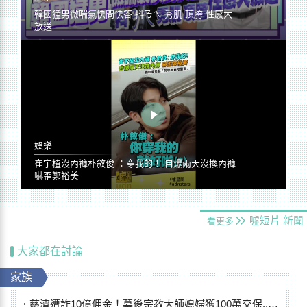
韓國猛男微喘氣快問快答 抖ㄋㄟ 秀肌 頂胯 性感大
放送
娛樂
崔宇植沒內褲朴敘俊 ：穿我的！ 自爆兩天沒換內褲
嚇歪鄭裕美
噓短片
新聞
看更多
大家都在討論
家族
慈濟遭詐10億佣金！幕後宗教大師媳婦獲100萬交保...快步奔離不發一語