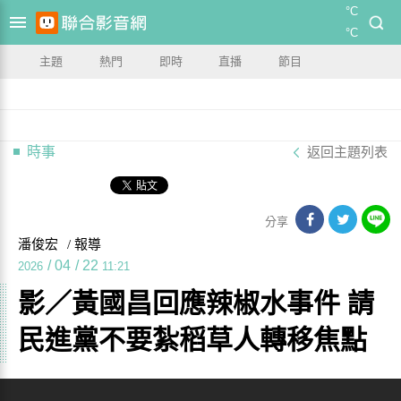
°C
°C
主題
熱門
即時
直播
節目
時事
返回主題列表
分享
潘俊宏
/ 報導
/
04
/
22
2026
11:21
影／黃國昌回應辣椒水事件 請
民進黨不要紮稻草人轉移焦點