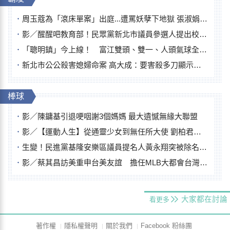
周玉蔻為「滾床單案」出庭...遭罵妖孽下地獄 張淑娟批：舌頭殺人有罪
影／醒醒吧教育部！民眾黨新北市議員參選人提出校園反毒防線升級政見
「聰明鎮」今上線！ 富江雙頭、雙一、人頭氣球全登場
新北市公公殺害媳婦命案 高大成：要害殺多刀顯示怨恨深
棒球
影／陳鏞基引退哽咽謝3個媽媽 最大遺憾無緣大聯盟
影／【運動人生】從通靈少女到無任所大使 劉柏君女裁判人生國際發光
生變！民進黨基隆安樂區議員提名人黃永翔突被除名 將另提他人
影／蔡其昌訪美重申台美友誼 擔任MLB大都會台灣日開球嘉賓
大家都在討論
看更多
著作權
隱私權聲明
關於我們
Facebook 粉絲團