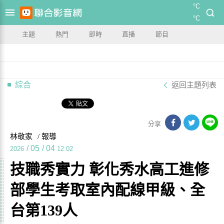
°C
°C
主題
熱門
即時
直播
節目
綜合
返回主題列表
分享
林敬家
/ 報導
/
05
/
04
2026
12:02
技職秀實力 彰化秀水高工進修
部學生考取室內配線甲級、全
台第139人