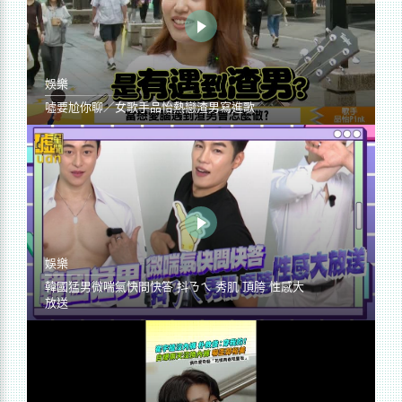
娛樂
噓要尬你聊／女歌手品怡熱戀渣男寫進歌
娛樂
韓國猛男微喘氣快問快答 抖ㄋㄟ 秀肌 頂胯 性感大
放送