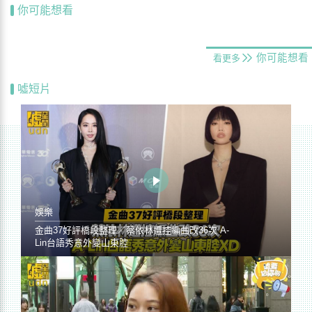
你可能想看
你可能想看
看更多
噓短片
娛樂
金曲37好評橋段整理／蔡依林遭控編曲改36次 A-
Lin台語秀意外變山東腔