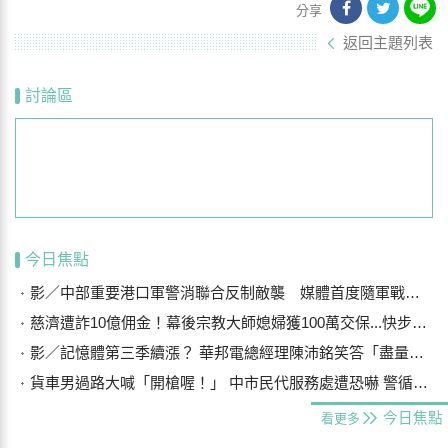
分享
返回主題列表
討論區
今日焦點
影／中部重要港口軍警消聯合反制敵襲 媒體首度隨軍戰鬥演練
慈濟遭詐10億佣金！幕後宗教大師媳婦獲100萬交保...快步奔離不發一語
影／記憶體第三季續漲？ 華邦電總經理陳沛銘笑答「盡量不要漲太多」
貨車男過路大喊「開槍喔！」 中市民代服務處遭恐嚇 警循線追緝
今日焦點
看更多