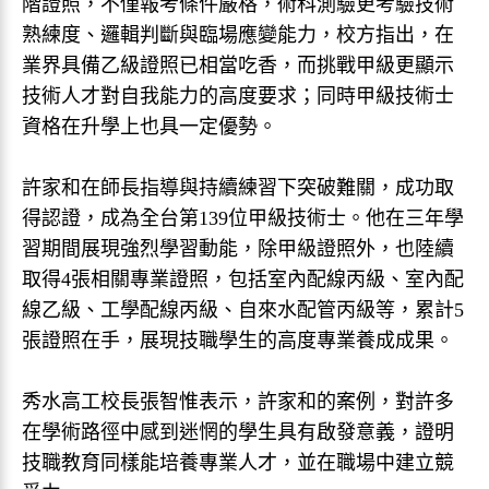
階證照，不僅報考條件嚴格，術科測驗更考驗技術
熟練度、邏輯判斷與臨場應變能力，校方指出，在
業界具備乙級證照已相當吃香，而挑戰甲級更顯示
技術人才對自我能力的高度要求；同時甲級技術士
資格在升學上也具一定優勢。
許家和在師長指導與持續練習下突破難關，成功取
得認證，成為全台第139位甲級技術士。他在三年學
習期間展現強烈學習動能，除甲級證照外，也陸續
取得4張相關專業證照，包括室內配線丙級、室內配
線乙級、工學配線丙級、自來水配管丙級等，累計5
張證照在手，展現技職學生的高度專業養成成果。
秀水高工校長張智惟表示，許家和的案例，對許多
在學術路徑中感到迷惘的學生具有啟發意義，證明
技職教育同樣能培養專業人才，並在職場中建立競