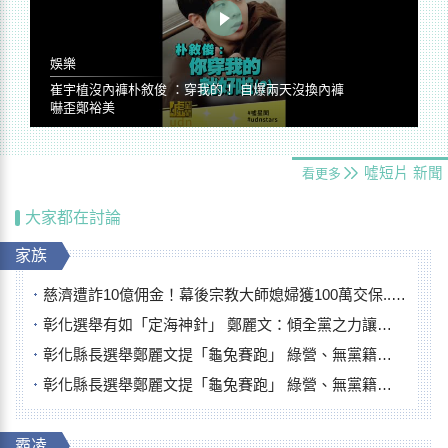
娛樂
崔宇植沒內褲朴敘俊 ：穿我的！ 自爆兩天沒換內褲
嚇歪鄭裕美
噓短片
新聞
看更多
大家都在討論
家族
慈濟遭詐10億佣金！幕後宗教大師媳婦獲100萬交保...快步奔離不發一語
彰化選舉有如「定海神針」 鄭麗文：傾全黨之力讓彰化贏
彰化縣長選舉鄭麗文提「龜兔賽跑」 綠營、無黨籍忙否認是烏龜
彰化縣長選舉鄭麗文提「龜兔賽跑」 綠營、無黨籍忙否認是烏龜
霸凌