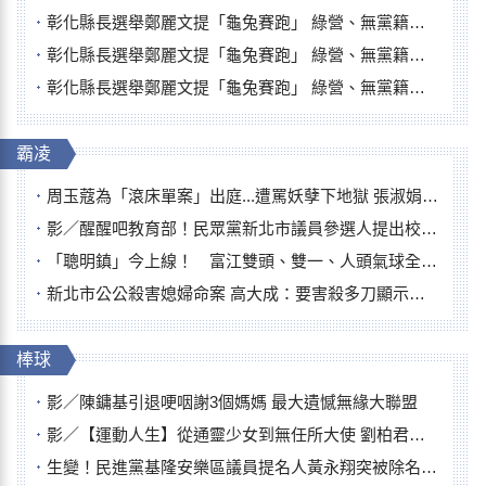
彰化縣長選舉鄭麗文提「龜兔賽跑」 綠營、無黨籍忙否認是烏龜
彰化縣長選舉鄭麗文提「龜兔賽跑」 綠營、無黨籍忙否認是烏龜
彰化縣長選舉鄭麗文提「龜兔賽跑」 綠營、無黨籍忙否認是烏龜
霸凌
周玉蔻為「滾床單案」出庭...遭罵妖孽下地獄 張淑娟批：舌頭殺人有罪
影／醒醒吧教育部！民眾黨新北市議員參選人提出校園反毒防線升級政見
「聰明鎮」今上線！ 富江雙頭、雙一、人頭氣球全登場
新北市公公殺害媳婦命案 高大成：要害殺多刀顯示怨恨深
棒球
影／陳鏞基引退哽咽謝3個媽媽 最大遺憾無緣大聯盟
影／【運動人生】從通靈少女到無任所大使 劉柏君女裁判人生國際發光
生變！民進黨基隆安樂區議員提名人黃永翔突被除名 將另提他人