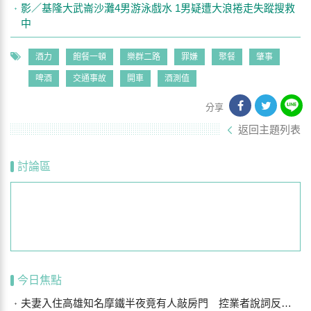
影／基隆大武崙沙灘4男游泳戲水 1男疑遭大浪捲走失蹤搜救
中
酒力
飽餐一頓
樂群二路
罪嫌
聚餐
肇事
啤酒
交通事故
開車
酒測值
分享
返回主題列表
討論區
今日焦點
夫妻入住高雄知名摩鐵半夜竟有人敲房門 控業者說詞反覆結局曝光