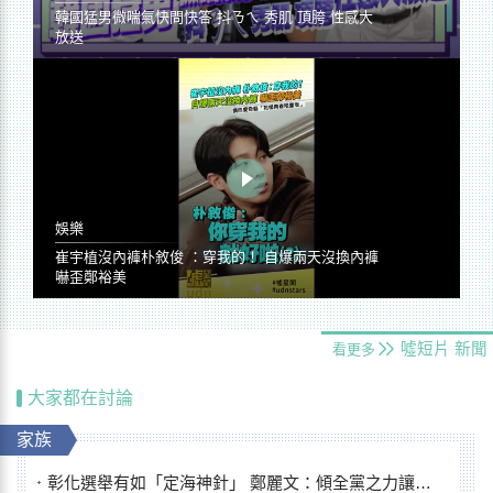
韓國猛男微喘氣快問快答 抖ㄋㄟ 秀肌 頂胯 性感大
放送
娛樂
崔宇植沒內褲朴敘俊 ：穿我的！ 自爆兩天沒換內褲
嚇歪鄭裕美
噓短片
新聞
看更多
大家都在討論
家族
彰化選舉有如「定海神針」 鄭麗文：傾全黨之力讓彰化贏