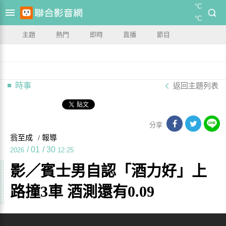
°C
°C
主題
熱門
即時
直播
節目
時事
返回主題列表
分享
翁至成
/ 報導
/
01
/
30
2026
12:25
影／賓士男自認「酒力好」上
路撞3車 酒測還有0.09