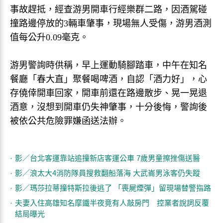
事故趕抵，經查游男開車行經樂群二路，因酒駕碰
撞路邊停放的3輛車肇事，現場無人受傷，游男酒測
值每公升0.09毫克。
游男警詢時供稱，早上運動騎腳踏車，中午在知名
餐廳「春大直」聚餐喝啤酒，自認「酒力好」，心
存僥倖開車回家，開車前還在路邊散步、晃一晃退
酒意，沒想到開車仍失神肇事，十分後悔，警詢後
被依公共危險罪嫌函送法辦。
影／台北客運靠站追撞新店客運公車 7歲男童擦挫傷送醫
影／浪太大4消防隊員搜救翻船落海 大武崙男泳客仍失蹤
影／瑪莎拉蒂撞特斯拉後逃了 「喪屍煙彈」留現場替警指路
夫妻入住高雄知名摩鐵半夜竟有人敲房門 控業者說詞反覆
結局曝光