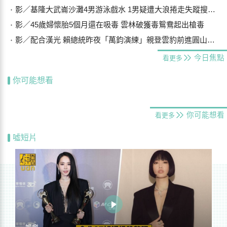
影／基隆大武崙沙灘4男游泳戲水 1男疑遭大浪捲走失蹤搜救中
影／45歲婦懷胎5個月還在吸毒 雲林破獲毒鴛鴦起出槍毒
影／配合漢光 賴總統昨夜「萬鈞演練」親登雲豹前進圓山指揮所
今日焦點
看更多
你可能想看
你可能想看
看更多
噓短片