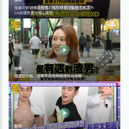
娛樂
金曲37好評橋段整理／蔡依林遭控編曲改36次 A-
Lin台語秀意外變山東腔
娛樂
噓要尬你聊／女歌手品怡熱戀渣男寫進歌
娛樂