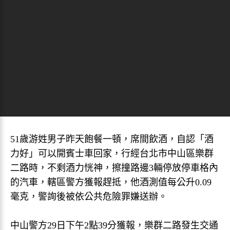
51歲游姓男子昨天飽餐一頓，席間飲酒，自認「酒
力好」可以開賓士車回家，行經台北市中山區樂群
二路時，不剩酒力恍神，擦撞路邊3輛停放停車格內
的汽車，轄區警方獲報趕抵，他酒測值每公升0.09
毫克，警詢後被依公共危險罪嫌送辦。
中山警方29日下午2點39分獲報，樂群二路發生交通