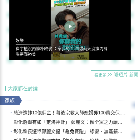
娛樂
崔宇植沒內褲朴敘俊 ：穿我的！ 自爆兩天沒換內褲
嚇歪鄭裕美
噓短片
新聞
看更多
大家都在討論
家族
慈濟遭詐10億佣金！幕後宗教大師媳婦獲100萬交保...快步奔離不發一語
彰化選舉有如「定海神針」 鄭麗文：傾全黨之力讓彰化贏
彰化縣長選舉鄭麗文提「龜兔賽跑」 綠營、無黨籍忙否認是烏龜