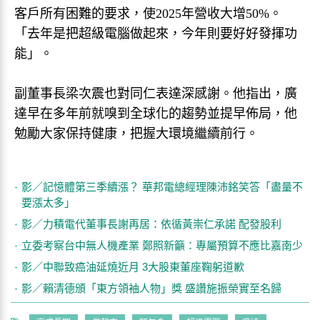
客戶所有困難的要求，使2025年營收大增50%。
「去年是把超級電腦做起來，今年則要好好發揮功
能」。
副董事長梁次震也對同仁表達深感謝。他指出，廣
達早在多年前就嗅到全球化的趨勢並提早佈局，他
勉勵大家保持健康，把握大環境繼續前行。
影／記憶體第三季續漲？ 華邦電總經理陳沛銘笑答「盡量不
要漲太多」
影／力積電代董事長謝再居：依循黃崇仁承諾 配發股利
立委考察台中無人機產業 鄭照新籲：專屬預算不應比嘉南少
影／中聯致癌油延燒近月 3大股東董座鞠躬道歉
影／賴清德頒「東方領袖人物」獎 盛讚施振榮實至名歸