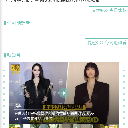
漢光進入反登陸階段 賴清德總統赴左營登艦視察
今日焦點
看更多
你可能想看
你可能想看
看更多
噓短片
娛樂
金曲37好評橋段整理／蔡依林遭控編曲改36次 A-
Lin台語秀意外變山東腔