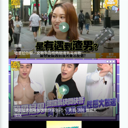
娛樂
噓要尬你聊／女歌手品怡熱戀渣男寫進歌
娛樂
韓國猛男微喘氣快問快答 抖ㄋㄟ 秀肌 頂胯 性感大
放送