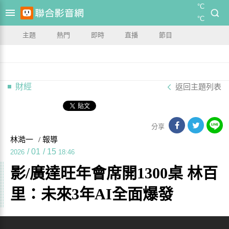
°C
°C
主題
熱門
即時
直播
節目
財經
返回主題列表
分享
林澔一
/ 報導
/
01
/
15
2026
18:46
影/廣達旺年會席開1300桌 林百
里：未來3年AI全面爆發