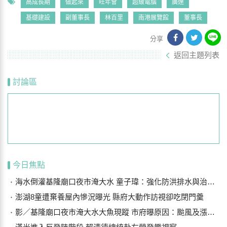
高成長期
做起來
旺年會
超級電腦
廣達
基礎建設
副董事長
林百里
南港展覽館
董事長
分享
返回主題列表
討論區
今日焦點
海水倒灌基隆廟口夜市淹大水 童子瑋：強化防洪排水與治水基礎建設
澎湖8童遭棄養屋內慘況曝光 縣府大動作訪視卻吃閉門羹
影／基隆廟口夜市淹大水大魚現蹤 市府曝原因：颱風及漲潮海水倒灌