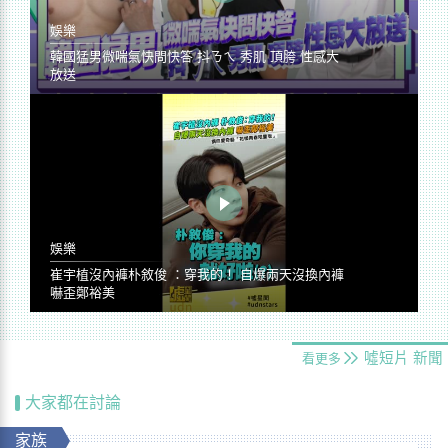
娛樂
韓國猛男微喘氣快問快答 抖ㄋㄟ 秀肌 頂胯 性感大
放送
娛樂
崔宇植沒內褲朴敘俊 ：穿我的！ 自爆兩天沒換內褲
嚇歪鄭裕美
噓短片
新聞
看更多
大家都在討論
家族