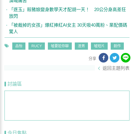
潰喊痛苦
「逐玉」殺豬娘變身數學天才配胡一天！ 20公分身高差狂
放閃
「被裁掉的女孩」爆紅捧紅AI女主 30天吸40萬粉、業配價碼
驚人
品怡
RUCY
噓要尬你聊
渣男
噓短片
創作
分享
返回主題列表
討論區
今日焦點