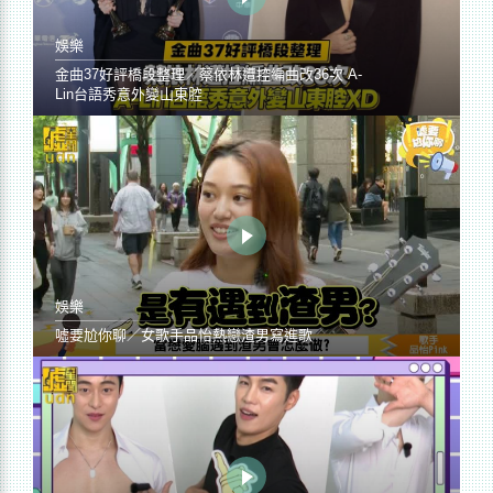
娛樂
金曲37好評橋段整理／蔡依林遭控編曲改36次 A-
Lin台語秀意外變山東腔
娛樂
噓要尬你聊／女歌手品怡熱戀渣男寫進歌