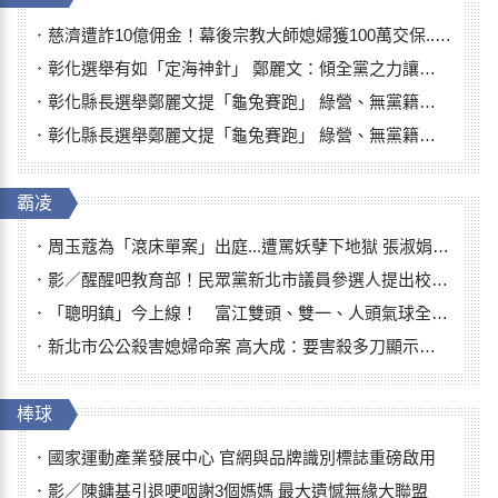
慈濟遭詐10億佣金！幕後宗教大師媳婦獲100萬交保...快步奔離不發一語
彰化選舉有如「定海神針」 鄭麗文：傾全黨之力讓彰化贏
彰化縣長選舉鄭麗文提「龜兔賽跑」 綠營、無黨籍忙否認是烏龜
彰化縣長選舉鄭麗文提「龜兔賽跑」 綠營、無黨籍忙否認是烏龜
霸凌
周玉蔻為「滾床單案」出庭...遭罵妖孽下地獄 張淑娟批：舌頭殺人有罪
影／醒醒吧教育部！民眾黨新北市議員參選人提出校園反毒防線升級政見
「聰明鎮」今上線！ 富江雙頭、雙一、人頭氣球全登場
新北市公公殺害媳婦命案 高大成：要害殺多刀顯示怨恨深
棒球
國家運動產業發展中心 官網與品牌識別標誌重磅啟用
影／陳鏞基引退哽咽謝3個媽媽 最大遺憾無緣大聯盟