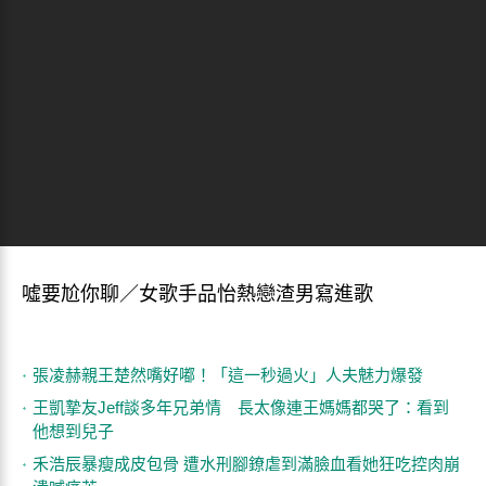
噓要尬你聊／女歌手品怡熱戀渣男寫進歌
張凌赫親王楚然嘴好嘟！「這一秒過火」人夫魅力爆發
王凱摯友Jeff談多年兄弟情 長太像連王媽媽都哭了：看到
他想到兒子
禾浩辰暴瘦成皮包骨 遭水刑腳鐐虐到滿臉血看她狂吃控肉崩