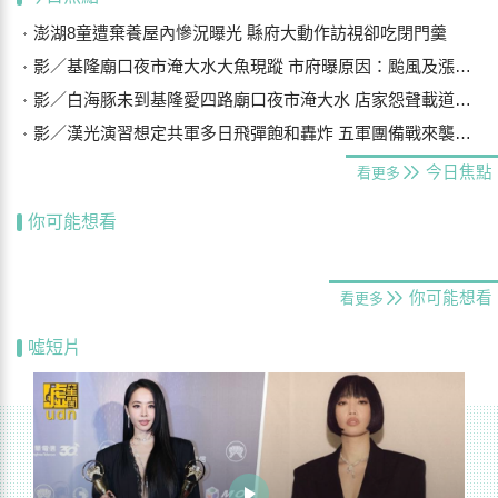
澎湖8童遭棄養屋內慘況曝光 縣府大動作訪視卻吃閉門羹
影／基隆廟口夜市淹大水大魚現蹤 市府曝原因：颱風及漲潮海水倒灌
影／白海豚未到基隆愛四路廟口夜市淹大水 店家怨聲載道…封路排水
影／漢光演習想定共軍多日飛彈飽和轟炸 五軍團備戰來襲船團
今日焦點
看更多
你可能想看
你可能想看
看更多
噓短片