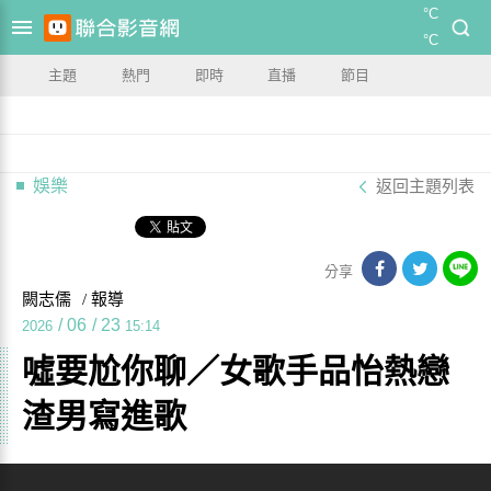
°C
°C
主題
熱門
即時
直播
節目
娛樂
返回主題列表
分享
闕志儒
/ 報導
/
06
/
23
2026
15:14
噓要尬你聊／女歌手品怡熱戀
渣男寫進歌