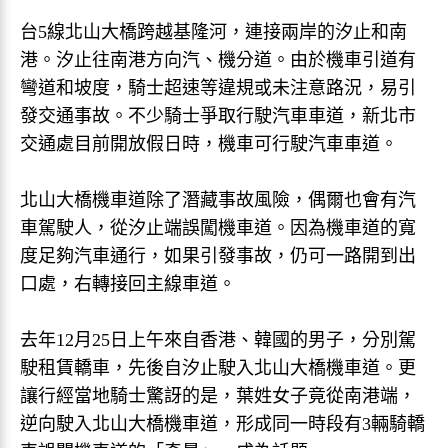
台5線北山大橋跨越基隆河，連接兩岸的汐止和南
港。汐止往南港方向汽、機分道。由於機車引道有
彎道和坡度，騎士超速等違規或未注意路況，易引
發交通事故。不少騎士爭取行駛汽車車道，新北市
交通處目前開放假日時，機車可行駛汽車車道。
北山大橋機車道除了潛藏事故風險，偶爾也會有汽
車駕駛人，從汐止端誤闖機車道。因為機車道的寬
度足夠汽車通行，如果引發事故，仍可一路開到出
口處，右轉接回主線車道。
去年12月25日上午來自香港、韓國的男子，分別駕
駛租賃轎車，先後自汐止駛入北山大橋機車道。更
讓行經當地騎士驚訝的是，葉姓女子竟從南港端，
逆向駛入北山大橋機車道，形成同一時段有3輛騎轎