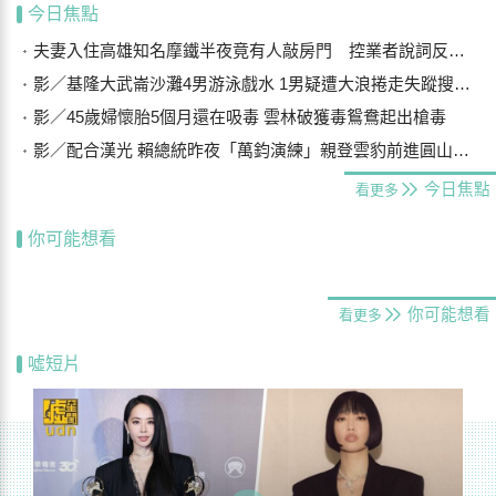
今日焦點
夫妻入住高雄知名摩鐵半夜竟有人敲房門 控業者說詞反覆結局曝光
影／基隆大武崙沙灘4男游泳戲水 1男疑遭大浪捲走失蹤搜救中
影／45歲婦懷胎5個月還在吸毒 雲林破獲毒鴛鴦起出槍毒
影／配合漢光 賴總統昨夜「萬鈞演練」親登雲豹前進圓山指揮所
今日焦點
看更多
你可能想看
你可能想看
看更多
噓短片