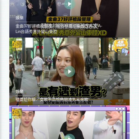
娛樂
金曲37好評橋段整理／蔡依林遭控編曲改36次 A-
Lin台語秀意外變山東腔
娛樂
噓要尬你聊／女歌手品怡熱戀渣男寫進歌