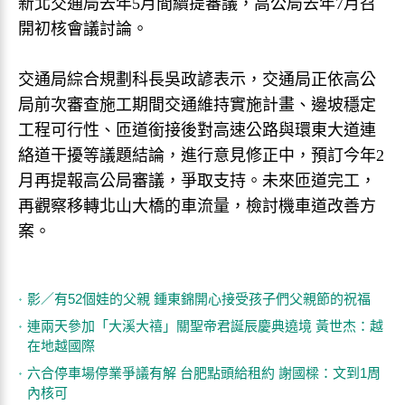
新北交通局去年5月間續提審議，高公局去年7月召
開初核會議討論。
交通局綜合規劃科長吳政諺表示，交通局正依高公
局前次審查施工期間交通維持實施計畫、邊坡穩定
工程可行性、匝道銜接後對高速公路與環東大道連
絡道干擾等議題結論，進行意見修正中，預訂今年2
月再提報高公局審議，爭取支持。未來匝道完工，
再觀察移轉北山大橋的車流量，檢討機車道改善方
案。
影／有52個娃的父親 鍾東錦開心接受孩子們父親節的祝福
連兩天參加「大溪大禧」關聖帝君誕辰慶典遶境 黃世杰：越
在地越國際
六合停車場停業爭議有解 台肥點頭給租約 謝國樑：文到1周
內核可