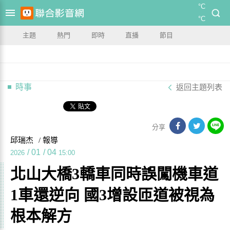
°C
°C
主題
熱門
即時
直播
節目
時事
返回主題列表
分享
邱瑞杰
/ 報導
/
01
/
04
2026
15:00
北山大橋3轎車同時誤闖機車道
1車還逆向 國3增設匝道被視為
根本解方