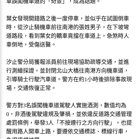
車誤闖機車道的「奇景」，成為話題。
葉女發現開錯路之後一度停車，並似乎在試圖倒車
時，從汐止騎機車前往南港的張姓男子，在下坡彎
道路段，看到葉女的轎車竟擋在車道上，急煞時人
車倒地，受傷送醫。
汐止警分局獲報派員前往現場協助疏導交通，並進
行測繪採證，並封閉北山大橋往南港方向機車道，
引導騎士行駛汽車道。警方在約1小時後排除事故現
場，交通恢復正常。
警方對3名誤闖機車道駕駛人實施酒測，數值均為
0，非酒後駕駛違規及肇禍，並依違反道路交通管理
處罰條例，舉發3人「不按遵行之方向行駛」，也提
醒用路人開車上路，要遵依交通標誌、標線行車，