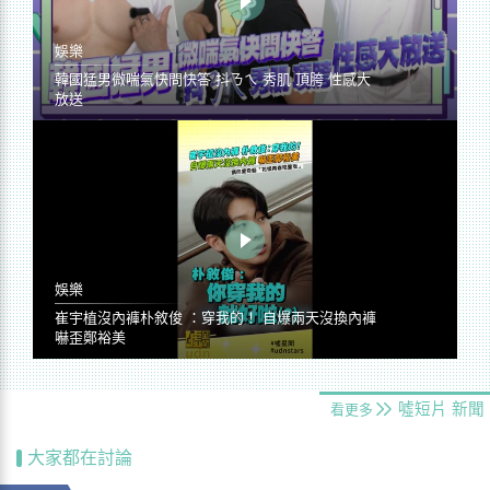
娛樂
韓國猛男微喘氣快問快答 抖ㄋㄟ 秀肌 頂胯 性感大
放送
娛樂
崔宇植沒內褲朴敘俊 ：穿我的！ 自爆兩天沒換內褲
嚇歪鄭裕美
噓短片
新聞
看更多
大家都在討論