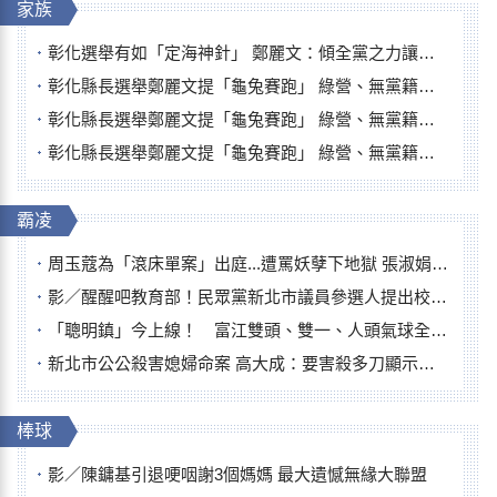
家族
彰化選舉有如「定海神針」 鄭麗文：傾全黨之力讓彰化贏
彰化縣長選舉鄭麗文提「龜兔賽跑」 綠營、無黨籍忙否認是烏龜
彰化縣長選舉鄭麗文提「龜兔賽跑」 綠營、無黨籍忙否認是烏龜
彰化縣長選舉鄭麗文提「龜兔賽跑」 綠營、無黨籍忙否認是烏龜
霸凌
周玉蔻為「滾床單案」出庭...遭罵妖孽下地獄 張淑娟批：舌頭殺人有罪
影／醒醒吧教育部！民眾黨新北市議員參選人提出校園反毒防線升級政見
「聰明鎮」今上線！ 富江雙頭、雙一、人頭氣球全登場
新北市公公殺害媳婦命案 高大成：要害殺多刀顯示怨恨深
棒球
影／陳鏞基引退哽咽謝3個媽媽 最大遺憾無緣大聯盟