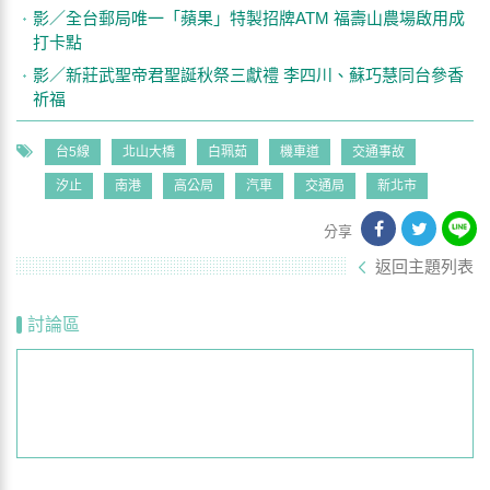
影／全台郵局唯一「蘋果」特製招牌ATM 福壽山農場啟用成
打卡點
影／新莊武聖帝君聖誕秋祭三獻禮 李四川、蘇巧慧同台參香
祈福
台5線
北山大橋
白珮茹
機車道
交通事故
汐止
南港
高公局
汽車
交通局
新北市
分享
返回主題列表
討論區