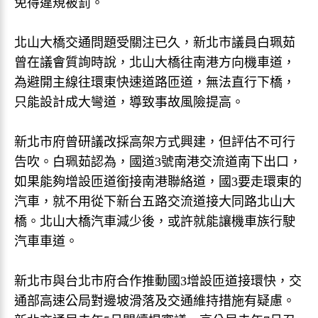
免得違規被罰。
北山大橋交通問題受關注已久，新北市議員白珮茹
曾在議會質詢時說，北山大橋往南港方向機車道，
為避開主線往環東快速道路匝道，無法直行下橋，
只能設計成大彎道，導致事故風險提高。
新北市府曾研議改採高架方式興建，但評估不可行
告吹。白珮茹認為，國道3號南港交流道南下出口，
如果能夠增設匝道銜接南港聯絡道，國3要走環東的
汽車，就不用從下新台五路交流道接大同路北山大
橋。北山大橋汽車減少後，或許就能讓機車族行駛
汽車車道。
新北市與台北市府合作推動國3增設匝道接環快，交
通部高速公局對邊坡滑落及交通維持措施有疑慮。