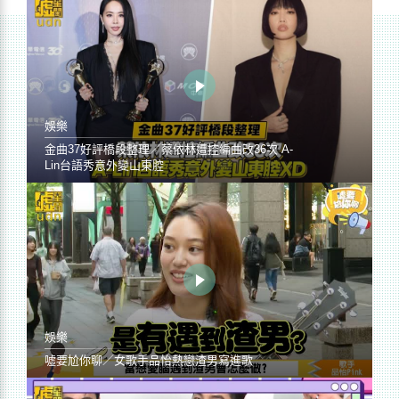
娛樂
金曲37好評橋段整理／蔡依林遭控編曲改36次 A-
Lin台語秀意外變山東腔
娛樂
噓要尬你聊／女歌手品怡熱戀渣男寫進歌