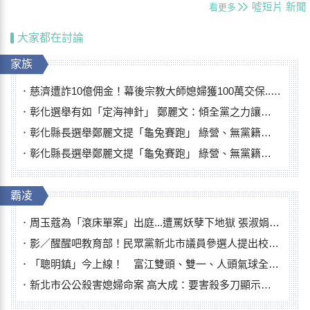
噓短片
新聞
看更多
大家都在討論
家族
慈濟遭詐10億佣金！幕後宗教大師媳婦獲100萬交保...快步奔離不發一語
彰化選舉有如「定海神針」 鄭麗文：傾全黨之力讓彰化贏
彰化縣長選舉鄭麗文提「龜兔賽跑」 綠營、無黨籍忙否認是烏龜
彰化縣長選舉鄭麗文提「龜兔賽跑」 綠營、無黨籍忙否認是烏龜
霸凌
周玉蔻為「滾床單案」出庭...遭罵妖孽下地獄 張淑娟批：舌頭殺人有罪
影／醒醒吧教育部！民眾黨新北市議員參選人提出校園反毒防線升級政見
「聰明鎮」今上線！ 富江雙頭、雙一、人頭氣球全登場
新北市公公殺害媳婦命案 高大成：要害殺多刀顯示怨恨深