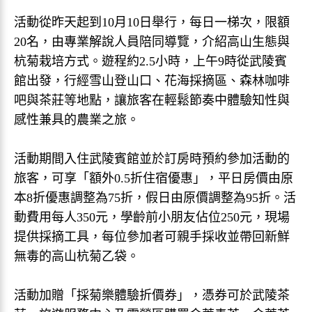
活動從昨天起到10月10日舉行，每日一梯次，限額
20名，由專業解說人員陪同導覽，介紹高山生態與
杭菊栽培方式。遊程約2.5小時，上午9時從武陵賓
館出發，行經雪山登山口、花海採摘區、森林咖啡
吧與茶莊等地點，讓旅客在輕鬆節奏中體驗知性與
感性兼具的農業之旅。
活動期間入住武陵賓館並於訂房時預約參加活動的
旅客，可享「額外0.5折住宿優惠」，平日房價由原
本8折優惠調整為75折，假日由原價調整為95折。活
動費用每人350元，學齡前小朋友佔位250元，現場
提供採摘工具，每位參加者可親手採收並帶回新鮮
無毒的高山杭菊乙袋。
活動加贈「採菊樂體驗折價券」，憑券可於武陵茶