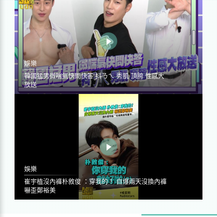
娛樂
韓國猛男微喘氣快問快答 抖ㄋㄟ 秀肌 頂胯 性感大
放送
娛樂
崔宇植沒內褲朴敘俊 ：穿我的！ 自爆兩天沒換內褲
嚇歪鄭裕美