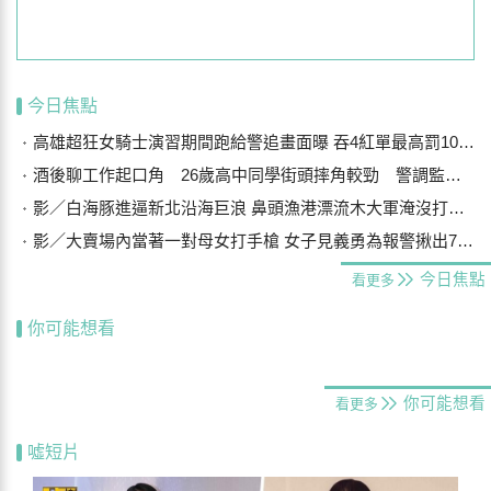
今日焦點
高雄超狂女騎士演習期間跑給警追畫面曝 吞4紅單最高罰10萬被送醫
酒後聊工作起口角 26歲高中同學街頭摔角較勁 警調監視器還原真相
影／白海豚進逼新北沿海巨浪 鼻頭漁港漂流木大軍淹沒打上岸
影／大賣場內當著一對母女打手槍 女子見義勇為報警揪出7旬翁
今日焦點
看更多
你可能想看
你可能想看
看更多
噓短片