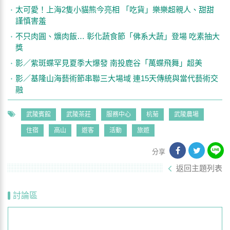
太可愛！上海2隻小貓熊今亮相 「吃貨」樂樂超親人、甜甜
謹慎害羞
不只肉圓、爌肉飯… 彰化蔬食節「佛系大蔬」登場 吃素抽大
獎
影／紫斑蝶罕見夏季大爆發 南投鹿谷「萬蝶飛舞」超美
影／基隆山海藝術節串聯三大場域 連15天傳統與當代藝術交
融
武陵賓館
武陵茶莊
服務中心
杭菊
武陵農場
住宿
高山
遊客
活動
旅遊
分享
返回主題列表
討論區