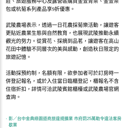
莊、旅遊服務中心及露營區購買金萱青茶、金萱茶
包或杭菊系列產品享9折優惠。
武陵農場表示，透過一日花農採菊樂活動，讓遊客
更貼近農業生態與自然教育，也展現武陵推動永續
觀光的努力。從賞花、採摘到品茗，讓遊客在高山
花田中體驗不同層次的美與感動，創造秋日限定的
旅遊記憶。
活動採預約制，名額有限，欲參加者可於訂房時一
併登記報名，或於入住當日臨櫃登記，櫃報名不含
住宿折扣，詳情可洽武陵賓館櫃檯或武陵農場官網
查詢。
影／台中金典綠園道商旅違規擴業 市府罰25萬勒令違法客房
歇業