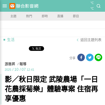
°C
°C
主題
熱門
即時
直播
節目
生活
返回主題列表
分享
游振昇
/ 報導
/
10
/
07
2025
12:41
影／秋日限定 武陵農場「一日
花農採菊樂」體驗專案 住宿再
享優惠