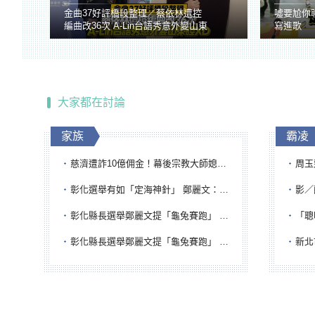
金曲37好評橋段整理／蔡依林遭控
噓要尬你
編曲改36次 A-Lin台語秀意外變山東
寫進歌
腔
大家都在討論
家族
霸凌
慈濟遭詐10億佣金！幕後宗教大師媳婦獲100萬交保...快步奔離不發一語
周玉蔻為
彰化選舉有如「定海神針」 鄭麗文：傾全黨之力讓彰化贏
影／醒醒
彰化縣長選舉鄭麗文提「龜兔賽跑」 綠營、無黨籍忙否認是烏龜
「聰明
彰化縣長選舉鄭麗文提「龜兔賽跑」 綠營、無黨籍忙否認是烏龜
新北市