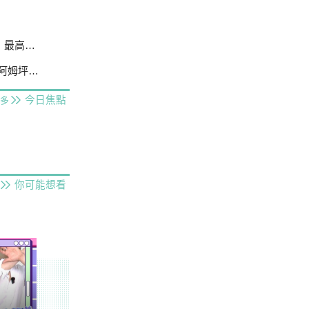
25萬
防淤隧道
今日焦點
多
你可能想看