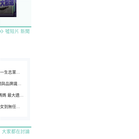
噓短片
新聞
根點亮KANO精神
別標誌重磅啟用
遺憾無緣大聯盟
裁判人生國際發光
大家都在討論