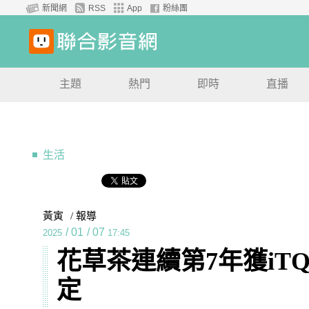
新聞網
RSS
App
粉絲團
主題
熱門
即時
直播
生活
黃寅
/ 報導
/
01
/
07
2025
17:45
花草茶連續第7年獲iT
定