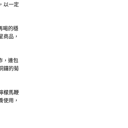
，以一定
再喝的穩
星商品，
作，連包
銅鑼的菊
檸檬馬鞭
養使用，