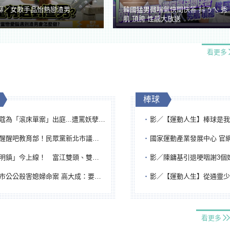
聊／女歌手品怡熱戀渣男
韓國猛男微喘氣快問快答 抖ㄋㄟ 秀
肌 頂胯 性感大放送
看更多
棒球
「滾床單案」出庭...遭罵妖孽下地獄 張淑娟批：舌頭殺人有罪
影／【運動人生】棒球是我一生志業！李文傳回嘉義扎
吧教育部！民眾黨新北市議員參選人提出校園反毒防線升級政見
國家運動產業發展中心 官網與品牌識
鎮」今上線！ 富江雙頭、雙一、人頭氣球全登場
影／陳鏞基引退哽咽謝3個媽媽 最大
公公殺害媳婦命案 高大成：要害殺多刀顯示怨恨深
影／【運動人生】從通靈少女到無任所大使 劉柏君女
看更多