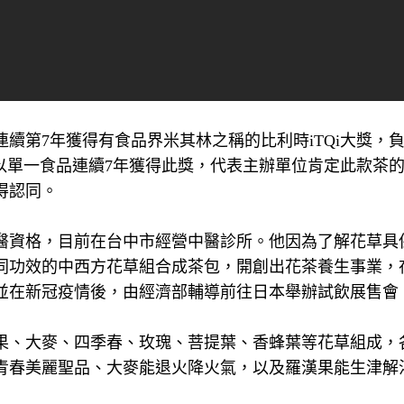
續第7年獲得有食品界米其林之稱的比利時iTQi大獎，
人以單一食品連續7年獲得此獎，代表主辦單位肯定此款茶
得認同。
醫資格，目前在台中市經營中醫診所。他因為了解花草具
同功效的中西方花草組合成茶包，開創出花茶養生事業，
並在新冠疫情後，由經濟部輔導前往日本舉辦試飲展售會
果、大麥、四季春、玫瑰、菩提葉、香蜂葉等花草組成，
青春美麗聖品、大麥能退火降火氣，以及羅漢果能生津解