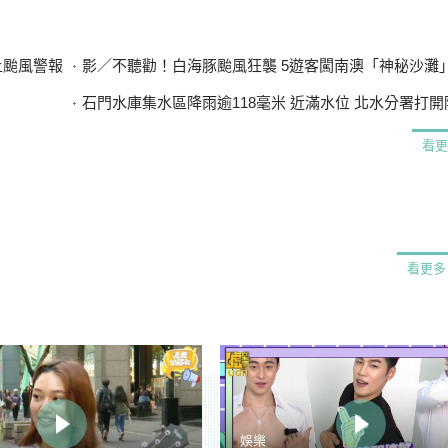
上颱風警報
影／不聽勸！白海豚颱風狂襲 5遊客闖南澳「神秘沙灘」最高罰
石門水庫集水區降雨逾118毫米 近滿水位 北水分署打開阿姆坪
看更
看更多
娛樂