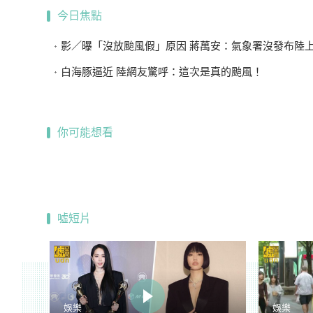
今日焦點
影／曝「沒放颱風假」原因 蔣萬安：氣象署沒發布陸
白海豚逼近 陸網友驚呼：這次是真的颱風！
你可能想看
噓短片
娛樂
娛樂