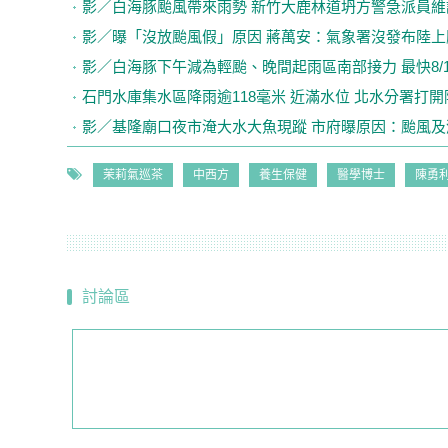
影／白海豚颱風帶來雨勢 新竹大鹿林道坍方警急派員維
影／曝「沒放颱風假」原因 蔣萬安：氣象署沒發布陸上
影／白海豚下午減為輕颱、晚間起雨區南部接力 最快8/
石門水庫集水區降雨逾118毫米 近滿水位 北水分署打
影／基隆廟口夜市淹大水大魚現蹤 市府曝原因：颱風
茉莉氣巡茶
中西方
養生保健
醫學博士
陳勇
討論區