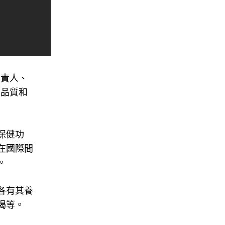
負責人、
的品質和
保健功
在國際間
。
各有其養
渴等。