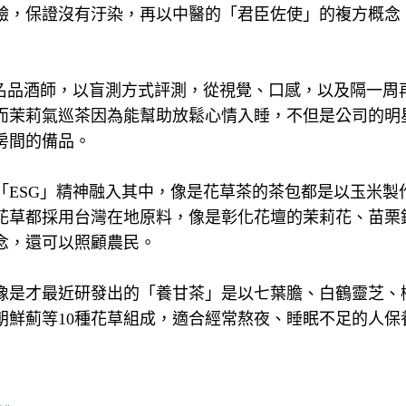
驗，保證沒有汙染，再以中醫的「君臣佐使」的複方概念
知名品酒師，以盲測方式評測，從視覺、口感，以及隔一周
而茉莉氣巡茶因為能幫助放鬆心情入睡，不但是公司的明
房間的備品。
「ESG」精神融入其中，像是花草茶的茶包都是以玉米製
花草都採用台灣在地原料，像是彰化花壇的茉莉花、苗栗
念，還可以照顧農民。
像是才最近研發出的「養甘茶」是以七葉膽、白鶴靈芝、
朝鮮薊等10種花草組成，適合經常熬夜、睡眠不足的人保