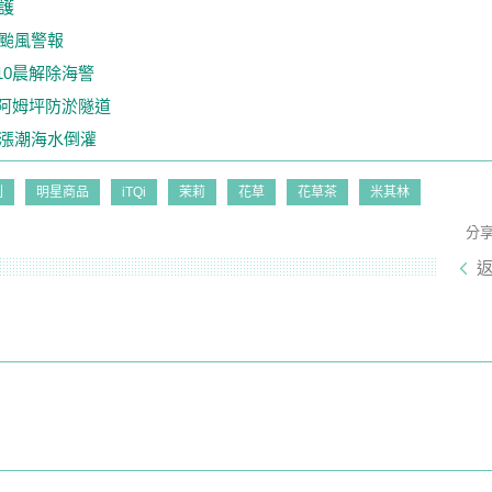
護
颱風警報
10晨解除海警
開阿姆坪防淤隧道
及漲潮海水倒灌
利
明星商品
iTQi
茉莉
花草
花草茶
米其林
分