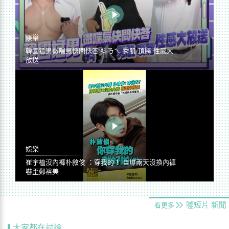
娛樂
韓國猛男微喘氣快問快答 抖ㄋㄟ 秀肌 頂胯 性感大
放送
娛樂
崔宇植沒內褲朴敘俊 ：穿我的！ 自爆兩天沒換內褲
嚇歪鄭裕美
噓短片
新聞
看更多
大家都在討論