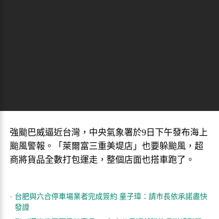
強颱巴威逼近台灣，中央氣象署於9日下午發布海上
颱風警報。「萊爾富三重美堤店」也要躲颱風，超
商將貨品全數打包運走，整個店面也搭車跑了。
台肥與六合停車場業者完成簽約 童子瑋：請市長依承諾盡快
發證