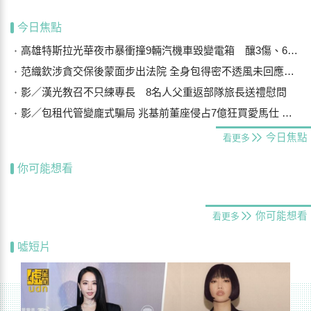
今日焦點
高雄特斯拉光華夜市暴衝撞9輛汽機車毀變電箱 釀3傷、600戶停電
范織欽涉貪交保後蒙面步出法院 全身包得密不透風未回應案情
影／漢光教召不只練專長 8名人父重返部隊旅長送禮慰問
影／包租代管變龐式騙局 兆基前董座侵占7億狂買愛馬仕 李建成送北檢
今日焦點
看更多
你可能想看
你可能想看
看更多
噓短片