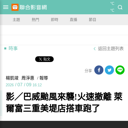
°C
°C
主題
熱門
即時
直播
節目
時事
返回主題列表
分享
楊凱竣
周淨惠
/ 報導
/
07
/
09
2026
16:12
影／巴威颱風來襲!火速撤離 萊
爾富三重美堤店搭車跑了