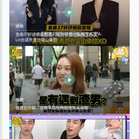
娛樂
金曲37好評橋段整理／蔡依林遭控編曲改36次 A-
Lin台語秀意外變山東腔
娛樂
噓要尬你聊／女歌手品怡熱戀渣男寫進歌