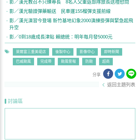
影／漢光教召不只練專長 8名人父重返部隊旅長送禮慰問
影／漢光驗證彈藥輸送 民車運155榴彈支援前線
影／漢光演習今登場 新竹基地幻象2000演練掛彈與緊急起飛
升空
影／0到18歲成長津貼 賴總統：明年每月發5000元
萊爾富三重美堤店
後製中心
影像中心
即時新聞
巴威颱風
完成帶
颱風警報
防颱
超商
分享
返回主題列表
討論區