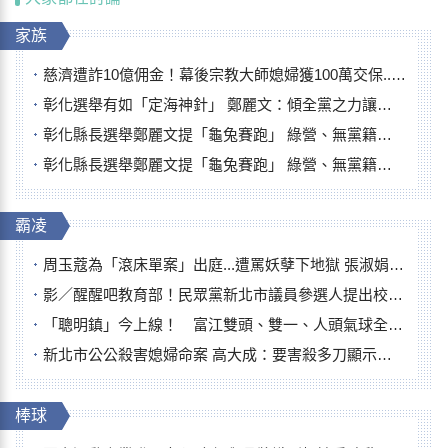
家族
慈濟遭詐10億佣金！幕後宗教大師媳婦獲100萬交保...快步奔離不發一語
彰化選舉有如「定海神針」 鄭麗文：傾全黨之力讓彰化贏
彰化縣長選舉鄭麗文提「龜兔賽跑」 綠營、無黨籍忙否認是烏龜
彰化縣長選舉鄭麗文提「龜兔賽跑」 綠營、無黨籍忙否認是烏龜
霸凌
周玉蔻為「滾床單案」出庭...遭罵妖孽下地獄 張淑娟批：舌頭殺人有罪
影／醒醒吧教育部！民眾黨新北市議員參選人提出校園反毒防線升級政見
「聰明鎮」今上線！ 富江雙頭、雙一、人頭氣球全登場
新北市公公殺害媳婦命案 高大成：要害殺多刀顯示怨恨深
棒球