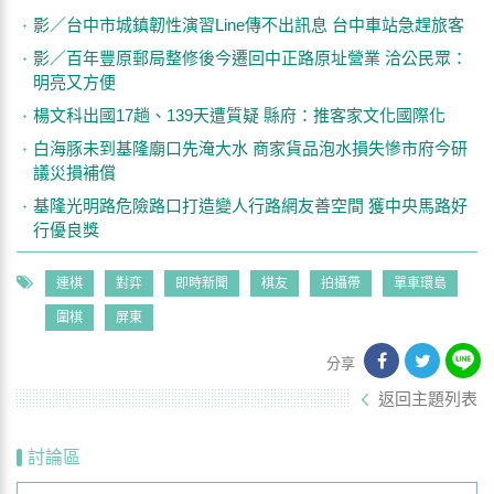
影／台中市城鎮韌性演習Line傳不出訊息 台中車站急趕旅客
影／百年豐原郵局整修後今遷回中正路原址營業 洽公民眾：
明亮又方便
楊文科出國17趟、139天遭質疑 縣府：推客家文化國際化
白海豚未到基隆廟口先淹大水 商家貨品泡水損失慘市府今研
議災損補償
基隆光明路危險路口打造變人行路網友善空間 獲中央馬路好
行優良獎
連棋
對弈
即時新聞
棋友
拍攝帶
單車環島
圍棋
屏東
分享
返回主題列表
討論區