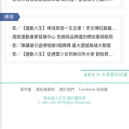
棒球
影／【運動人生】棒球是我一生志業！李文傳回嘉義扎根點亮KANO精神
國家運動產業發展中心 官網與品牌識別標誌重磅啟用
影／陳鏞基引退哽咽謝3個媽媽 最大遺憾無緣大聯盟
影／【運動人生】從通靈少女到無任所大使 劉柏君女裁判人生國際發光
大家都在討論
看更多
著作權
隱私權聲明
關於我們
Facebook 粉絲團
聯合線上公司 著作權所有
© udn.com All Rights Reserved.