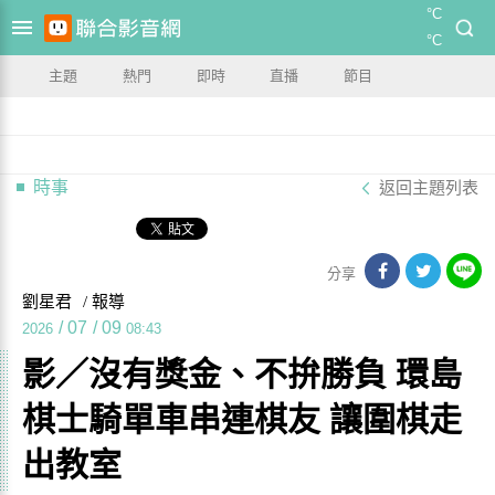
°C
°C
主題
熱門
即時
直播
節目
時事
返回主題列表
分享
劉星君
/ 報導
/
07
/
09
2026
08:43
影／沒有獎金、不拚勝負 環島
棋士騎單車串連棋友 讓圍棋走
出教室