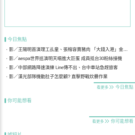
今日焦點
影／王陽明首演理工乩童、張榕容賣豬肉 「大錢入港」金門開拍
影／aespa世界巡演明天唱進大巨蛋 成員抵台30粉絲接機
影／中部網路降速演練 Line傳不出、台中車站急趕旅客
影／漢光部隊機動肚子怎麼顧? 直擊野戰炊爨作業
今日焦點
看更多
你可能想看
你可能想看
看更多
噓短片