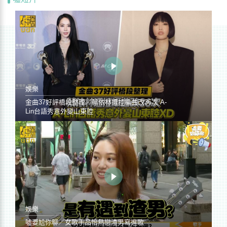
娛樂
金曲37好評橋段整理／蔡依林遭控編曲改36次 A-
Lin台語秀意外變山東腔
娛樂
噓要尬你聊／女歌手品怡熱戀渣男寫進歌