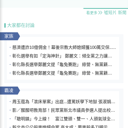
噓短片
新聞
看更多
大家都在討論
家族
慈濟遭詐10億佣金！幕後宗教大師媳婦獲100萬交保...快步奔離不發一語
彰化選舉有如「定海神針」 鄭麗文：傾全黨之力讓彰化贏
彰化縣長選舉鄭麗文提「龜兔賽跑」 綠營、無黨籍忙否認是烏龜
彰化縣長選舉鄭麗文提「龜兔賽跑」 綠營、無黨籍忙否認是烏龜
霸凌
周玉蔻為「滾床單案」出庭...遭罵妖孽下地獄 張淑娟批：舌頭殺人有罪
影／醒醒吧教育部！民眾黨新北市議員參選人提出校園反毒防線升級政見
「聰明鎮」今上線！ 富江雙頭、雙一、人頭氣球全登場
新北市公公殺害媳婦命案 高大成：要害殺多刀顯示怨恨深