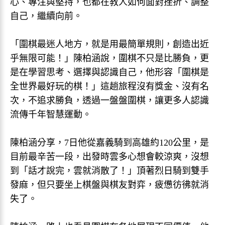
心、專注與堅持，也都在教人如何面對挫折、調整
自己，繼續向前。
「圍棋最迷人地方，就是用最簡單規則，創造出近
乎無限可能！」陳柏涵說，圍棋不只是比勝負，更
是在學習思考、選擇與認識自己，他形容「圍棋是
全世界最好玩的棋！」這趟旅程沒有獎金、沒有名
次，不追求勝負，透過一盤盤圍棋，讓更多人認識
流傳千年智慧運動。
陳柏涵分享，7日他從嘉義騎到高雄約120公里，是
目前最辛苦一段，出發時雲多心想會較涼爽，沒想
到「話才說完，雲就消散了！」頂著烈日騎到雙手
發麻，但只要坐上棋盤與棋友對弈，疲憊彷彿就消
失了。