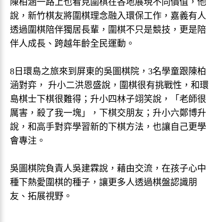
陳柏涵一路上也看見圍棋在各地展現不同價值，他
說，新竹棋友將圍棋理念融入環保工作，嘉義有人
透過圍棋陪伴獨居長輩，圍棋不只是競技，更是陪
伴人成長、跨越年齡全民運動。
8日環島之旅來到屏東的吳圖棋院，3名學童跟陳柏
涵對弈， 升小二洪恩盛說，圍棋很有挑戰性，和環
島棋士下棋很難得；升小四林子翊笑說，「老師很
厲害，殺了我一塊」，下棋交朋友；升小六鄭博升
說，和高手對弈學習新的下棋方法，也讓自己更學
會專注。
吳圖棋院負責人吳建霖說，藉由交流，在孩子心中
種下熱愛圍棋的種子，讓更多人透過棋盤認識朋
友、拓展視野。