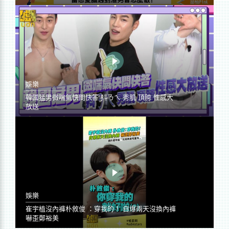
娛樂
韓國猛男微喘氣快問快答 抖ㄋㄟ 秀肌 頂胯 性感大
放送
娛樂
崔宇植沒內褲朴敘俊 ：穿我的！ 自爆兩天沒換內褲
嚇歪鄭裕美