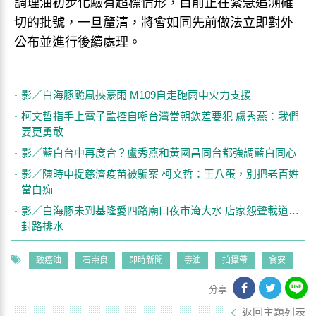
調理油初步化驗有超標情形，目前正在緊急追溯確
切的批號，一旦釐清，將會如同先前做法立即對外
公布並進行後續處理。
影／白海豚颱風挾豪雨 M109自走砲雨中火力支援
柯文哲指手上電子監控自嘲台灣當朝欽差要犯 盧秀燕：我們
要更勇敢
影／藍白台中再度合？盧秀燕和黃國昌同台都強調藍白同心
影／陳時中提慈濟疫苗被騙案 柯文哲：王八蛋，別把老百姓
當白痴
影／白海豚未到基隆愛四路廟口夜市淹大水 店家怨聲載道…
封路排水
致癌油
石崇良
即時新聞
毒油
拍攝帶
食安
分享
返回主題列表