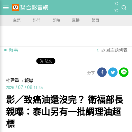
°C
°C
主題
熱門
即時
直播
節目
時事
返回主題列表
分享
杜建重
/ 報導
/
07
/
08
2026
11:45
影／致癌油還沒完？ 衛福部長
親曝：泰山另有一批調理油超
標