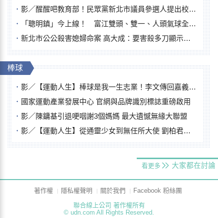
影／醒醒吧教育部！民眾黨新北市議員參選人提出校園反毒防線升級政見
「聰明鎮」今上線！ 富江雙頭、雙一、人頭氣球全登場
新北市公公殺害媳婦命案 高大成：要害殺多刀顯示怨恨深
棒球
影／【運動人生】棒球是我一生志業！李文傳回嘉義扎根點亮KANO精神
國家運動產業發展中心 官網與品牌識別標誌重磅啟用
影／陳鏞基引退哽咽謝3個媽媽 最大遺憾無緣大聯盟
影／【運動人生】從通靈少女到無任所大使 劉柏君女裁判人生國際發光
大家都在討論
看更多
著作權
隱私權聲明
關於我們
Facebook 粉絲團
聯合線上公司 著作權所有
© udn.com All Rights Reserved.