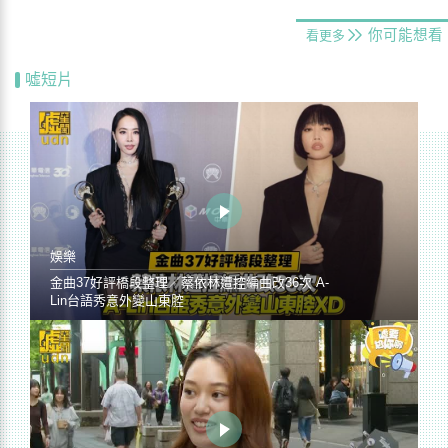
你可能想看
看更多
噓短片
娛樂
金曲37好評橋段整理／蔡依林遭控編曲改36次 A-
Lin台語秀意外變山東腔