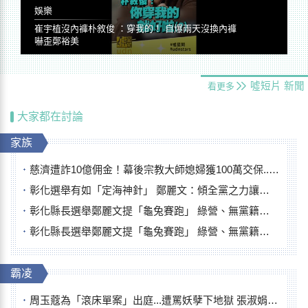
娛樂
崔宇植沒內褲朴敘俊 ：穿我的！ 自爆兩天沒換內褲
嚇歪鄭裕美
噓短片
新聞
看更多
大家都在討論
家族
慈濟遭詐10億佣金！幕後宗教大師媳婦獲100萬交保...快步奔離不發一語
彰化選舉有如「定海神針」 鄭麗文：傾全黨之力讓彰化贏
彰化縣長選舉鄭麗文提「龜兔賽跑」 綠營、無黨籍忙否認是烏龜
彰化縣長選舉鄭麗文提「龜兔賽跑」 綠營、無黨籍忙否認是烏龜
霸凌
周玉蔻為「滾床單案」出庭...遭罵妖孽下地獄 張淑娟批：舌頭殺人有罪