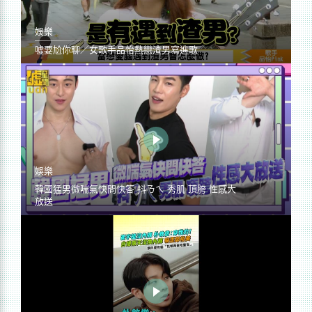
娛樂
噓要尬你聊／女歌手品怡熱戀渣男寫進歌
娛樂
韓國猛男微喘氣快問快答 抖ㄋㄟ 秀肌 頂胯 性感大
放送