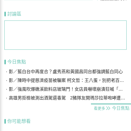
討論區
今日焦點
影／藍白台中再度合？盧秀燕和黃國昌同台都強調藍白同心
影／陳時中提慈濟疫苗被騙案 柯文哲：王八蛋，別把老百姓當白痴
影／強風吹爆礁溪飲料店玻璃門！女店員嚇壞崩潰狂喊「手機在哪？」
高雄男拒檢被測出酒駕還毒駕 2豬隊友開瑪莎拉蒂咆哮遭警壓制
今日焦點
看更多
你可能想看