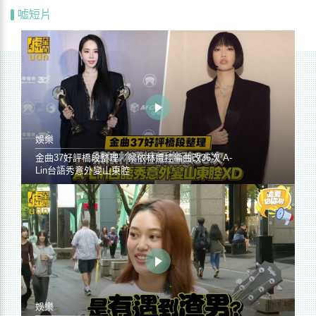
噓短片
娛樂
金曲37好評橋段整理／蔡依林遭控編曲改36次 A-
Lin台語秀意外變山東腔
娛樂