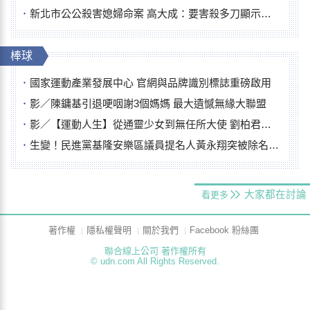
新北市公公殺害媳婦命案 高大成：要害殺多刀顯示怨恨深
棒球
國家運動產業發展中心 官網與品牌識別標誌重磅啟用
影／陳鏞基引退哽咽謝3個媽媽 最大遺憾無緣大聯盟
影／【運動人生】從通靈少女到無任所大使 劉柏君女裁判人生國際發光
生變！民進黨基隆安樂區議員提名人黃永翔突被除名 將另提他人
大家都在討論
看更多
著作權
隱私權聲明
關於我們
Facebook 粉絲團
聯合線上公司 著作權所有
© udn.com All Rights Reserved.