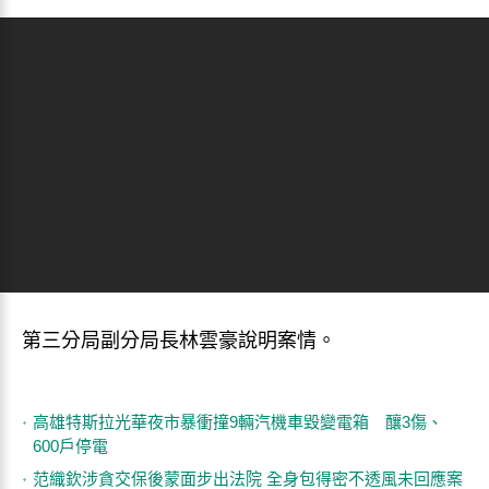
第三分局副分局長林雲豪說明案情。
高雄特斯拉光華夜市暴衝撞9輛汽機車毀變電箱 釀3傷、
600戶停電
范織欽涉貪交保後蒙面步出法院 全身包得密不透風未回應案