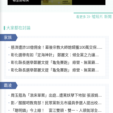
嚇歪鄭裕美
噓短片
新聞
看更多
大家都在討論
家族
慈濟遭詐10億佣金！幕後宗教大師媳婦獲100萬交保...快步奔離不發一語
彰化選舉有如「定海神針」 鄭麗文：傾全黨之力讓彰化贏
彰化縣長選舉鄭麗文提「龜兔賽跑」 綠營、無黨籍忙否認是烏龜
彰化縣長選舉鄭麗文提「龜兔賽跑」 綠營、無黨籍忙否認是烏龜
霸凌
周玉蔻為「滾床單案」出庭...遭罵妖孽下地獄 張淑娟批：舌頭殺人有罪
影／醒醒吧教育部！民眾黨新北市議員參選人提出校園反毒防線升級政見
「聰明鎮」今上線！ 富江雙頭、雙一、人頭氣球全登場