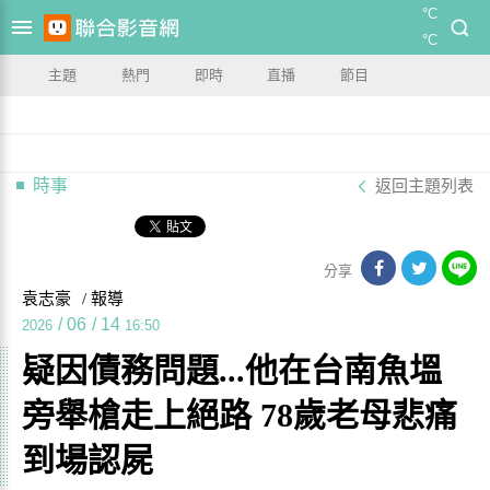
°C
°C
主題
熱門
即時
直播
節目
時事
返回主題列表
分享
袁志豪
/ 報導
/
06
/
14
2026
16:50
疑因債務問題...他在台南魚塭
旁舉槍走上絕路 78歲老母悲痛
到場認屍