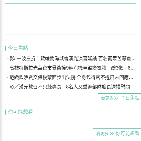
今日焦點
影/ 一波三折！貨輪闖海域害漢光演習延誤 百名觀眾苦等直呼可惜
高雄特斯拉光華夜市暴衝撞9輛汽機車毀變電箱 釀3傷、600戶停電
范織欽涉貪交保後蒙面步出法院 全身包得密不透風未回應案情
影／漢光教召不只練專長 8名人父重返部隊旅長送禮慰問
今日焦點
看更多
你可能想看
你可能想看
看更多