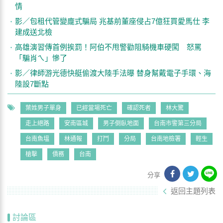
情
影／包租代管變龐式騙局 兆基前董座侵占7億狂買愛馬仕 李
建成送北檢
高雄演習傳首例挨罰！阿伯不甩警勸阻騎機車硬闖 怒罵
「騙肖ㄟ」慘了
影／律師游光德快艇偷渡大陸手法曝 替身幫戴電子手環、海
陸設7斷點
葉姓男子單身
已經當場死亡
確認死者
林大驚
走上絕路
安南區城
男子倒臥地面
台南市警第三分局
台南魚塭
林通報
打鬥
分局
台南地檢署
輕生
槍擊
債務
台南
分享
返回主題列表
討論區