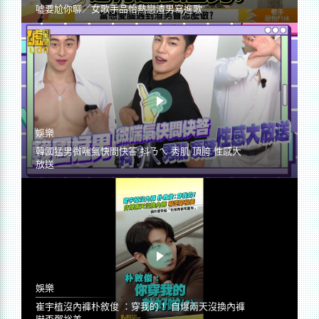
噓要尬你聊／女歌手品怡熱戀渣男寫進歌
娛樂
韓國猛男微喘氣快問快答 抖ㄋㄟ 秀肌 頂胯 性感大
放送
娛樂
崔宇植沒內褲朴敘俊 ：穿我的！ 自爆兩天沒換內褲