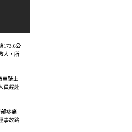
73.6公
救人，所
騎車騎士
人員趕赴
腹部疼痛
經事故路