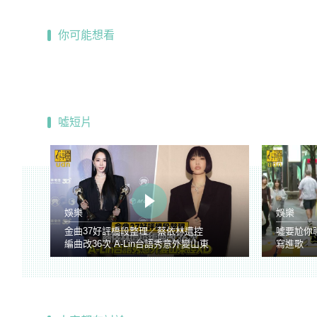
你可能想看
噓短片
娛樂
娛樂
金曲37好評橋段整理／蔡依林遭控
噓要尬你
編曲改36次 A-Lin台語秀意外變山東
寫進歌
腔