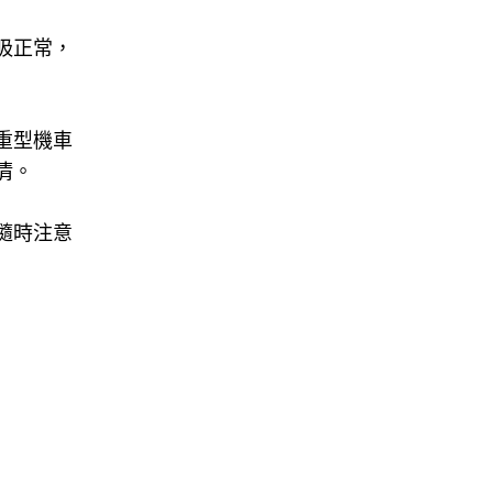
吸正常，
重型機車
清。
隨時注意