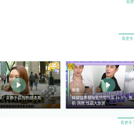
看更
看更多
娛樂
聊／女歌手品怡熱戀渣男
韓國猛男微喘氣快問快答 抖ㄋㄟ 秀
肌 頂胯 性感大放送
看更多