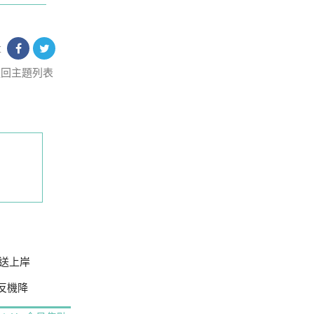
享
返回主題列表
送上岸
場反機降