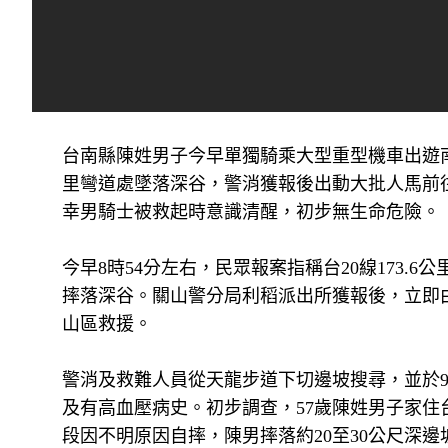
台南縣陳姓男子今早單獨騎乘大型重型機車出遊南橫
里彎道處墜落深谷，警消獲報後出動大批人馬前
幸男騎士被救起時意識清醒，初步無生命危險。
今早8時54分左右，民眾報案指稱台20線173
摔落深谷。關山警分局利稻派出所獲報後，立即
山區救援。
警消及救難人員從天龍步道下切邊坡搜尋，並於9
及有高血壓病史。初步調查，57歲陳姓男子家
段因不明原因自摔，陳男摔落約20至30公尺深