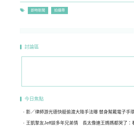
即時新聞
拍攝帶
討論區
今日焦點
影／律師游光德快艇偷渡大陸手法曝 替身幫戴電子手環、海陸
王凱摯友Jeff談多年兄弟情 長太像連王媽媽都哭了：看到他