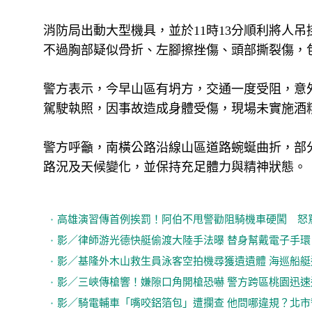
消防局出動大型機具，並於11時13分順利將人
不過胸部疑似骨折、左腳擦挫傷、頭部撕裂傷，
警方表示，今早山區有坍方，交通一度受阻，意
駕駛執照，因事故造成身體受傷，現場未實施酒
警方呼籲，南橫公路沿線山區道路蜿蜒曲折，部
路況及天候變化，並保持充足體力與精神狀態。
高雄演習傳首例挨罰！阿伯不甩警勸阻騎機車硬闖 怒
影／律師游光德快艇偷渡大陸手法曝 替身幫戴電子手環
影／基隆外木山救生員泳客空拍機尋獲遺遺體 海巡船艇
影／三峽傳槍響！嫌隙口角開槍恐嚇 警方跨區桃園迅速
影／騎電輔車「嘴咬鋁箔包」遭攔查 他問哪違規？北