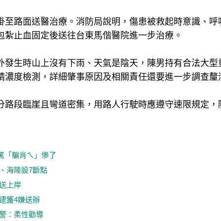
吊掛至路面送醫治療。消防局說明，傷患被救起時意識、呼
包紮止血固定後送往台東馬偕醫院進一步治療。
外發生時山上沒有下雨、天氣是陰天，陳男持有合法大型
精濃度檢測，詳細肇事原因及相關責任還要進一步調查釐
分路段臨崖且彎道密集，用路人行駛時應遵守速限規定，
罵「騙肖ㄟ」慘了
、海陸設7斷點
送上岸
逮獲4嫌送辦
市警：柔性勸導