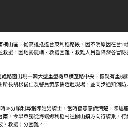
山區，從高雄抵達台東利稻路段，因不明原因在台20線1
往救援，因地勢陡峭、救援困難，救難人員垂降深谷冒險
.6公里處路面出現一輛大型重型機車橫亙路中央，懷疑有重機
由所長胡松俊仁及警員黃彥儒趕赴現場，並同步通知消防
時45分順利尋獲陳姓男騎士，當時傷患意識清楚，陳述
住台南，今早單獨從海端鄉利稻村往關山鎮方向行騎乘，行
邊坡，救援十分困難。