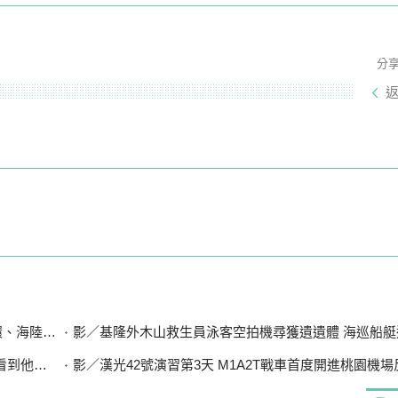
分
設7斷點
影／基隆外木山救生員泳客空拍機尋獲遺遺體 海巡船艇
想到兒子
影／漢光42號演習第3天 M1A2T戰車首度開進桃園機