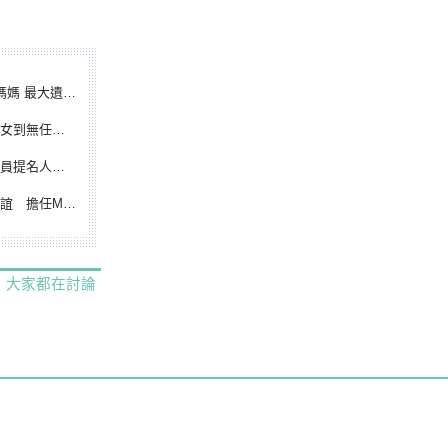
遺憾無緣大聯盟
裁判人生國際發光
除名 將另提他人
都會台灣日開球嘉賓
大家都在討論