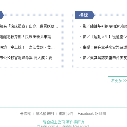
棒球
「滾床單案」出庭...遭罵妖孽下地獄 張淑娟批：舌頭殺人有罪
影／陳鏞基引退哽咽謝3個媽媽 最大
吧教育部！民眾黨新北市議員參選人提出校園反毒防線升級政見
影／【運動人生】從通靈少女到無任所大使 劉柏君女
鎮」今上線！ 富江雙頭、雙一、人頭氣球全登場
生變！民進黨基隆安樂區議員提名人黃永翔突被
公公殺害媳婦命案 高大成：要害殺多刀顯示怨恨深
影／蔡其昌訪美重申台美友誼 擔任MLB大
看更多
著作權
隱私權聲明
關於我們
Facebook 粉絲團
聯合線上公司 著作權所有
© udn.com All Rights Reserved.