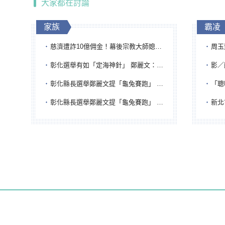
大家都在討論
家族
霸凌
慈濟遭詐10億佣金！幕後宗教大師媳婦獲100萬交保...快步奔離不發一語
周玉蔻為
彰化選舉有如「定海神針」 鄭麗文：傾全黨之力讓彰化贏
影／醒醒
彰化縣長選舉鄭麗文提「龜兔賽跑」 綠營、無黨籍忙否認是烏龜
「聰明
彰化縣長選舉鄭麗文提「龜兔賽跑」 綠營、無黨籍忙否認是烏龜
新北市