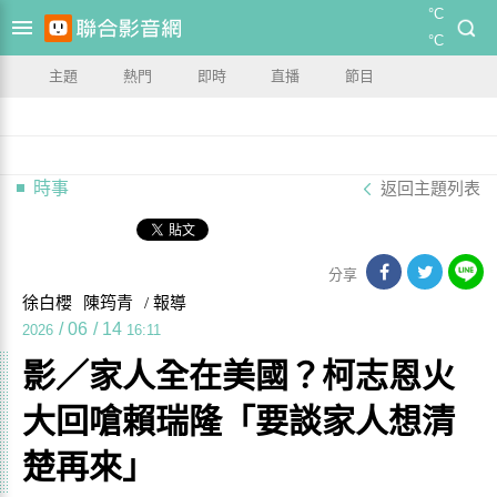
°C
°C
主題
熱門
即時
直播
節目
時事
返回主題列表
分享
徐白櫻
陳筠青
/ 報導
/
06
/
14
2026
16:11
影／家人全在美國？柯志恩火
大回嗆賴瑞隆「要談家人想清
楚再來」