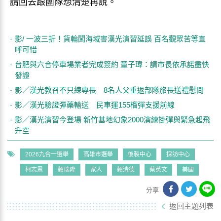
請回去跟團隊想清楚再說。
影/ 一波三折！貨輪闖海域害漢光演習延誤 百名觀眾苦等直
呼可惜
台肥與六合停車場業者完成簽約 童子瑋：請市長依承諾盡快
發證
影／漢光教召不只練專長 8名人父重返部隊旅長送禮慰問
影／漢光驗證彈藥輸送 民車運155榴彈支援前線
影／漢光演習今登場 新竹基地幻象2000演練掛彈與緊急起飛
升空
2026九合一選舉
高雄市選舉
後製中心
採訪中心
柯志恩
賴瑞隆
家人
賴清德
蔡英文
美國
分享
返回主題列表