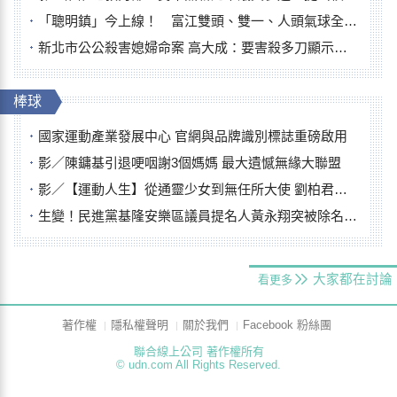
「聰明鎮」今上線！ 富江雙頭、雙一、人頭氣球全登場
新北市公公殺害媳婦命案 高大成：要害殺多刀顯示怨恨深
棒球
國家運動產業發展中心 官網與品牌識別標誌重磅啟用
影／陳鏞基引退哽咽謝3個媽媽 最大遺憾無緣大聯盟
影／【運動人生】從通靈少女到無任所大使 劉柏君女裁判人生國際發光
生變！民進黨基隆安樂區議員提名人黃永翔突被除名 將另提他人
大家都在討論
看更多
著作權
隱私權聲明
關於我們
Facebook 粉絲團
聯合線上公司 著作權所有
© udn.com All Rights Reserved.