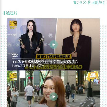
你可能想看
看更多
噓短片
娛樂
金曲37好評橋段整理／蔡依林遭控編曲改36次 A-
Lin台語秀意外變山東腔