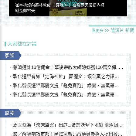
崔宇植沒內褲朴敘俊 ：穿我的！ 自爆兩天沒換內褲
嚇歪鄭裕美
噓短片
新聞
看更多
大家都在討論
家族
慈濟遭詐10億佣金！幕後宗教大師媳婦獲100萬交保...快步奔離不發一語
彰化選舉有如「定海神針」 鄭麗文：傾全黨之力讓彰化贏
彰化縣長選舉鄭麗文提「龜兔賽跑」 綠營、無黨籍忙否認是烏龜
彰化縣長選舉鄭麗文提「龜兔賽跑」 綠營、無黨籍忙否認是烏龜
霸凌
周玉蔻為「滾床單案」出庭...遭罵妖孽下地獄 張淑娟批：舌頭殺人有罪
影／醒醒吧教育部！民眾黨新北市議員參選人提出校園反毒防線升級政見