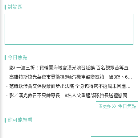
討論區
今日焦點
影/ 一波三折！貨輪闖海域害漢光演習延誤 百名觀眾苦等直呼可惜
高雄特斯拉光華夜市暴衝撞9輛汽機車毀變電箱 釀3傷、600戶停電
范織欽涉貪交保後蒙面步出法院 全身包得密不透風未回應案情
影／漢光教召不只練專長 8名人父重返部隊旅長送禮慰問
今日焦點
看更多
你可能想看