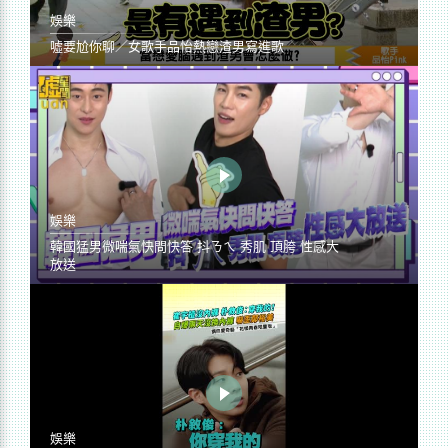
娛樂
噓要尬你聊／女歌手品怡熱戀渣男寫進歌
娛樂
韓國猛男微喘氣快問快答 抖ㄋㄟ 秀肌 頂胯 性感大
放送
娛樂