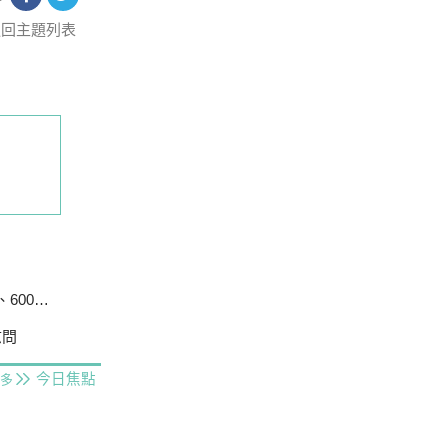
返回主題列表
戶停電
慰問
今日焦點
多