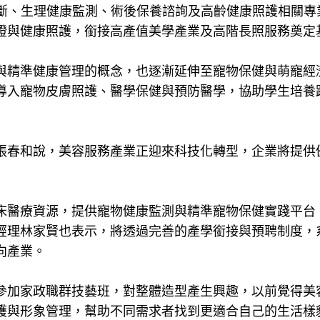
診斷、生理健康監測、術後保養諮詢及高齡健康照護相關專
證與健康照護，銜接高產值美學產業及高階長照服務奠定
與精準健康管理的概念，也逐漸延伸至寵物保健與萌寵經
導入寵物皮膚照護、醫學保健與預防醫學，協助學生培養
張春和說，美容服務產業正迎來科技化轉型，企業將提供
床醫療資源，提供寵物健康監測與精準寵物保健實踐平台
經理林家賢也表示，將透過完善的產學銜接與預聘制度，
向產業。
參加家政職群技藝班，對整體造型產生興趣，以前覺得美
護與形象管理，幫助不同需求者找到更適合自己的生活樣