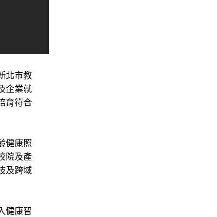
新北市教
及企業就
培育符合
齡健康照
校院及產
技及跨域
入健康智