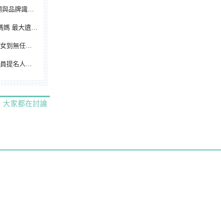
別標誌重磅啟用
遺憾無緣大聯盟
裁判人生國際發光
除名 將另提他人
大家都在討論