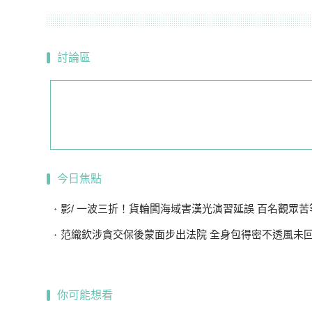
討論區
今日焦點
影/ 一波三折！貨輪闖海域害漢光演習延誤 百名觀眾苦等
范織欽涉貪交保後蒙面步出法院 全身包得密不透風未
你可能想看