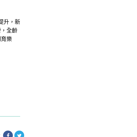
提升，新
營，全齡
期育樂
享