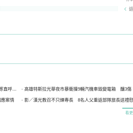
直呼可惜
高雄特斯拉光華夜市暴衝撞9輛汽機車毀變電箱 釀3傷、600
回應案情
影／漢光教召不只練專長 8名人父重返部隊旅長送禮
看更