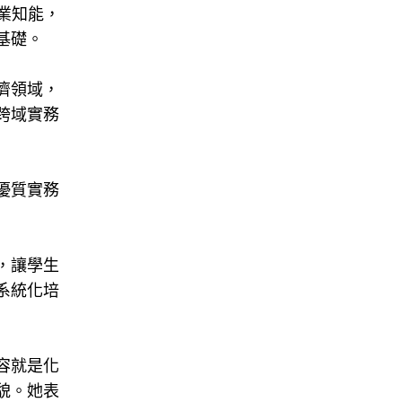
業知能，
基礎。
濟領域，
跨域實務
優質實務
，讓學生
系統化培
容就是化
貌。她表