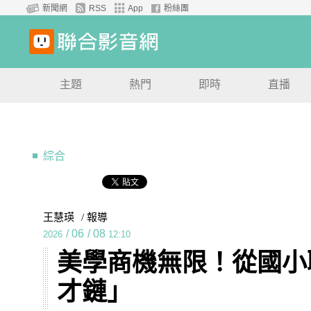
新聞網
RSS
App
粉絲團
主題
熱門
即時
直播
綜合
王慧瑛
/ 報導
/
06
/
08
2026
12:10
美學商機無限！從國小
才鏈」