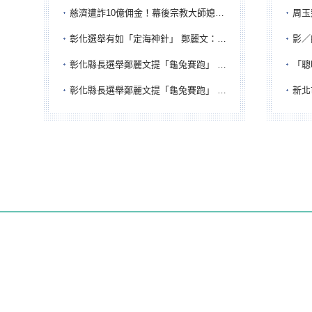
慈濟遭詐10億佣金！幕後宗教大師媳婦獲100萬交保...快步奔離不發一語
周玉蔻為
彰化選舉有如「定海神針」 鄭麗文：傾全黨之力讓彰化贏
影／醒醒
彰化縣長選舉鄭麗文提「龜兔賽跑」 綠營、無黨籍忙否認是烏龜
「聰明
彰化縣長選舉鄭麗文提「龜兔賽跑」 綠營、無黨籍忙否認是烏龜
新北市