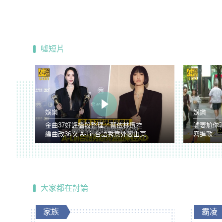
噓短片
娛樂
娛樂
金曲37好評橋段整理／蔡依林遭控
噓要尬你
編曲改36次 A-Lin台語秀意外變山東
寫進歌
腔
大家都在討論
家族
霸凌