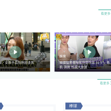
看更多
娛樂
聊／女歌手品怡熱戀渣男
韓國猛男微喘氣快問快答 抖ㄋㄟ 秀
肌 頂胯 性感大放送
看更多
棒球