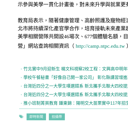
示參與美學一貫化計畫後，對未來升學與就業更
教育局表示，隨著健康管理、高齡照護及寵物經
北市將持續深化產官學合作，培育接軌未來產業趨
美學相關營隊共開設46場次、677個體驗名額
營」網站查詢相關資訊（
http://camp.ntpc.edu.tw
竹北實中9月迎新生 楊文科視察2校工程：文興高中明
學校午餐秘書「好像自己開一家公司」 彰化縣講習增
台灣近四分之一大學生嘆選錯系 新北攜手北聯大四校
台灣近四分之一大學生嘆選錯系 新北攜手北聯大四校
推小班制菁英教育 鍾東錦：陽明交大苗栗實中117年招
即時新聞
拍攝帶