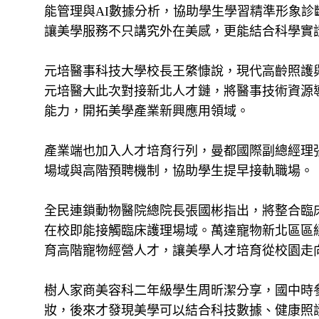
能管理與AI數據分析，協助學生學習精準形象
讓美學服務不只講究外在美感，更能結合科學實
元培醫事科技大學校長王綮慷說，現代高齡照護
元培醫大此次對接新北人才鏈，將醫事技術資源
能力，開拓美學產業新興應用領域。
產業端也加入人才培育行列，曼都國際副總經理
場域與高階預聘機制，協助學生提早接軌職場。
全民連鎖動物醫院總院長張國彬指出，將整合臨
在校即能接觸臨床護理場域。萬達寵物新北區區
育高階寵物經營人才，讓美學人才培育從校園走
樹人家商美容科二年級學生周昕潔分享，國中時
妝，後來才發現美學可以結合科技數據、健康照