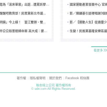
「滾床單案」出庭...遭罵妖孽下地獄 張淑娟批：舌頭殺人有罪
國家運動產業發展中心 官網與品牌識
吧教育部！民眾黨新北市議員參選人提出校園反毒防線升級政見
影／陳鏞基引退哽咽謝3個媽媽 最大
鎮」今上線！ 富江雙頭、雙一、人頭氣球全登場
影／【運動人生】從通靈少女到無任所大使 劉柏君女
公公殺害媳婦命案 高大成：要害殺多刀顯示怨恨深
生變！民進黨基隆安樂區議員提名人黃永翔突被
看更多
著作權
隱私權聲明
關於我們
Facebook 粉絲團
聯合線上公司 著作權所有
© udn.com All Rights Reserved.