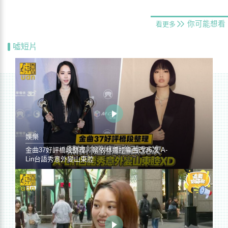
你可能想看
看更多
噓短片
娛樂
金曲37好評橋段整理／蔡依林遭控編曲改36次 A-
Lin台語秀意外變山東腔