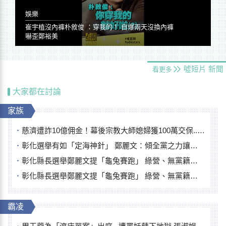
娛樂
崔宇植沒內褲朴敘俊 ：穿我的！ 自爆兩天沒換內褲
嚇歪鄭裕美
噓短片
新聞
看更多
大家都在討論
家族
慈濟遭詐10億佣金！幕後宗教大師媳婦獲100萬交保...快步奔離不發一語
彰化選舉有如「定海神針」 鄭麗文：傾全黨之力讓彰化贏
彰化縣長選舉鄭麗文提「龜兔賽跑」 綠營、無黨籍忙否認是烏龜
彰化縣長選舉鄭麗文提「龜兔賽跑」 綠營、無黨籍忙否認是烏龜
霸凌