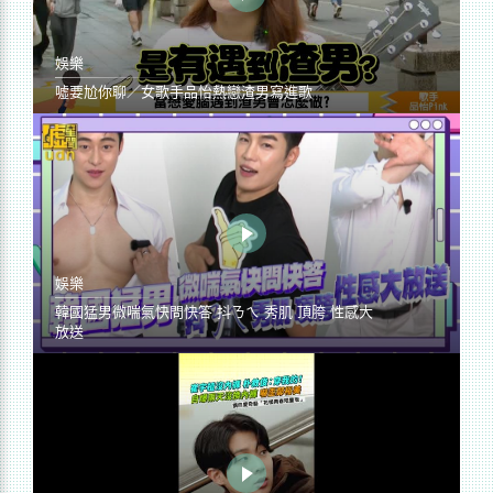
娛樂
噓要尬你聊／女歌手品怡熱戀渣男寫進歌
娛樂
韓國猛男微喘氣快問快答 抖ㄋㄟ 秀肌 頂胯 性感大
放送