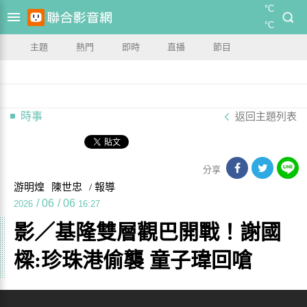
°C
°C
主題
熱門
即時
直播
節目
時事
返回主題列表
分享
游明煌
陳世忠
/ 報導
/
06
/
06
2026
16:27
影／基隆雙層觀巴開戰！謝國
樑:珍珠港偷襲 童子瑋回嗆