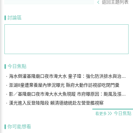
返回主題列表
討論區
今日焦點
海水倒灌基隆廟口夜市淹大水 童子瑋：強化防洪排水與治水基礎建設
澎湖8童遭棄養屋內慘況曝光 縣府大動作訪視卻吃閉門羹
影／基隆廟口夜市淹大水大魚現蹤 市府曝原因：颱風及漲潮海水倒灌
漢光進入反登陸階段 賴清德總統赴左營登艦視察
今日焦點
看更多
你可能想看