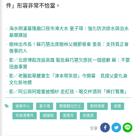
件」形容非常不恰當。
海水倒灌基隆廟口夜市淹大水 童子瑋：強化防洪排水與治水
基礎建設
樹林出市長！蘇巧慧出席樹林父親節餐會 里長：支持真正會
做事的人
影／北原博館改設高雄 藍批蘇巧慧欠原民一個道歉 蘇：不要
扭曲事實
影／老醫館華麗重生「津本喫茶部」今開幕 見證父愛化身
文化新地標
影／阿公與阿嬤重披婚紗 走紅毯、喝交杯酒到「棒打鴛鴦」
後製中心
童子瑋
雙層觀光巴士
刪除預算
偷襲
珍珠港事件
謝國樑
基隆市
民進黨
分享