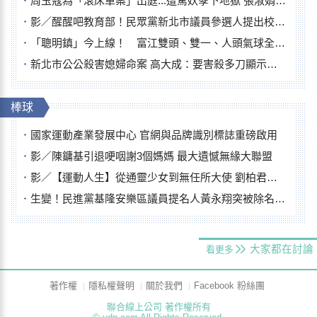
周玉蔻為「滾床單案」出庭...遭罵妖孽下地獄 張淑娟批：舌頭殺人有罪
影／醒醒吧教育部！民眾黨新北市議員參選人提出校園反毒防線升級政見
「聰明鎮」今上線！ 富江雙頭、雙一、人頭氣球全登場
新北市公公殺害媳婦命案 高大成：要害殺多刀顯示怨恨深
棒球
國家運動產業發展中心 官網與品牌識別標誌重磅啟用
影／陳鏞基引退哽咽謝3個媽媽 最大遺憾無緣大聯盟
影／【運動人生】從通靈少女到無任所大使 劉柏君女裁判人生國際發光
生變！民進黨基隆安樂區議員提名人黃永翔突被除名 將另提他人
大家都在討論
看更多
著作權
隱私權聲明
關於我們
Facebook 粉絲團
聯合線上公司 著作權所有