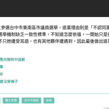
獨立參選台中市東南區市議員選舉，退黨理由則是「不認同
選舉機制缺乏一致性標準，不知道怎麼依循，一開始只是
不只她遭受耳語，也有其他夥伴遭遇到，因此最後做出退
恩應向陳時中道歉
事
非
知誰沒穿褲子
獨立參選
台中市議員
退黨