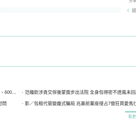
分
0戶停電
范織欽涉貪交保後蒙面步出法院 全身包得密不透風未回
慰問
影／包租代管變龐式騙局 兆基前董座侵占7億狂買愛馬仕 李建
看更