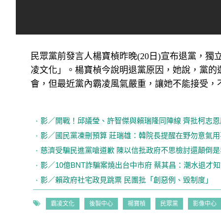
民眾黨前發言人楊寶楨昨晚(20日)宣布退黨，
凌文化」。楊寶楨今說明退黨原因，她說，黨的
會，但最近黨內霸凌風氣嚴重，讓她不能接受，
影／開戰！邱議瑩、許智傑與賴瑞隆同陣線 齊批柯志
影／國民黨凍刪預算 莊瑞雄：韓院長提醒在野勿意氣用
慈濟受騙民進黨嗆道歉 陳以信批政府不思檢討還顛倒是
影／10億BNT詐騙案燒出台中市府 蔡其昌：潮水退才
影／賴政府社宅政見跳票 民團批「創惡例、毀制度」
霸凌文化
後製中心
楊寶楨
民眾黨
影像中心