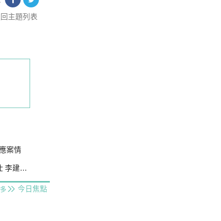
享
返回主題列表
應案情
成送北檢
今日焦點
多