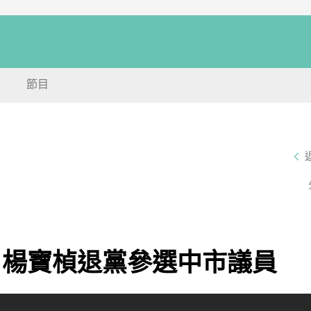
節目
 楊寶楨退黨參選中市議員