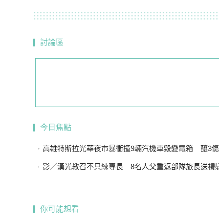
討論區
今日焦點
高雄特斯拉光華夜市暴衝撞9輛汽機車毀變電箱 釀3傷、60
影／漢光教召不只練專長 8名人父重返部隊旅長送禮
你可能想看