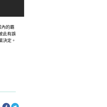
黨內的霸
彼此有誤
黨決定。