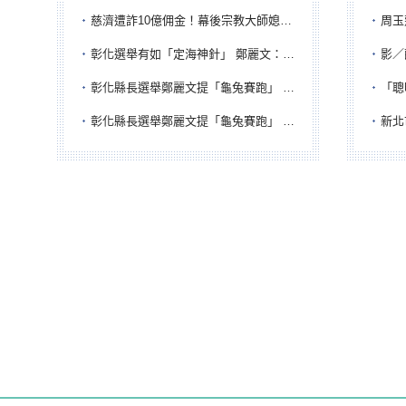
慈濟遭詐10億佣金！幕後宗教大師媳婦獲100萬交保...快步奔離不發一語
周玉蔻為
彰化選舉有如「定海神針」 鄭麗文：傾全黨之力讓彰化贏
影／醒醒
彰化縣長選舉鄭麗文提「龜兔賽跑」 綠營、無黨籍忙否認是烏龜
「聰明
彰化縣長選舉鄭麗文提「龜兔賽跑」 綠營、無黨籍忙否認是烏龜
新北市