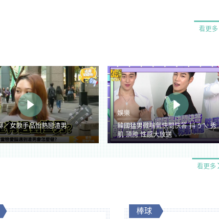
看更多
娛樂
聊／女歌手品怡熱戀渣男
韓國猛男微喘氣快問快答 抖ㄋㄟ 秀
肌 頂胯 性感大放送
看更多
棒球