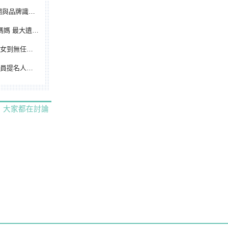
別標誌重磅啟用
遺憾無緣大聯盟
裁判人生國際發光
除名 將另提他人
大家都在討論