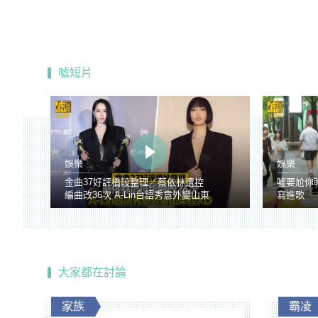
噓短片
娛樂
娛樂
金曲37好評橋段整理／蔡依林遭控
噓要尬你
編曲改36次 A-Lin台語秀意外變山東
寫進歌
腔
大家都在討論
家族
霸凌