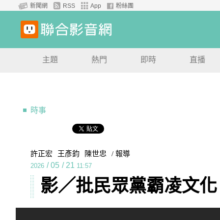
新聞網
RSS
App
粉絲團
主題
熱門
即時
直播
時事
許正宏
王彥鈞
陳世忠
/ 報導
/
05
/
21
2026
11:57
影／批民眾黨霸凌文化