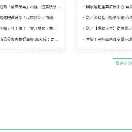
「滾床單案」出庭...遭罵妖孽下地獄 張淑娟批：舌頭殺人有罪
國家運動產業發展中心 官網與品牌識
吧教育部！民眾黨新北市議員參選人提出校園反毒防線升級政見
影／陳鏞基引退哽咽謝3個媽媽 最大
鎮」今上線！ 富江雙頭、雙一、人頭氣球全登場
影／【運動人生】從通靈少女到無任所大使 劉柏君女
公公殺害媳婦命案 高大成：要害殺多刀顯示怨恨深
生變！民進黨基隆安樂區議員提名人黃永翔突被
看更多