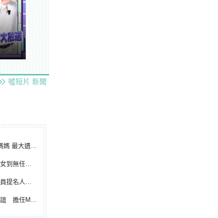
噓短片
新聞
遺憾無緣大聯盟
裁判人生國際發光
除名 將另提他人
都會台灣日開球嘉賓