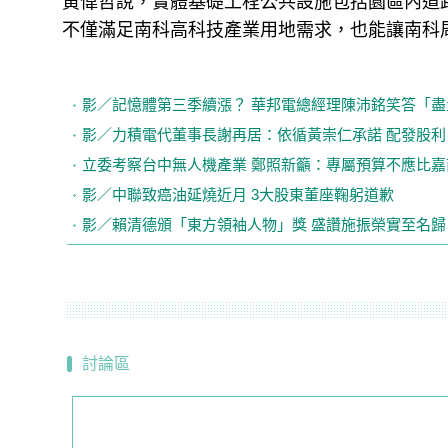
黃偉哲說，實體基礎工程公共設施包括園區內道
不僅滿足南科高科技產業用地需求，也能讓南科
影／記憶體第三季續漲？ 華邦電總經理陳沛銘笑答「
影／力積電代董事長謝再居：依循黃崇仁承諾 配發股利
立委考察台中無人機產業 鄭照新籲：專屬預算不應比嘉
影／中聯致癌油延燒近月 3大股東董座鞠躬道歉
影／賴清德頒「東方領袖人物」獎 盛讚施振榮實至名歸
討論區