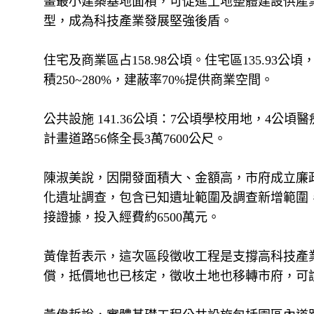
畫最小建築基地面積，可促進土地整體建設供產
型，成為科技產業發展堅強後盾。
住宅及商業區占158.98公頃。住宅區135.93公頃
積250~280%，建蔽率70%提供商業空間。
公共設施 141.36公頃：7公頃學校用地，4公
計畫道路56條全長3萬7600公尺。
陳淑美說，因開發面積大、金額高，市府成立廉
化遺址調查，包含已知遺址範圍及調查新增範圍，
接證據，投入經費約6500萬元。
黃偉哲表示，這次區段徵收工程是支撐高科技產
償，抵價地也已核定，徵收土地也移轉市府，可