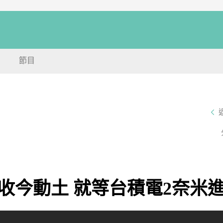
節目
收今動土 就等台積電2奈米