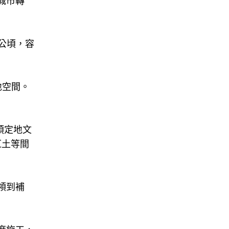
城市轉
5公頃，容
地空間。
預定地文
紅土等間
領到補