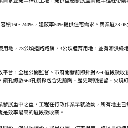
業需求並提早釋出土地，提供重點發展產業提早進駐帶動
，容積160~240%，建蔽率50%提供住宅需求。商業區23.0
頃醫療用地，73公頃道路路網，3公頃體育用地，並有滯洪綠
政平台，全程公開監督。市府開發前即針對A~0區段徵收
鑽孔總數660孔鑽探包含史前陶、歷史時期遺留、火燒
業發展重中之重，工程在行政作業早就啟動，所有地主已
說是效率最高的區段徵收案。