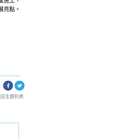
度施工，
展亮點。
享
返回主題列表