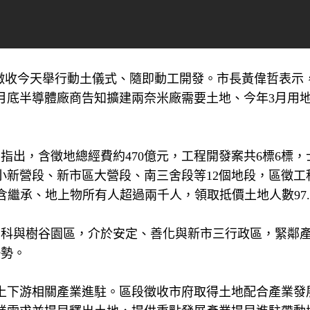
段徵收今天舉行動土儀式、隨即動工開發。市長黃偉哲表示
月底半導體廠商告知擴建兩奈米廠需要土地、今年3月用
出，含徵地總經費約470億元，工程開發案共6標6標，士
小新營段、新市區大營段、南三舍段等12個地段，區徵工
00人含繼承、地上物所有人超過兩千人，領取抵價土地人數97.
南科與樹谷園區，介於安定、善化與新市三行政區，緊鄰
優勢。
上下游相關產業進駐。區段徵收市府取得土地配合產業發