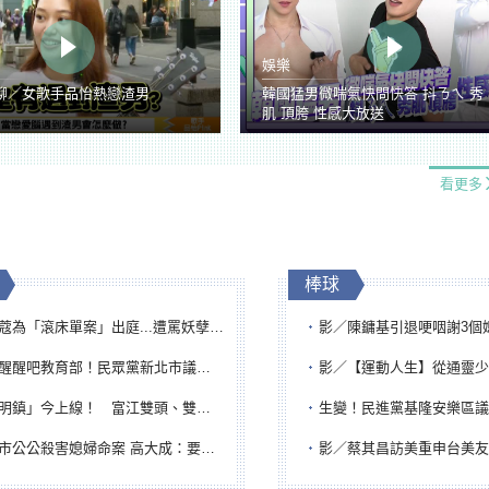
娛樂
聊／女歌手品怡熱戀渣男
韓國猛男微喘氣快問快答 抖ㄋㄟ 秀
肌 頂胯 性感大放送
看更多
棒球
「滾床單案」出庭...遭罵妖孽下地獄 張淑娟批：舌頭殺人有罪
影／陳鏞基引退哽咽謝3個媽媽 最大
吧教育部！民眾黨新北市議員參選人提出校園反毒防線升級政見
影／【運動人生】從通靈少女到無任所大使 劉柏君女
鎮」今上線！ 富江雙頭、雙一、人頭氣球全登場
生變！民進黨基隆安樂區議員提名人黃永翔突被
公公殺害媳婦命案 高大成：要害殺多刀顯示怨恨深
影／蔡其昌訪美重申台美友誼 擔任MLB大