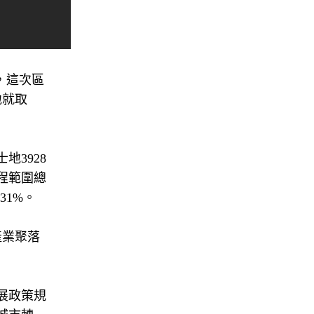
，這次區
地就取
地3928
程範圍總
31%。
產業聚落
展政策規