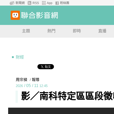
新聞網
RSS
App
粉絲團
主題
熱門
即時
直播
財經
周宗禎
/ 報導
/
05
/
11
2026
12:45
影／南科特定區區段徵