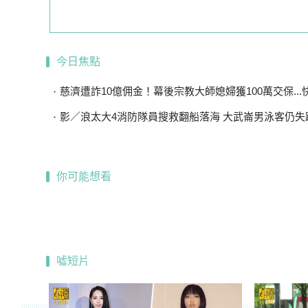
今日焦點
慈濟遭詐10億佣金！幕後宗教大師媳婦獲100萬交保...快步奔
影／浪太大4消防隊員搜救翻船落海 大武崙男泳客仍失
你可能想看
噓短片