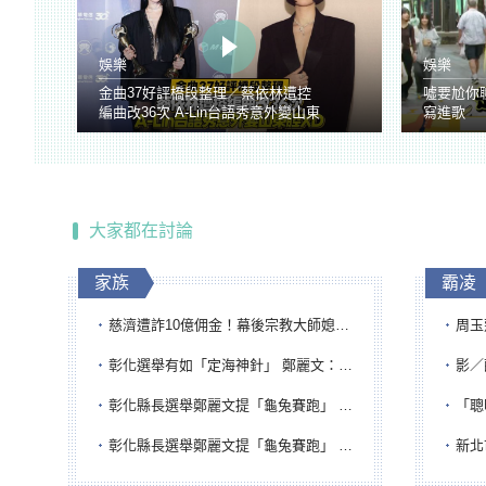
娛樂
娛樂
金曲37好評橋段整理／蔡依林遭控
噓要尬你
編曲改36次 A-Lin台語秀意外變山東
寫進歌
腔
大家都在討論
家族
霸凌
慈濟遭詐10億佣金！幕後宗教大師媳婦獲100萬交保...快步奔離不發一語
周玉蔻為
彰化選舉有如「定海神針」 鄭麗文：傾全黨之力讓彰化贏
影／醒醒
彰化縣長選舉鄭麗文提「龜兔賽跑」 綠營、無黨籍忙否認是烏龜
「聰明
彰化縣長選舉鄭麗文提「龜兔賽跑」 綠營、無黨籍忙否認是烏龜
新北市