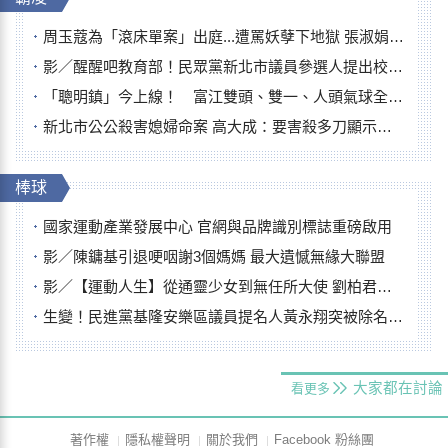
周玉蔻為「滾床單案」出庭...遭罵妖孽下地獄 張淑娟批：舌頭殺人有罪
影／醒醒吧教育部！民眾黨新北市議員參選人提出校園反毒防線升級政見
「聰明鎮」今上線！ 富江雙頭、雙一、人頭氣球全登場
新北市公公殺害媳婦命案 高大成：要害殺多刀顯示怨恨深
棒球
國家運動產業發展中心 官網與品牌識別標誌重磅啟用
影／陳鏞基引退哽咽謝3個媽媽 最大遺憾無緣大聯盟
影／【運動人生】從通靈少女到無任所大使 劉柏君女裁判人生國際發光
生變！民進黨基隆安樂區議員提名人黃永翔突被除名 將另提他人
大家都在討論
看更多
著作權
隱私權聲明
關於我們
Facebook 粉絲團