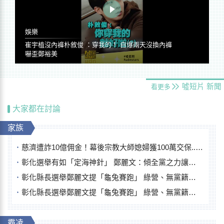
娛樂
崔宇植沒內褲朴敘俊 ：穿我的！ 自爆兩天沒換內褲
嚇歪鄭裕美
噓短片
新聞
看更多
大家都在討論
家族
慈濟遭詐10億佣金！幕後宗教大師媳婦獲100萬交保...快步奔離不發一語
彰化選舉有如「定海神針」 鄭麗文：傾全黨之力讓彰化贏
彰化縣長選舉鄭麗文提「龜兔賽跑」 綠營、無黨籍忙否認是烏龜
彰化縣長選舉鄭麗文提「龜兔賽跑」 綠營、無黨籍忙否認是烏龜
霸凌