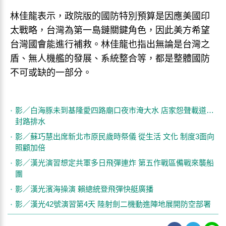
林佳龍表示，政院版的國防特別預算是因應美國印
太戰略，台灣為第一島鏈關鍵角色，因此美方希望
台灣國會能進行補救。林佳龍也指出無論是台灣之
盾、無人機艦的發展、系統整合等，都是整體國防
不可或缺的一部分。
影／白海豚未到基隆愛四路廟口夜市淹大水 店家怨聲載道…
封路排水
影／蘇巧慧出席新北市原民歲時祭儀 從生活 文化 制度3面向
照顧加倍
影／漢光演習想定共軍多日飛彈連炸 第五作戰區備戰來襲船
團
影／漢光濱海操演 賴總統登飛彈快艇廣播
影／漢光42號演習第4天 陸射劍二機動進陣地展開防空部署