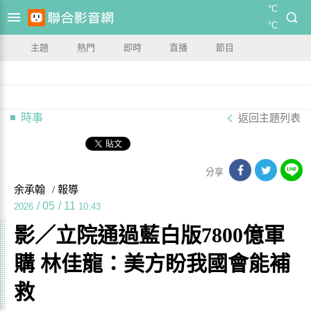
°C
°C
主題
熱門
即時
直播
節目
時事
返回主題列表
分享
余承翰
/ 報導
/
05
/
11
2026
10:43
影／立院通過藍白版7800億軍
購 林佳龍：美方盼我國會能補
救