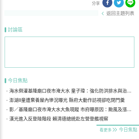
分享
返回主題列表
討論區
今日焦點
海水倒灌基隆廟口夜市淹大水 童子瑋：強化防洪排水與治水基礎建設
澎湖8童遭棄養屋內慘況曝光 縣府大動作訪視卻吃閉門羹
影／基隆廟口夜市淹大水大魚現蹤 市府曝原因：颱風及漲潮海水倒灌
漢光進入反登陸階段 賴清德總統赴左營登艦視察
今日焦點
看更多