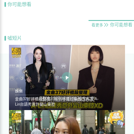
你可能想看
你可能想看
看更多
噓短片
娛樂
金曲37好評橋段整理／蔡依林遭控編曲改36次 A-
Lin台語秀意外變山東腔