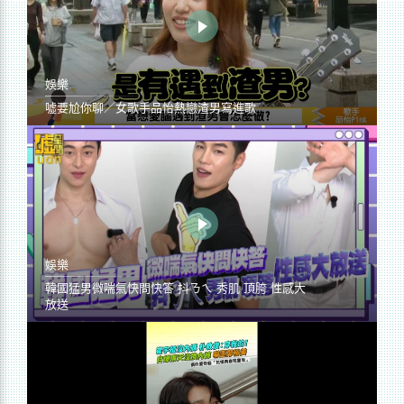
娛樂
噓要尬你聊／女歌手品怡熱戀渣男寫進歌
娛樂
韓國猛男微喘氣快問快答 抖ㄋㄟ 秀肌 頂胯 性感大
放送