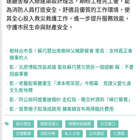
建廳舍導入綠建築設計理念，期盼工程完工後，能
為消防人員打造安全、舒適且優質的工作環境，使
其全心投入救災救護工作，進一步提升服務效能，
守護市民生命與財產安全。
樹林出市長！蘇巧慧出席樹林父親節餐會 里長：支持真正會
做事的人
影／北原博館改設高雄 藍批蘇巧慧欠原民一個道歉 蘇：不要
扭曲事實
影／老醫館華麗重生「津本喫茶部」今開幕 見證父愛化身
文化新地標
影／阿公與阿嬤重披婚紗 走紅毯、喝交杯酒到「棒打鴛鴦」
影／苗栗親子館落成啟用 鍾東錦宣布再降臨托費用
設計理念
鋼筋混凝土
總樓地板面積
交叉路口
交通動線
消防分隊
私人土地
公共建設
仁德區