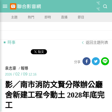
°C
°C
主題
熱門
即時
直播
節目
時事
返回主題列表
分享
袁志豪
/ 報導
/
02
/
09
2026
12:16
影／南市消防文賢分隊辦公廳
舍新建工程今動土 2028年底完
工