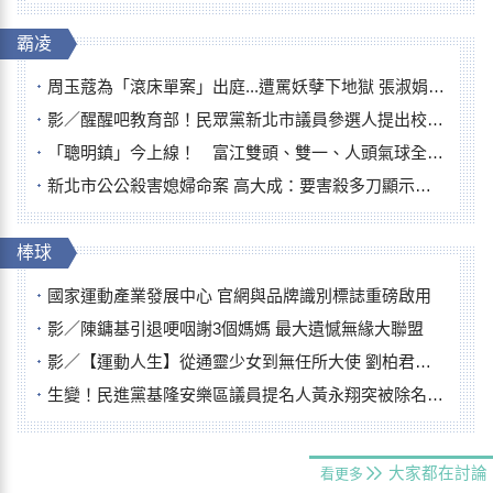
霸凌
周玉蔻為「滾床單案」出庭...遭罵妖孽下地獄 張淑娟批：舌頭殺人有罪
影／醒醒吧教育部！民眾黨新北市議員參選人提出校園反毒防線升級政見
「聰明鎮」今上線！ 富江雙頭、雙一、人頭氣球全登場
新北市公公殺害媳婦命案 高大成：要害殺多刀顯示怨恨深
棒球
國家運動產業發展中心 官網與品牌識別標誌重磅啟用
影／陳鏞基引退哽咽謝3個媽媽 最大遺憾無緣大聯盟
影／【運動人生】從通靈少女到無任所大使 劉柏君女裁判人生國際發光
生變！民進黨基隆安樂區議員提名人黃永翔突被除名 將另提他人
大家都在討論
看更多