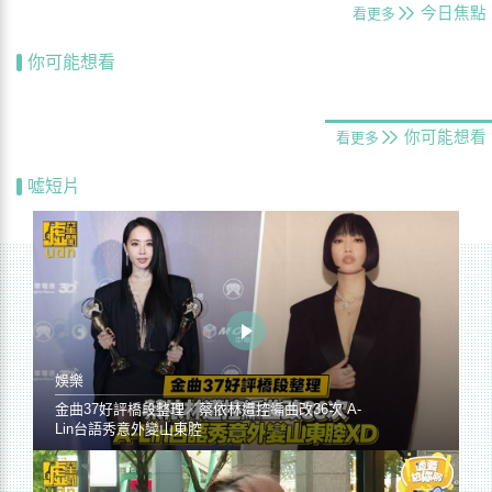
今日焦點
看更多
你可能想看
你可能想看
看更多
噓短片
娛樂
金曲37好評橋段整理／蔡依林遭控編曲改36次 A-
Lin台語秀意外變山東腔