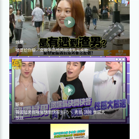
娛樂
噓要尬你聊／女歌手品怡熱戀渣男寫進歌
娛樂
韓國猛男微喘氣快問快答 抖ㄋㄟ 秀肌 頂胯 性感大
放送