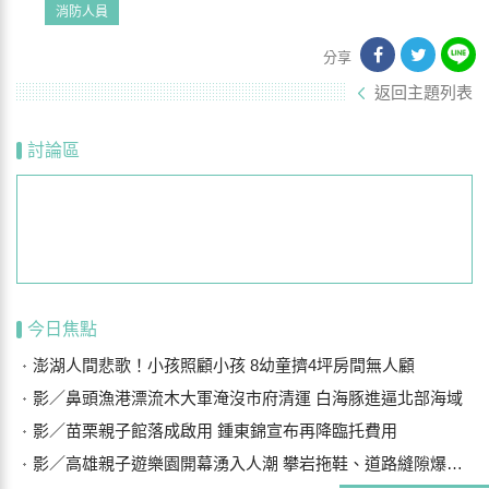
消防人員
分享
返回主題列表
討論區
今日焦點
澎湖人間悲歌！小孩照顧小孩 8幼童擠4坪房間無人顧
影／鼻頭漁港漂流木大軍淹沒市府清運 白海豚進逼北部海域
影／苗栗親子館落成啟用 鍾東錦宣布再降臨托費用
影／高雄親子遊樂園開幕湧入人潮 攀岩拖鞋、道路縫隙爆安全隱憂