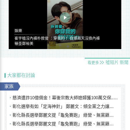
娛樂
崔宇植沒內褲朴敘俊 ：穿我的！ 自爆兩天沒換內褲
嚇歪鄭裕美
噓短片
新聞
看更多
大家都在討論
家族
慈濟遭詐10億佣金！幕後宗教大師媳婦獲100萬交保...快步奔離不發一語
彰化選舉有如「定海神針」 鄭麗文：傾全黨之力讓彰化贏
彰化縣長選舉鄭麗文提「龜兔賽跑」 綠營、無黨籍忙否認是烏龜
彰化縣長選舉鄭麗文提「龜兔賽跑」 綠營、無黨籍忙否認是烏龜