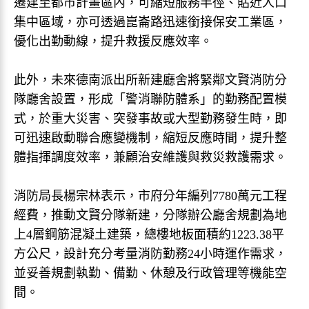
遷建至都市計畫區內，可縮短服務半徑、貼近人口
集中區域，亦可透過崑崙路迅速銜接保安工業區，
優化出勤動線，提升救援反應效率。
此外，未來德南派出所新建廳舍將緊鄰文賢消防分
隊廳舍設置，形成「警消聯防體系」的勤務配置模
式，於重大災害、突發事故或大型勤務發生時，即
可迅速啟動聯合應變機制，縮短反應時間，提升整
體指揮調度效率，兼顧治安維護與救災救護需求。
消防局長楊宗林表示，市府分年編列7780萬元工程
經費，推動文賢分隊新建，分隊辦公廳舍規劃為地
上4層鋼筋混凝土建築，總樓地板面積約1223.38平
方公尺，設計充分考量消防勤務24小時運作需求，
並妥善規劃執勤、備勤、休憩及行政管理等機能空
間。