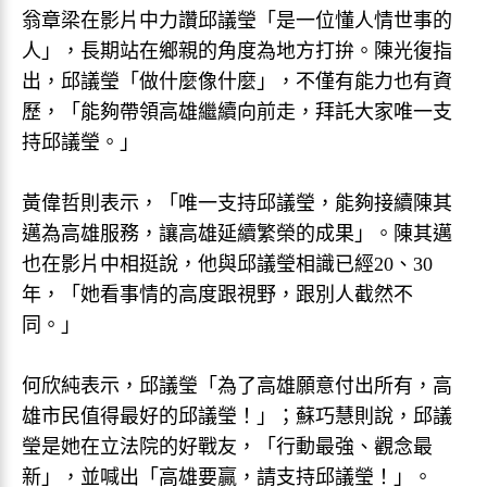
翁章梁在影片中力讚邱議瑩「是一位懂人情世事的
人」，長期站在鄉親的角度為地方打拚。陳光復指
出，邱議瑩「做什麼像什麼」，不僅有能力也有資
歷，「能夠帶領高雄繼續向前走，拜託大家唯一支
持邱議瑩。」
黃偉哲則表示，「唯一支持邱議瑩，能夠接續陳其
邁為高雄服務，讓高雄延續繁榮的成果」。陳其邁
也在影片中相挺說，他與邱議瑩相識已經20、30
年，「她看事情的高度跟視野，跟別人截然不
同。」
何欣純表示，邱議瑩「為了高雄願意付出所有，高
雄市民值得最好的邱議瑩！」；蘇巧慧則說，邱議
瑩是她在立法院的好戰友，「行動最強、觀念最
新」，並喊出「高雄要贏，請支持邱議瑩！」。