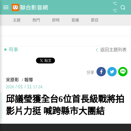
°C
°C
主題
熱門
即時
直播
節目
時事
返回主題列表
分享
宋原彰
/ 報導
/
01
/
11
2026
17:24
邱議瑩獲全台6位首長級戰將拍
影片力挺 喊跨縣市大團結