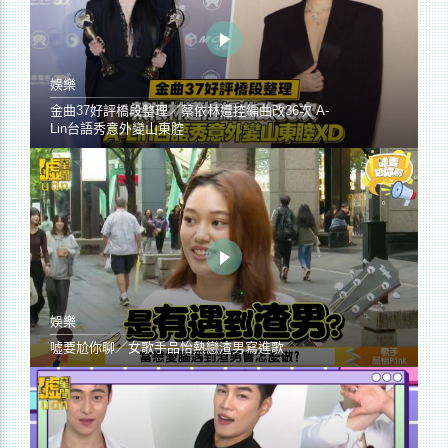
娛樂
金曲37好評橋段整理／蔡依林遭控編曲改36次 A-
Lin台語秀意外變山東腔
娛樂
噓要尬你聊／女歌手品怡熱戀渣男寫進歌