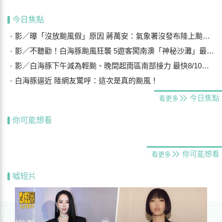
今日焦點
影／曝「沒放颱風假」原因 蔣萬安：氣象署沒發布陸上颱風警報
影／不聽勸！白海豚颱風狂襲 5遊客闖南澳「神秘沙灘」最高罰25萬
影／白海豚下午減為輕颱、晚間起雨區南部接力 最快8/10晨解除海警
白海豚逼近 陸網友驚呼：這次是真的颱風！
今日焦點
看更多
你可能想看
你可能想看
看更多
噓短片