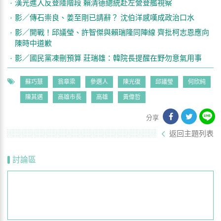
漢光進入反登陸階段 賴清德總統赴左營登艦視察
影／傳石崇良、姜至剛已請辭？ 沈伯洋感嘆成政治口水
影／開戰！邱議瑩、許智傑與賴瑞隆同陣線 齊批柯志恩應向
陳時中道歉
影／國民黨凍刪預算 莊瑞雄：韓院長提醒在野勿意氣用事
蘇巧慧
翁章梁
參選人
陳光復
邱議瑩
何欣純
陳其邁
高雄市長
高雄
黃偉哲
分享
返回主題列表
討論區