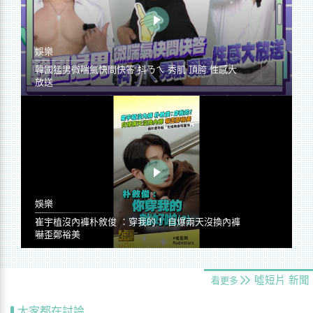
娛樂
韓國猛男微喘氣快問快答 抖ㄋㄟ 秀肌 頂胯 性感大
放送
娛樂
崔宇植沒內褲朴敘俊 ：穿我的！ 自爆兩天沒換內褲
嚇歪鄭裕美
噓短片
新聞
看更多
大家都在討論