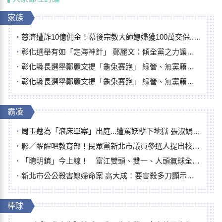
家族
慈濟遭詐10億佣金！幕後宗教大師媳婦獲100萬交保...快步奔離不發一語
彰化選舉有如「定海神針」 鄭麗文：傾全黨之力讓彰化贏
彰化縣長選舉鄭麗文提「龜兔賽跑」 綠營、無黨籍忙否認是烏龜
彰化縣長選舉鄭麗文提「龜兔賽跑」 綠營、無黨籍忙否認是烏龜
霸凌
周玉蔻為「滾床單案」出庭...遭罵妖孽下地獄 張淑娟批：舌頭殺人有罪
影／醒醒吧教育部！民眾黨新北市議員參選人提出校園反毒防線升級政見
「聰明鎮」今上線！ 富江雙頭、雙一、人頭氣球全登場
新北市公公殺害媳婦命案 高大成：要害殺多刀顯示怨恨深
棒球