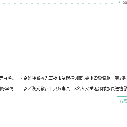
直呼可惜
高雄特斯拉光華夜市暴衝撞9輛汽機車毀變電箱 釀3傷、600
回應案情
影／漢光教召不只練專長 8名人父重返部隊旅長送禮
看更