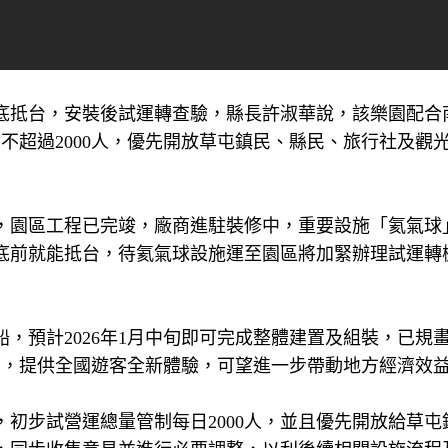
底抵台，安裝後試運轉查驗，縣長許淑華說，該樂園配合
不超過2000人，優先開放草屯鎮民、縣民、旅行社及觀
，園區工程已完竣，廠商進駐裝修中，重要設施「氦氣球
底前就能抵台，待氦氣球設施運至園區將加緊辦理試運轉
，預計2026年1月中旬即可完成整體建置及組裝，已規
賓，提供全國遊客全新體驗，可望進一步帶動地方經濟效
初步試營運總量管制每日2000人，並且優先開放給草屯