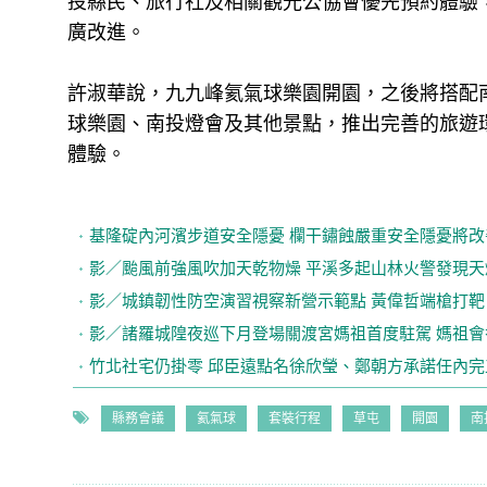
投縣民、旅行社及相關觀光公協會優先預約體驗
廣改進。
許淑華說，九九峰氦氣球樂園開園，之後將搭配
球樂園、南投燈會及其他景點，推出完善的旅遊
體驗。
基隆碇內河濱步道安全隱憂 欄干鏽蝕嚴重安全隱憂將改
影／颱風前強風吹加天乾物燥 平溪多起山林火警發現天
影／城鎮韌性防空演習視察新營示範點 黃偉哲端槍打靶
影／諸羅城隍夜巡下月登場關渡宮媽祖首度駐駕 媽祖會
竹北社宅仍掛零 邱臣遠點名徐欣瑩、鄭朝方承諾任內完
縣務會議
氦氣球
套裝行程
草屯
開園
南