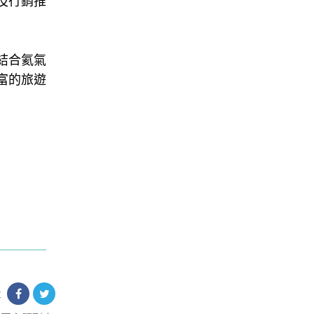
及行銷推
結合氦氣
富的旅遊
享