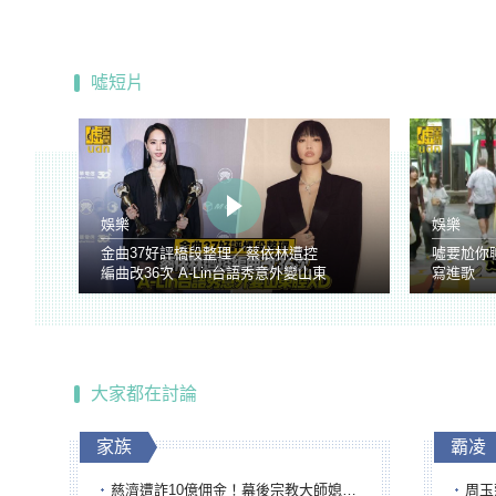
噓短片
娛樂
娛樂
金曲37好評橋段整理／蔡依林遭控
噓要尬你
編曲改36次 A-Lin台語秀意外變山東
寫進歌
腔
大家都在討論
家族
霸凌
慈濟遭詐10億佣金！幕後宗教大師媳婦獲100萬交保...快步奔離不發一語
周玉蔻為