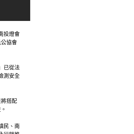
南投燈會
光公協會
」已從法
檢測安全
畫將搭配
益。
鎮民、南