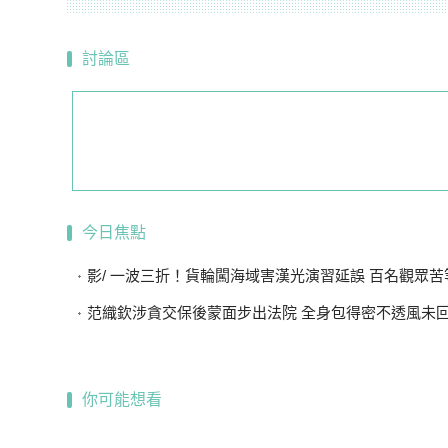
討論區
今日焦點
影/ 一波三折！貨輪闖海域害漢光演習延誤 百名觀眾苦等
范織欽涉貪交保後蒙面步出法院 全身包得密不透風未
你可能想看