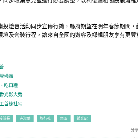
，同步收集意見並進行必要調整，以利後續相關設施流程
南投燈會活動同步宣傳行銷，縣府期望在明年春節期間，
環境及套裝行程，讓來自全國的遊客及鄉親朋友享有更豐
善
燈殘骸
、吃口糧
香光影大秀
工首棟社宅
投縣長
許淑華
旅行社
樂園
觀光處
分