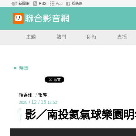
新聞網
RSS
App
粉絲團
主題
熱門
即時
直播
時事
賴香珊
/ 報導
/
12
/
15
2025
12:53
影／南投氦氣球樂園明