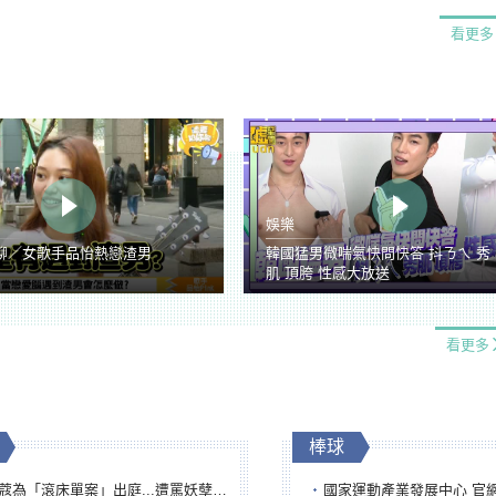
看更多
娛樂
聊／女歌手品怡熱戀渣男
韓國猛男微喘氣快問快答 抖ㄋㄟ 秀
肌 頂胯 性感大放送
看更多
棒球
「滾床單案」出庭...遭罵妖孽下地獄 張淑娟批：舌頭殺人有罪
國家運動產業發展中心 官網與品牌識