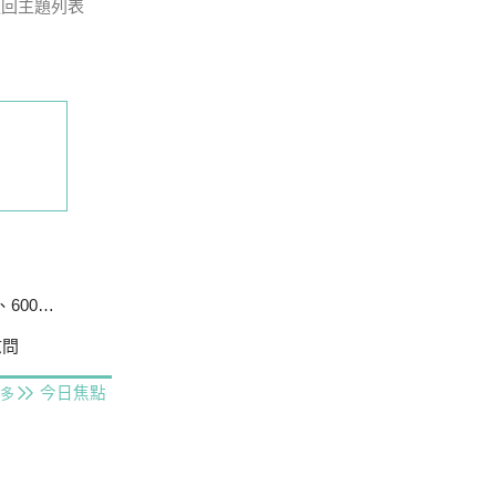
返回主題列表
戶停電
慰問
今日焦點
多