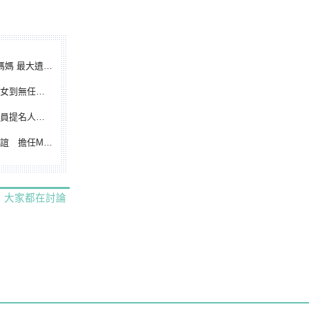
遺憾無緣大聯盟
裁判人生國際發光
除名 將另提他人
都會台灣日開球嘉賓
大家都在討論