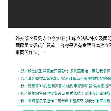
外交部次長吳志中今(24日)出席立法院外交及
國民黨立委黃仁質詢，台灣是否有意跟日本建立
事同盟作法」。
影／賴總統酸滿意度只贏彰化 盧秀燕反嗆：關注我多過
影／漢光42號演習第3天 M1A2T戰車首度開進桃園機
影／總預算3.6兆創新高卻未編列軍警消加薪 侯友宜抱
影／總統點名台中食安破口 盧秀燕嗆：關注我比關注食
影／戰時醫院怎運作？高榮地下醫療空間曝光 蕭美琴親