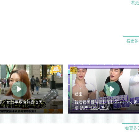
看更
看更多
娛樂
聊／女歌手品怡熱戀渣男
韓國猛男微喘氣快問快答 抖ㄋㄟ 秀
肌 頂胯 性感大放送
看更多