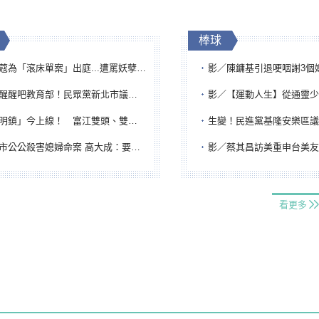
棒球
「滾床單案」出庭...遭罵妖孽下地獄 張淑娟批：舌頭殺人有罪
影／陳鏞基引退哽咽謝3個媽媽 最大
吧教育部！民眾黨新北市議員參選人提出校園反毒防線升級政見
影／【運動人生】從通靈少女到無任所大使 劉柏君女
鎮」今上線！ 富江雙頭、雙一、人頭氣球全登場
生變！民進黨基隆安樂區議員提名人黃永翔突被
公公殺害媳婦命案 高大成：要害殺多刀顯示怨恨深
影／蔡其昌訪美重申台美友誼 擔任MLB大
看更多