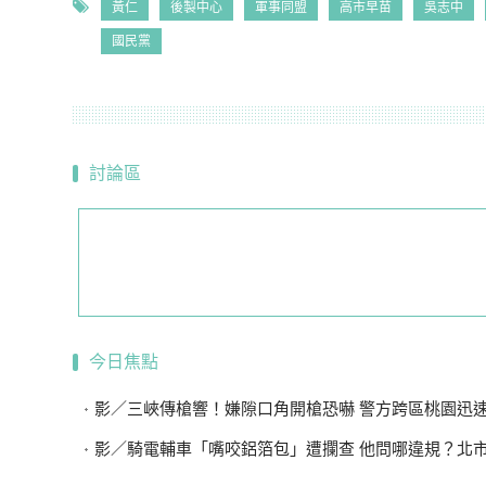
黃仁
後製中心
軍事同盟
高市早苗
吳志中
國民黨
討論區
今日焦點
影／三峽傳槍響！嫌隙口角開槍恐嚇 警方跨區桃園迅速逮獲
影／騎電輔車「嘴咬鋁箔包」遭攔查 他問哪違規？北市警：