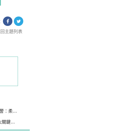
享
返回主題列表
柔性勸導
待建置