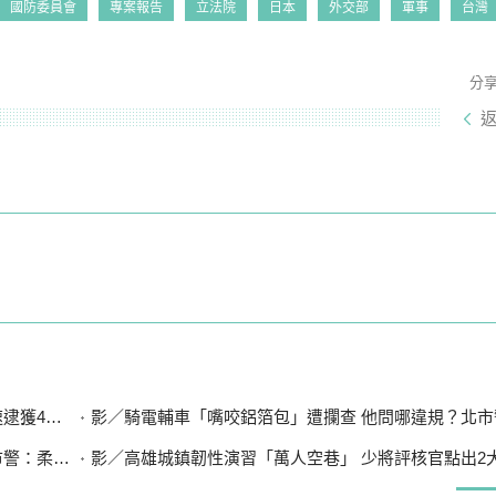
國防委員會
專案報告
立法院
日本
外交部
軍事
台灣
分
4嫌送辦
影／騎電輔車「嘴咬鋁箔包」遭攔查 他問哪違規？北市警：
柔性勸導
影／高雄城鎮韌性演習「萬人空巷」 少將評核官點出2大關鍵