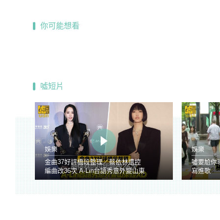
你可能想看
噓短片
娛樂
娛樂
金曲37好評橋段整理／蔡依林遭控
噓要尬你
編曲改36次 A-Lin台語秀意外變山東
寫進歌
腔