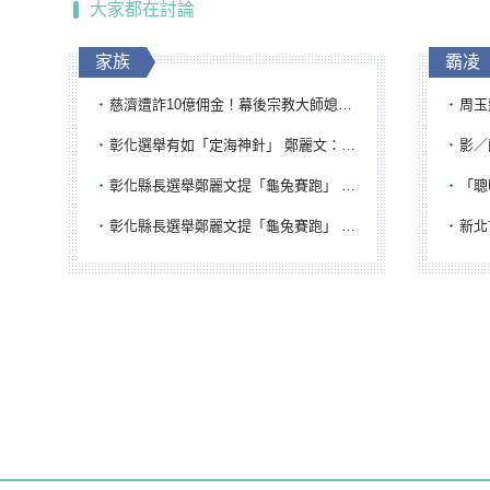
大家都在討論
家族
霸凌
慈濟遭詐10億佣金！幕後宗教大師媳婦獲100萬交保...快步奔離不發一語
周玉蔻為
彰化選舉有如「定海神針」 鄭麗文：傾全黨之力讓彰化贏
影／醒醒
彰化縣長選舉鄭麗文提「龜兔賽跑」 綠營、無黨籍忙否認是烏龜
「聰明
彰化縣長選舉鄭麗文提「龜兔賽跑」 綠營、無黨籍忙否認是烏龜
新北市