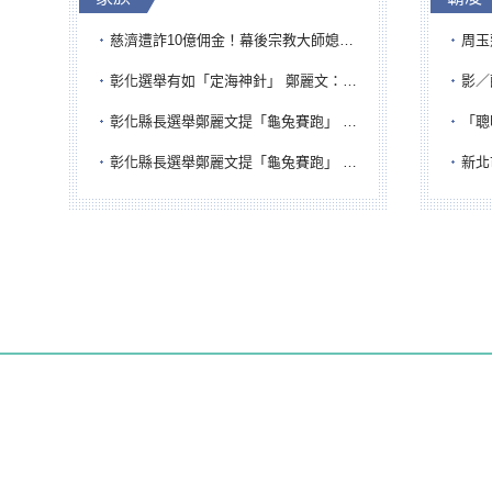
慈濟遭詐10億佣金！幕後宗教大師媳婦獲100萬交保...快步奔離不發一語
周玉蔻為
彰化選舉有如「定海神針」 鄭麗文：傾全黨之力讓彰化贏
影／醒醒
彰化縣長選舉鄭麗文提「龜兔賽跑」 綠營、無黨籍忙否認是烏龜
「聰明
彰化縣長選舉鄭麗文提「龜兔賽跑」 綠營、無黨籍忙否認是烏龜
新北市