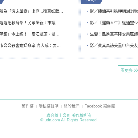
「滾床單案」出庭...遭罵妖孽下地獄 張淑娟批：舌頭殺人有罪
影／陳鏞基引退哽咽謝3個媽媽 最大
吧教育部！民眾黨新北市議員參選人提出校園反毒防線升級政見
影／【運動人生】從通靈少女到無任所大使 劉柏君女
鎮」今上線！ 富江雙頭、雙一、人頭氣球全登場
生變！民進黨基隆安樂區議員提名人黃永翔突被
公公殺害媳婦命案 高大成：要害殺多刀顯示怨恨深
影／蔡其昌訪美重申台美友誼 擔任MLB大
看更多
著作權
隱私權聲明
關於我們
Facebook 粉絲團
聯合線上公司 著作權所有
© udn.com All Rights Reserved.