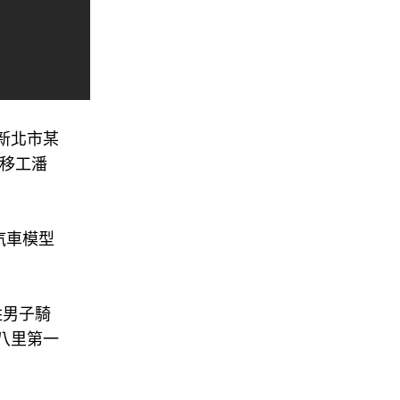
新北市某
聯移工潘
汽車模型
姓男子騎
八里第一