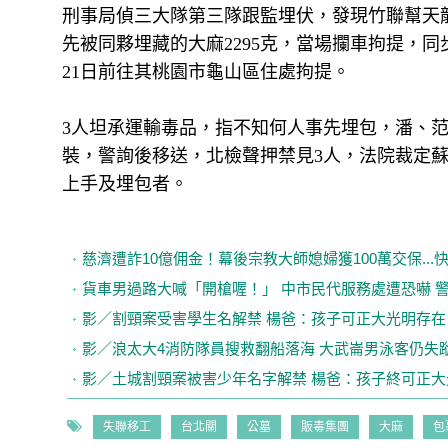
刑事局偵三大隊第三隊跟監埋伏，發現竹聯幫天
先被同夥埋藏的大麻2295克，當場攔車拘提，
21日前往其桃園市龜山區住處拘提。
3人坦承運輸毒品，指不知何人事先埋包，潘、范分
裝，警詢後移送，北檢聲押禁見3人，法院裁定
上手及埋包者。
慈濟遭詐10億佣金！幕後宗教大師媳婦獲100萬交保..
貨車男過路大喊「開槍喔！」 中市民代服務處遭恐嚇 
影／割頸案受害學生名解禁 楊爸：孩子可正大光明存在
影／浪太大4消防隊員搜救翻船落海 大武崙男泳客仍失
影／土城割頸案被害少年名字解禁 楊爸：孩子終可正大
失聯移工
台北關
公墓
販毒集團
大麻
包