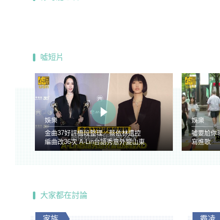
噓短片
娛樂
娛樂
金曲37好評橋段整理／蔡依林遭控
噓要尬你
編曲改36次 A-Lin台語秀意外變山東
寫進歌
腔
大家都在討論
家族
霸凌