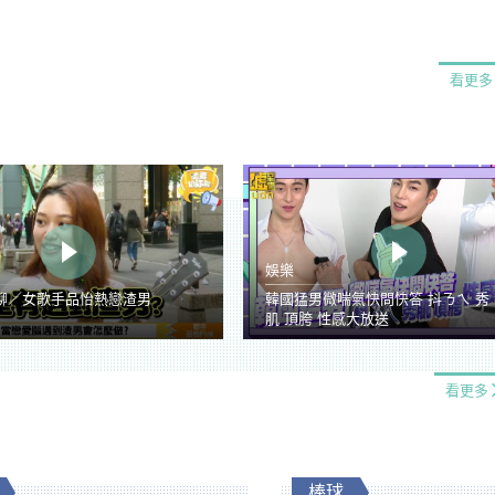
看更多
娛樂
聊／女歌手品怡熱戀渣男
韓國猛男微喘氣快問快答 抖ㄋㄟ 秀
肌 頂胯 性感大放送
看更多
棒球