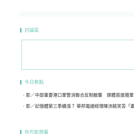
討論區
今日焦點
影／中部重要港口軍警消聯合反制敵襲 媒體首度隨軍
影／記憶體第三季續漲？ 華邦電總經理陳沛銘笑答「盡量不要
你可能想看