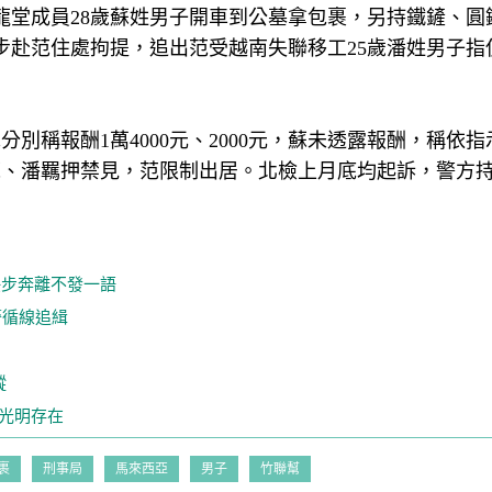
龍堂成員28歲蘇姓男子開車到公墓拿包裹，另持鐵鏟、圓
同步赴范住處拘提，追出范受越南失聯移工25歲潘姓男子指
別稱報酬1萬4000元、2000元，蘇未透露報酬，稱依
蘇、潘羈押禁見，范限制出居。北檢上月底均起訴，警方
.快步奔離不發一語
警循線追緝
蹤
光明存在
裹
刑事局
馬來西亞
男子
竹聯幫