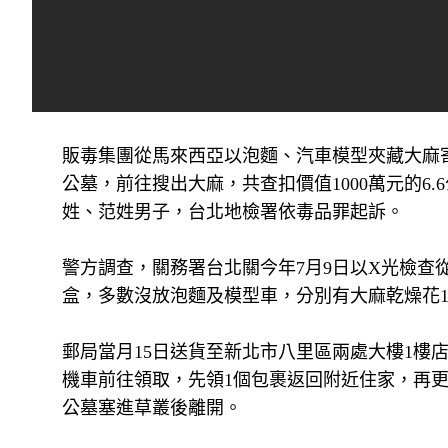
販毒集團從馬來西亞以泡麵、汽車模型夾藏大麻
公墓，前往搜出大麻，共查扣價值1000萬元的6
姓、范姓男子，台北地檢署依毒品罪起訴。
警方調查，關務署台北關今年7月9日以X光檢
盒，多數沒放泡麵及模型車，分別有大麻乾燥花10
郵局當月15日送貨至新北市八里區兩處大樓1樓
機車前往領取，先領1個包裹返回附近住家，再
公墓塞進草叢後離開。