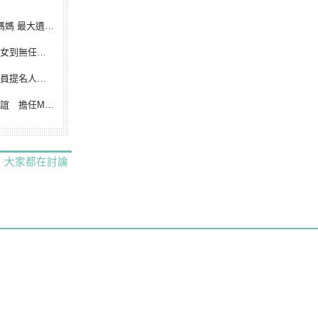
遺憾無緣大聯盟
裁判人生國際發光
除名 將另提他人
都會台灣日開球嘉賓
大家都在討論