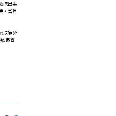
鍬挖出事
使，當月
指示取貨分
持續追查