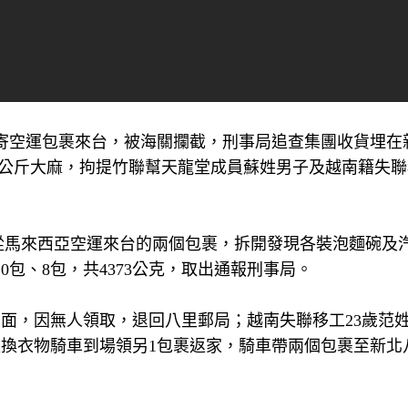
寄空運包裹來台，被海關攔截，刑事局追查集團收貨埋在
.6公斤大麻，拘提竹聯幫天龍堂成員蘇姓男子及越南籍失
查從馬來西亞空運來台的兩個包裹，拆開發現各裝泡麵碗及
包、8包，共4373公克，取出通報刑事局。
店面，因無人領取，退回八里郵局；越南失聯移工23歲范
更換衣物騎車到場領另1包裹返家，騎車帶兩個包裹至新北