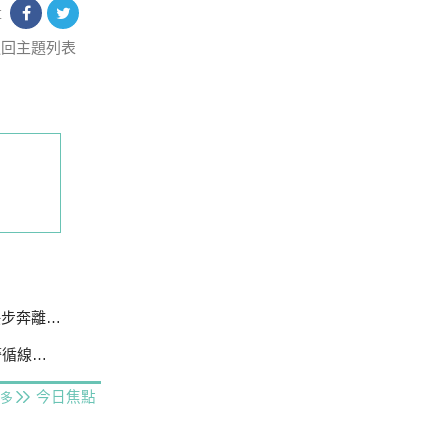
享
返回主題列表
不發一語
線追緝
今日焦點
多