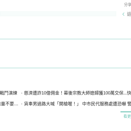
分
戰鬥演練
慈濟遭詐10億佣金！幕後宗教大師媳婦獲100萬交保...快步奔離
漲太多」
貨車男過路大喊「開槍喔！」 中市民代服務處遭恐嚇 警循
看更