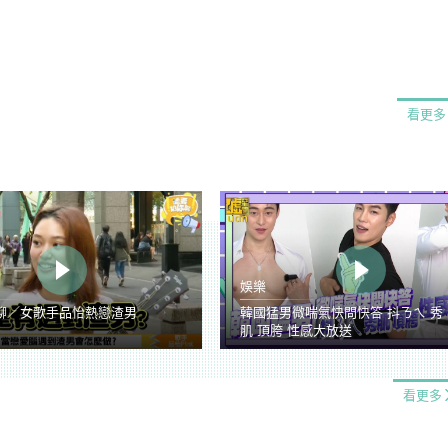
看更多
娛樂
聊／女歌手品怡熱戀渣男
韓國猛男微喘氣快問快答 抖ㄋㄟ 秀
肌 頂胯 性感大放送
看更多