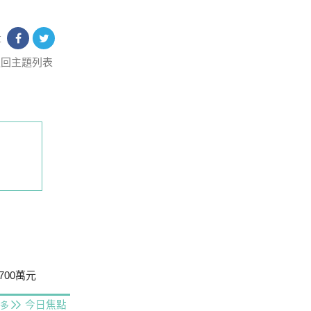
享
返回主題列表
00萬元
今日焦點
多