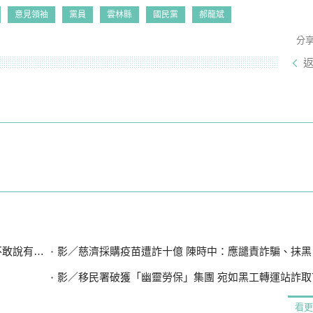
意見領袖
黨員
雲林縣
國民黨
郝龍斌
分
有違法」
影／慈濟採購疫苗遭詐十億 陳時中：應譴責詐騙、抹黑
影／移民署破獲「幽靈勞保」集團 宛如黑工轉運站詐取7
看更