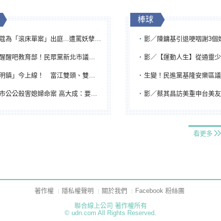
棒球
「滾床單案」出庭...遭罵妖孽下地獄 張淑娟批：舌頭殺人有罪
影／陳鏞基引退哽咽謝3個媽媽 最大
吧教育部！民眾黨新北市議員參選人提出校園反毒防線升級政見
影／【運動人生】從通靈少女到無任所大使 劉柏君女
鎮」今上線！ 富江雙頭、雙一、人頭氣球全登場
生變！民進黨基隆安樂區議員提名人黃永翔突被
公公殺害媳婦命案 高大成：要害殺多刀顯示怨恨深
影／蔡其昌訪美重申台美友誼 擔任MLB大
看更多
著作權
隱私權聲明
關於我們
Facebook 粉絲團
聯合線上公司 著作權所有
© udn.com All Rights Reserved.