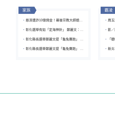
家族
霸凌
慈濟遭詐10億佣金！幕後宗教大師媳婦獲100萬交保...快步奔離不發一語
周玉蔻為
彰化選舉有如「定海神針」 鄭麗文：傾全黨之力讓彰化贏
影／醒醒
彰化縣長選舉鄭麗文提「龜兔賽跑」 綠營、無黨籍忙否認是烏龜
「聰明
彰化縣長選舉鄭麗文提「龜兔賽跑」 綠營、無黨籍忙否認是烏龜
新北市