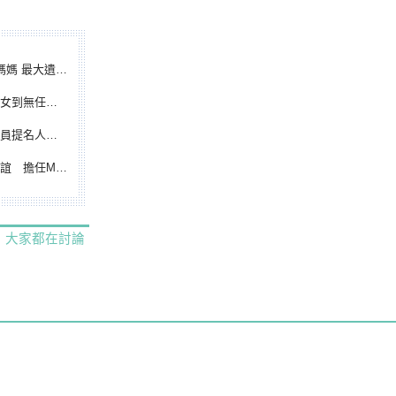
遺憾無緣大聯盟
裁判人生國際發光
除名 將另提他人
都會台灣日開球嘉賓
大家都在討論