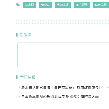
林水樹
張榮味
鄉鎮市長
地方選舉
國民黨員
討論區
今日焦點
農水署活動官員喊「黃世杰凍蒜」 桃市政風處長回「不敢說
白海豚暴風圈恐擦過北海岸 謝國樑：慎防豪大雨