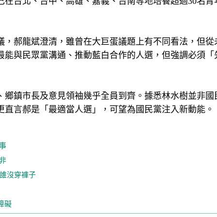
己在台北、台中、高雄、嘉義、台南等地培養超過30名青
議，郝龍斌澄清，雖曾在大巨蛋議題上有不同看法，但從
最能與民眾黨溝通、推動藍白合作的人選，但強調必須「
、鄉鎮市長及意見領袖幾乎全員到齊。據悉林水樹並非國
更直言郝是「最適當人選」，可望為國民黨注入新動能。
事
非
知誰沒穿褲子
障礙