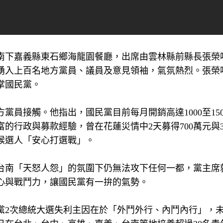
南下嘉義縣東石鄉海龍園餐廳，出席由雲林縣前縣長張榮
湧入上百名地方黨員、議員及意見領袖，氣氛熱烈。張榮
掌國民黨。
員接觸。他指出，國民黨目前每月開銷高達1000至150
行政與募款經驗，曾在花蓮災情中2天募得700萬元與30
候選人「安心打選戰」。
、台南「天怒人怨」的氛圍下仍無法攻下任何一都，黨主席
心與戰鬥力，讓國民黨有一拚的氣勢。
黨2次總統大選失利主因在於「外鬥外行、內鬥內行」，