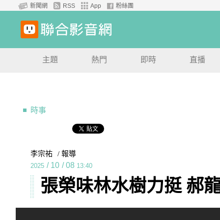
新聞網
RSS
App
粉絲團
主題
熱門
即時
直播
時事
李宗祐
/ 報導
/
10
/
08
2025
13:40
張榮味林水樹力挺 郝