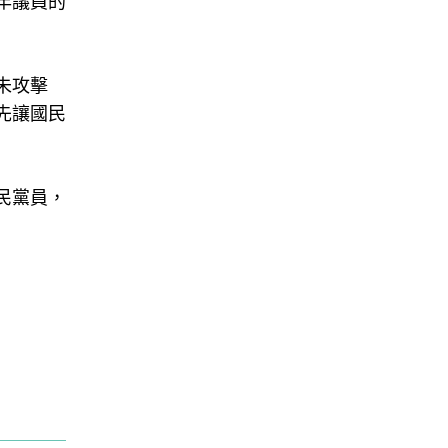
年議員的
未攻擊
先讓國民
民黨員，