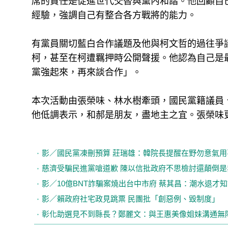
席的責任是促進世代交替與黨內和諧。他回顧自
經驗，強調自己有整合各方戰將的能力。
有黨員關切藍白合作議題及他與柯文哲的過往爭
柯，甚至在柯遭羈押時公開聲援。他認為自己是
黨強起來，再來談合作」。
本次活動由張榮味、林水樹牽頭，國民黨籍議員
他低調表示，和郝是朋友，盡地主之宜。張榮味
影／國民黨凍刪預算 莊瑞雄：韓院長提醒在野勿意氣用
慈濟受騙民進黨嗆道歉 陳以信批政府不思檢討還顛倒是
影／10億BNT詐騙案燒出台中市府 蔡其昌：潮水退才
影／賴政府社宅政見跳票 民團批「創惡例、毀制度」
彰化助選見不到縣長？鄭麗文：與王惠美像姐妹溝通無