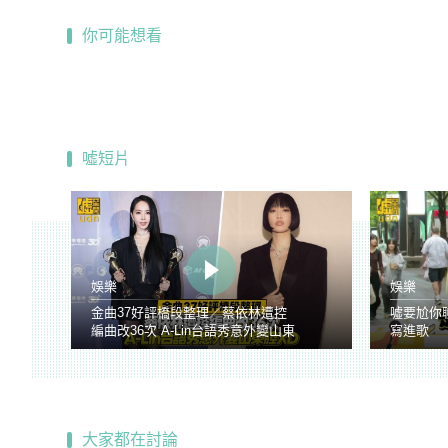
你可能想看
噓短片
娛樂
娛樂
金曲37好評橋段整理／蔡依林遭控
噓要尬你
編曲改36次 A-Lin台語秀意外變山東
寫進歌
腔
大家都在討論