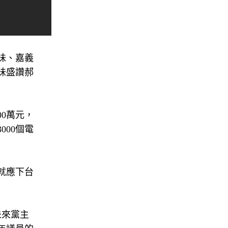
味、嘉義
味盛讚郝
0萬元，
00個電
就應下台
未來黨主