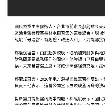
國民黨黨主席候選人、台北市前市長郝龍斌今天
區漁會榮譽理事長林水樹召集的黨員聚會，現場
龍斌「最適當、有經驗、政通人和」，力挺郝接
郝龍斌坦言，由於起步較晚，必須加緊腳步與地方黨
財務問題是黨務運作的關鍵。他強調自己具備豐富的
鍋，未來若當選主席，將確保黨務經費充足，讓
郝龍斌直言，2026年地方選舉國民黨若在高雄
負責。他表示，這番公開宣示展現破釜沉舟的決
對於黨員提出黨內紛爭問題，郝龍斌表示，國民