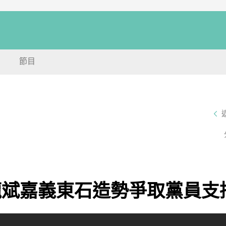
節目
龍斌嘉義東石造勢爭取黨員支