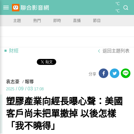
°C
°C
主題
熱門
即時
直播
節目
財經
返回主題列表
分享
袁志豪
/ 報導
/
09
/
03
2025
17:08
塑膠產業向經長曝心聲：美國
客戶尚未把單撤掉 以後怎樣
「我不曉得」