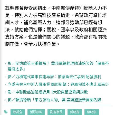
龔明鑫會後受訪指出，中南部傳產特別反映人力不
足，特別人力被高科技產業搶走，希望政府幫忙培
訓人才、補充基層人力，這部分勞動部已經有想
法，就給他們指揮；關稅、匯率以及政府相關經濟
支持方案，也是他們關心的議題，政府都有相關機
制在做，會全力扶持企業。
影／記憶體第三季續漲？ 華邦電總經理陳沛銘笑答「盡量不
要漲太多」
影／力積電代董事長謝再居：依循黃崇仁承諾 配發股利
立委考察台中無人機產業 鄭照新籲：專屬預算不應比嘉南少
影／中聯致癌油延燒近月 3大股東董座鞠躬道歉
影／賴清德頒「東方領袖人物」獎 盛讚施振榮實至名歸
賴禹全
塑膠原料
副理事長
龔明鑫
蔡明忠