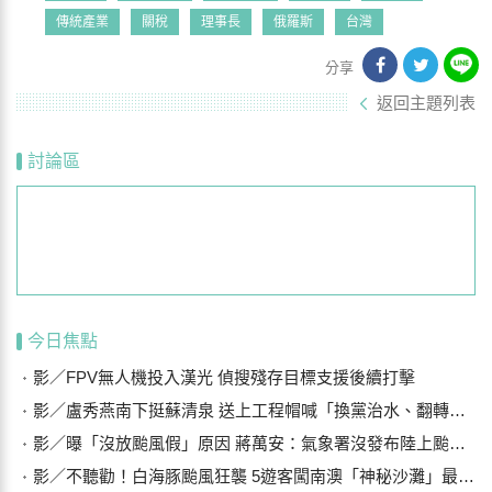
傳統產業
關稅
理事長
俄羅斯
台灣
分享
返回主題列表
討論區
今日焦點
影／FPV無人機投入漢光 偵搜殘存目標支援後續打擊
影／盧秀燕南下挺蘇清泉 送上工程帽喊「換黨治水、翻轉屏東」
影／曝「沒放颱風假」原因 蔣萬安：氣象署沒發布陸上颱風警報
影／不聽勸！白海豚颱風狂襲 5遊客闖南澳「神秘沙灘」最高罰25萬