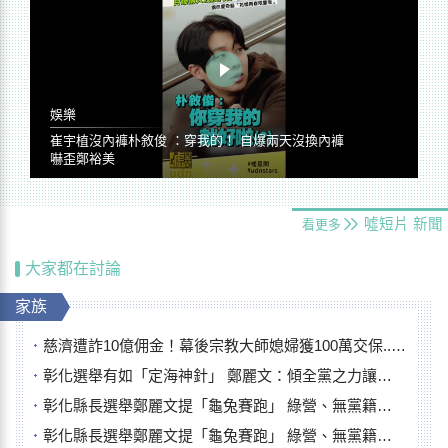
娛樂
崔宇植沒內褲朴敘俊 ：穿我的！ 自爆兩天沒換內褲
嚇歪鄭裕美
噓短片
新聞
看更多
大家都在討論
家族
慈濟遭詐10億佣金！幕後宗教大師媳婦獲100萬交保...快步奔離不發一語
彰化選舉有如「定海神針」 鄭麗文：傾全黨之力讓彰化贏
彰化縣長選舉鄭麗文提「龜兔賽跑」 綠營、無黨籍忙否認是烏龜
彰化縣長選舉鄭麗文提「龜兔賽跑」 綠營、無黨籍忙否認是烏龜