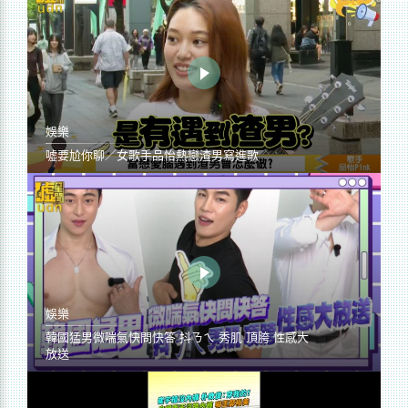
娛樂
噓要尬你聊／女歌手品怡熱戀渣男寫進歌
娛樂
韓國猛男微喘氣快問快答 抖ㄋㄟ 秀肌 頂胯 性感大
放送