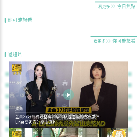
今日焦點
看更多
你可能想看
你可能想看
看更多
噓短片
娛樂
金曲37好評橋段整理／蔡依林遭控編曲改36次 A-
Lin台語秀意外變山東腔