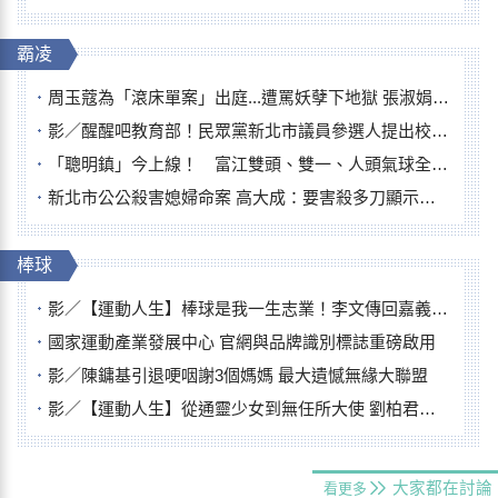
霸凌
周玉蔻為「滾床單案」出庭...遭罵妖孽下地獄 張淑娟批：舌頭殺人有罪
影／醒醒吧教育部！民眾黨新北市議員參選人提出校園反毒防線升級政見
「聰明鎮」今上線！ 富江雙頭、雙一、人頭氣球全登場
新北市公公殺害媳婦命案 高大成：要害殺多刀顯示怨恨深
棒球
影／【運動人生】棒球是我一生志業！李文傳回嘉義扎根點亮KANO精神
國家運動產業發展中心 官網與品牌識別標誌重磅啟用
影／陳鏞基引退哽咽謝3個媽媽 最大遺憾無緣大聯盟
影／【運動人生】從通靈少女到無任所大使 劉柏君女裁判人生國際發光
大家都在討論
看更多