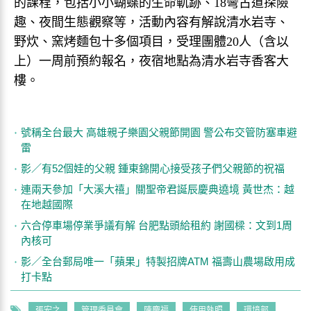
的課程，包括小小蝴蝶的生命軌跡、18彎古道探險
趣、夜間生態觀察等，活動內容有解說清水岩寺、
野炊、窯烤麵包十多個項目，受理團體20人（含以
上）一周前預約報名，夜宿地點為清水岩寺香客大
樓。
號稱全台最大 高雄親子樂園父親節開園 警公布交管防塞車避
雷
影／有52個娃的父親 鍾東錦開心接受孩子們父親節的祝福
連兩天參加「大溪大禧」關聖帝君誕辰慶典遶境 黃世杰：越
在地越國際
六合停車場停業爭議有解 台肥點頭給租約 謝國樑：文到1周
內核可
影／全台郵局唯一「蘋果」特製招牌ATM 福壽山農場啟用成
打卡點
張宏之
管理委員會
陳慶福
使用執照
環境部