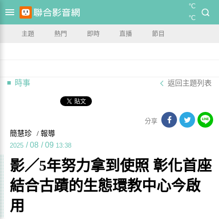
°C
°C
主題
熱門
即時
直播
節目
時事
返回主題列表
分享
簡慧珍
/ 報導
/
08
/
09
2025
13:38
影／5年努力拿到使照 彰化首座
結合古蹟的生態環教中心今啟
用