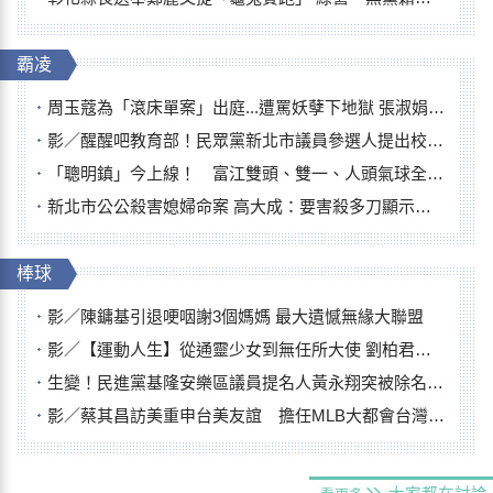
霸凌
周玉蔻為「滾床單案」出庭...遭罵妖孽下地獄 張淑娟批：舌頭殺人有罪
影／醒醒吧教育部！民眾黨新北市議員參選人提出校園反毒防線升級政見
「聰明鎮」今上線！ 富江雙頭、雙一、人頭氣球全登場
新北市公公殺害媳婦命案 高大成：要害殺多刀顯示怨恨深
棒球
影／陳鏞基引退哽咽謝3個媽媽 最大遺憾無緣大聯盟
影／【運動人生】從通靈少女到無任所大使 劉柏君女裁判人生國際發光
生變！民進黨基隆安樂區議員提名人黃永翔突被除名 將另提他人
影／蔡其昌訪美重申台美友誼 擔任MLB大都會台灣日開球嘉賓