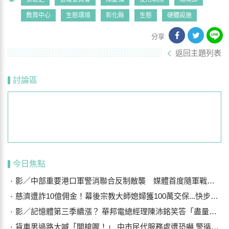
教育中心
生態環境
彰化縣
生態
硬體設施
分享
返回主題列表
討論區
今日焦點
影／中部重要港口軍警消聯合反制敵襲 媒體首度隨軍戰鬥演練
慈濟遭詐10億佣金！幕後宗教大師媳婦獲100萬交保...快步奔離不發一語
影／記憶體第三季續漲？ 華邦電總經理陳沛銘笑答「盡量不要漲太多」
貨車男過路大喊「開槍喔！」 中市民代服務處遭恐嚇 警循線追緝