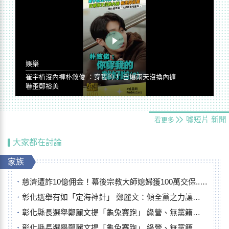
娛樂
崔宇植沒內褲朴敘俊 ：穿我的！ 自爆兩天沒換內褲
嚇歪鄭裕美
噓短片
新聞
看更多
大家都在討論
家族
慈濟遭詐10億佣金！幕後宗教大師媳婦獲100萬交保...快步奔離不發一語
彰化選舉有如「定海神針」 鄭麗文：傾全黨之力讓彰化贏
彰化縣長選舉鄭麗文提「龜兔賽跑」 綠營、無黨籍忙否認是烏龜
彰化縣長選舉鄭麗文提「龜兔賽跑」 綠營、無黨籍忙否認是烏龜