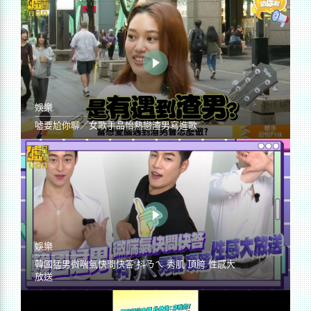
娛樂
噓要尬你聊／女歌手品怡熱戀渣男寫進歌
娛樂
韓國猛男微喘氣快問快答 抖ㄋㄟ 秀肌 頂胯 性感大
放送