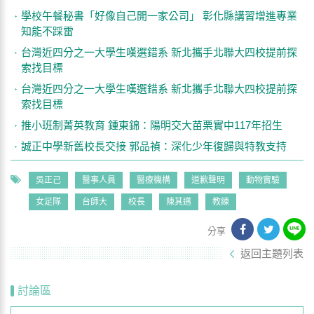
學校午餐秘書「好像自己開一家公司」 彰化縣講習增進專業
知能不踩雷
台灣近四分之一大學生嘆選錯系 新北攜手北聯大四校提前探
索找目標
台灣近四分之一大學生嘆選錯系 新北攜手北聯大四校提前探
索找目標
推小班制菁英教育 鍾東錦：陽明交大苗栗實中117年招生
誠正中學新舊校長交接 郭品禎：深化少年復歸與特教支持
吳正己
醫事人員
醫療機構
道歉聲明
動物實驗
女足隊
台師大
校長
陳其邁
教練
分享
返回主題列表
討論區