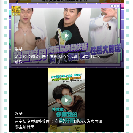
娛樂
韓國猛男微喘氣快問快答 抖ㄋㄟ 秀肌 頂胯 性感大
放送
娛樂
崔宇植沒內褲朴敘俊 ：穿我的！ 自爆兩天沒換內褲
嚇歪鄭裕美