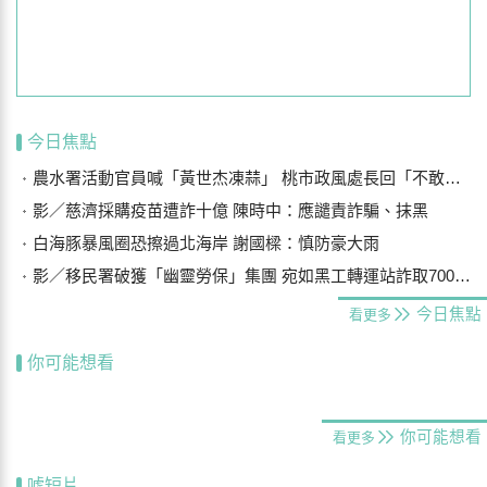
今日焦點
農水署活動官員喊「黃世杰凍蒜」 桃市政風處長回「不敢說有違法」
影／慈濟採購疫苗遭詐十億 陳時中：應譴責詐騙、抹黑
白海豚暴風圈恐擦過北海岸 謝國樑：慎防豪大雨
影／移民署破獲「幽靈勞保」集團 宛如黑工轉運站詐取700萬元
今日焦點
看更多
你可能想看
你可能想看
看更多
噓短片