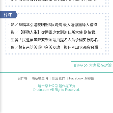
棒球
影／陳鏞基引退哽咽謝3個媽媽 最大遺憾無緣大聯盟
影／【運動人生】從通靈少女到無任所大使 劉柏君女裁判人生國際發光
生變！民進黨基隆安樂區議員提名人黃永翔突被除名 將另提他人
影／蔡其昌訪美重申台美友誼 擔任MLB大都會台灣日開球嘉賓
大家都在討論
看更多
著作權
隱私權聲明
關於我們
Facebook 粉絲團
聯合線上公司 著作權所有
© udn.com All Rights Reserved.