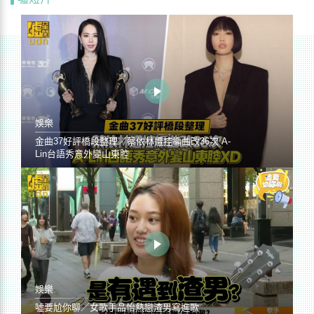
娛樂
金曲37好評橋段整理／蔡依林遭控編曲改36次 A-
Lin台語秀意外變山東腔
娛樂
噓要尬你聊／女歌手品怡熱戀渣男寫進歌