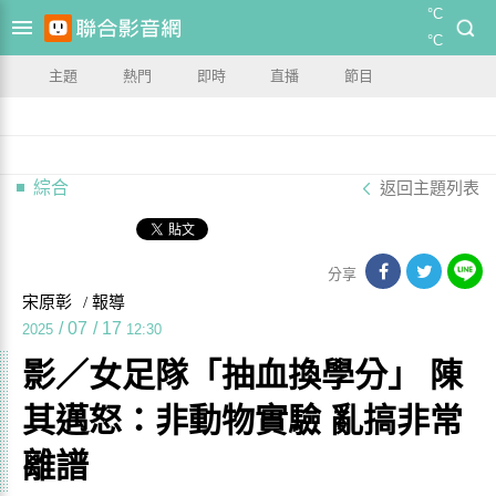
°C
°C
主題
熱門
即時
直播
節目
綜合
返回主題列表
分享
宋原彰
/ 報導
/
07
/
17
2025
12:30
影／女足隊「抽血換學分」 陳
其邁怒：非動物實驗 亂搞非常
離譜