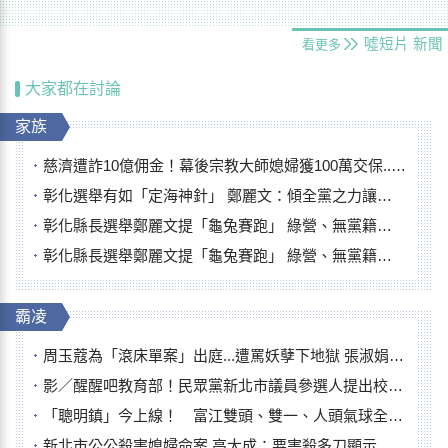
噓短片
新聞
看更多
大家都在討論
家族
慈濟遭詐10億佣金！幕後宗教大師媳婦獲100萬交保...快步奔離不發一語
彰化選舉有如「定海神針」 鄭麗文：傾全黨之力讓彰化贏
彰化縣長選舉鄭麗文提「龜兔賽跑」 綠營、無黨籍忙否認是烏龜
彰化縣長選舉鄭麗文提「龜兔賽跑」 綠營、無黨籍忙否認是烏龜
霸凌
周玉蔻為「滾床單案」出庭...遭罵妖孽下地獄 張淑娟批：舌頭殺人有罪
影／醒醒吧教育部！民眾黨新北市議員參選人提出校園反毒防線升級政見
「聰明鎮」今上線！ 富江雙頭、雙一、人頭氣球全登場
新北市公公殺害媳婦命案 高大成：要害殺多刀顯示怨恨深