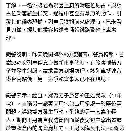
了解，一名73歲老翁疑因上廁所時座位被占，與該
占位乘客發生衝突，過程中甚至有拿刀的動作，引
發其他乘客恐慌，列車長獲報前來處理時，已未看
見刀械，經其他乘客轉述後通報鐵路警察上車處
理。
鐵警說明，昨天晚間6時35分接獲南市警局轉報，台
鐵3247次列車停靠台鐵新市車站時，有旅客攜帶刀
子並發生糾紛，請求警方到場處理，該列車抵達台
鐵台南站後，另一造爭執當事人已不在現場。
鐵警表示，經查，攜帶刀子旅客的王姓民眾（41年
次），自稱另一旅客因用包包占用多處一般座位等
問題，導致雙方發生爭執，爭執的另一人為年輕
人，期間王男為自我防衛因而從後背包中拿出置放
於塑膠盒內的陶瓷廚師刀。王男因違反刑法305條恐