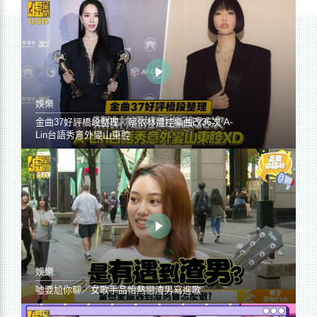
娛樂
金曲37好評橋段整理／蔡依林遭控編曲改36次 A-
Lin台語秀意外變山東腔
娛樂
噓要尬你聊／女歌手品怡熱戀渣男寫進歌