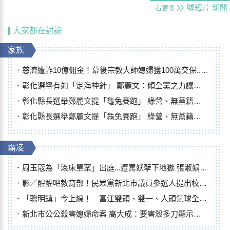
噓短片
新聞
看更多
大家都在討論
家族
慈濟遭詐10億佣金！幕後宗教大師媳婦獲100萬交保...快步奔離不發一語
彰化選舉有如「定海神針」 鄭麗文：傾全黨之力讓彰化贏
彰化縣長選舉鄭麗文提「龜兔賽跑」 綠營、無黨籍忙否認是烏龜
彰化縣長選舉鄭麗文提「龜兔賽跑」 綠營、無黨籍忙否認是烏龜
霸凌
周玉蔻為「滾床單案」出庭...遭罵妖孽下地獄 張淑娟批：舌頭殺人有罪
影／醒醒吧教育部！民眾黨新北市議員參選人提出校園反毒防線升級政見
「聰明鎮」今上線！ 富江雙頭、雙一、人頭氣球全登場
新北市公公殺害媳婦命案 高大成：要害殺多刀顯示怨恨深