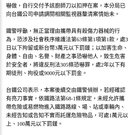
嚇做，自行交付予該廚師刀以扣押在案，本分局已
向台鐵公司申請調閱相關監視器釐清案情始未。
鐵警呼籲，無正當理由攜帶具有殺傷力器械的行
為，恐涉及社會秩序維護法第63條第1項第1款，處3
日以下拘留或新台幣3萬元以下罰鍰；以加害生命、
身體、自由、名譽、財產之事恐嚇他人，致生危害
於安全者，將違反刑法305條恐嚇罪，處2年以下有
期徒刑、拘役或9000元以下罰金。
台鐵公司表示，本案後續交由鐵警偵辦，若經確認
有亮刀事實，依鐵路法第68-1條規定，未經允許攜
帶危險或易燃物進入鐵路路線、場、站或車輛內、
未經告知或告知不實而託運危險物品，可處1萬元以
上、100萬元以下罰鍰。