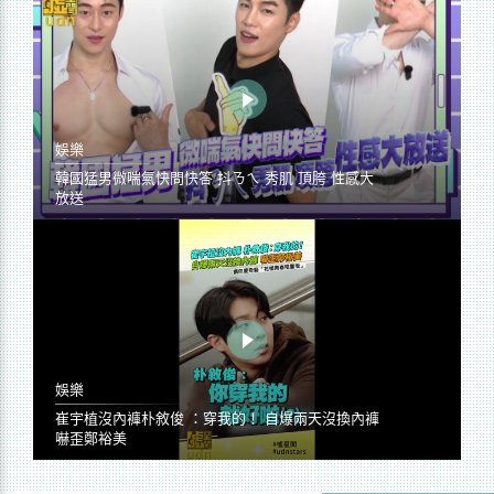
娛樂
韓國猛男微喘氣快問快答 抖ㄋㄟ 秀肌 頂胯 性感大
放送
娛樂
崔宇植沒內褲朴敘俊 ：穿我的！ 自爆兩天沒換內褲
嚇歪鄭裕美