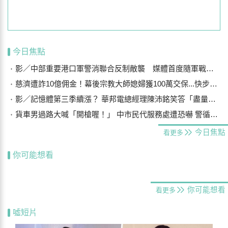
今日焦點
影／中部重要港口軍警消聯合反制敵襲 媒體首度隨軍戰鬥演練
慈濟遭詐10億佣金！幕後宗教大師媳婦獲100萬交保...快步奔離不發一語
影／記憶體第三季續漲？ 華邦電總經理陳沛銘笑答「盡量不要漲太多」
貨車男過路大喊「開槍喔！」 中市民代服務處遭恐嚇 警循線追緝
今日焦點
看更多
你可能想看
你可能想看
看更多
噓短片