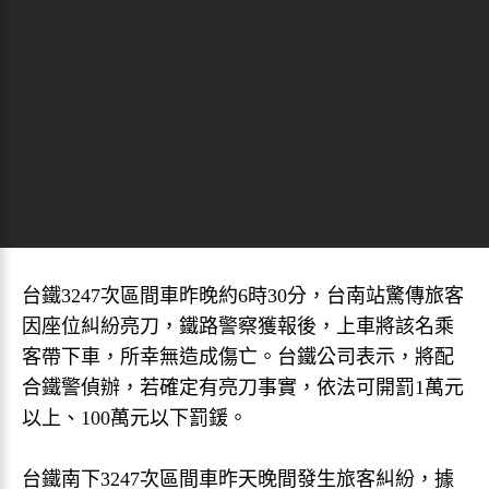
台鐵3247次區間車昨晚約6時30分，台南站驚傳旅客
因座位糾紛亮刀，鐵路警察獲報後，上車將該名乘
客帶下車，所幸無造成傷亡。台鐵公司表示，將配
合鐵警偵辦，若確定有亮刀事實，依法可開罰1萬元
以上、100萬元以下罰鍰。
台鐵南下3247次區間車昨天晚間發生旅客糾紛，據