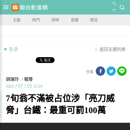
°C
°C
主題
熱門
即時
直播
節目
生活
返回主題列表
分享
胡瑞玲
/ 報導
/
07
/
15
2025
13:24
7旬翁不滿被占位涉「亮刀威
脅」台鐵：最重可罰100萬