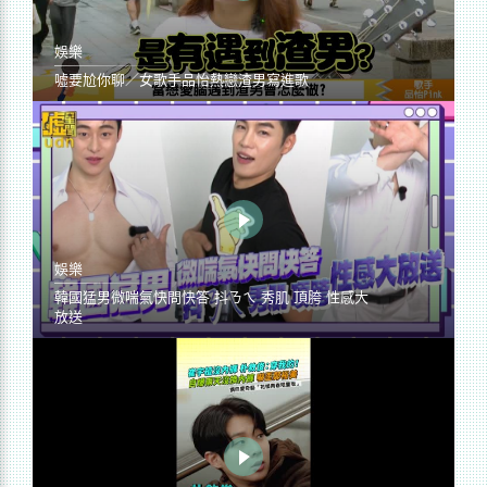
娛樂
噓要尬你聊／女歌手品怡熱戀渣男寫進歌
娛樂
韓國猛男微喘氣快問快答 抖ㄋㄟ 秀肌 頂胯 性感大
放送