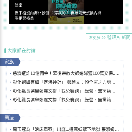
娛樂
崔宇植沒內褲朴敘俊 ：穿我的！ 自爆兩天沒換內褲
嚇歪鄭裕美
噓短片
新聞
看更多
大家都在討論
家族
慈濟遭詐10億佣金！幕後宗教大師媳婦獲100萬交保...快步奔離不發一語
彰化選舉有如「定海神針」 鄭麗文：傾全黨之力讓彰化贏
彰化縣長選舉鄭麗文提「龜兔賽跑」 綠營、無黨籍忙否認是烏龜
彰化縣長選舉鄭麗文提「龜兔賽跑」 綠營、無黨籍忙否認是烏龜
霸凌
周玉蔻為「滾床單案」出庭...遭罵妖孽下地獄 張淑娟批：舌頭殺人有罪