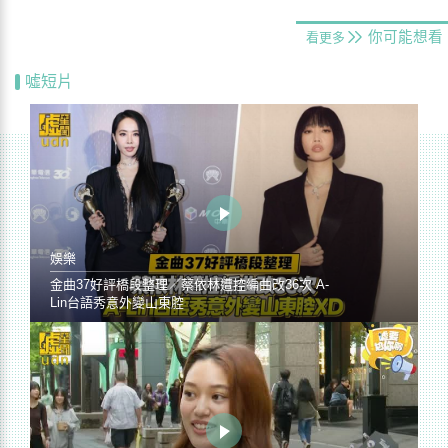
你可能想看
看更多
噓短片
娛樂
金曲37好評橋段整理／蔡依林遭控編曲改36次 A-
Lin台語秀意外變山東腔