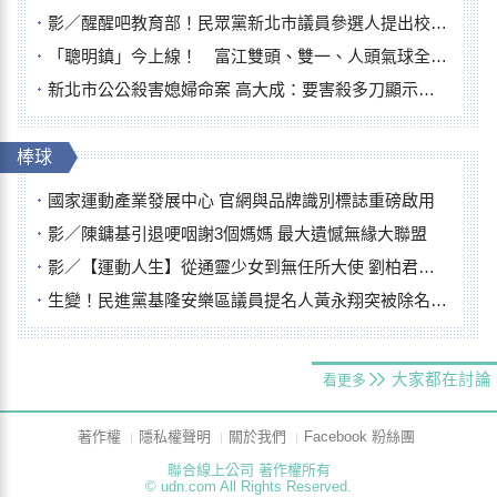
影／醒醒吧教育部！民眾黨新北市議員參選人提出校園反毒防線升級政見
「聰明鎮」今上線！ 富江雙頭、雙一、人頭氣球全登場
新北市公公殺害媳婦命案 高大成：要害殺多刀顯示怨恨深
棒球
國家運動產業發展中心 官網與品牌識別標誌重磅啟用
影／陳鏞基引退哽咽謝3個媽媽 最大遺憾無緣大聯盟
影／【運動人生】從通靈少女到無任所大使 劉柏君女裁判人生國際發光
生變！民進黨基隆安樂區議員提名人黃永翔突被除名 將另提他人
大家都在討論
看更多
著作權
隱私權聲明
關於我們
Facebook 粉絲團
聯合線上公司 著作權所有
© udn.com All Rights Reserved.