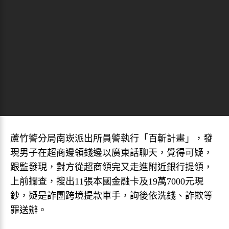
蘆竹警分局南崁派出所員警執行「百斬計畫」，發
現男子在超商邊領錢邊以廣東話聊天，覺得可疑，
跟監發現，對方從超商領完又走進附近銀行提領，
上前攔查，搜出11張本國金融卡及19萬7000元現
鈔，疑是詐團跨境提款車手，詢後依洗錢、詐欺等
罪送辦。