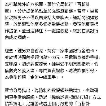
為打擊境外詐欺犯罪，蘆竹分局執行「百斬計
畫」，分析提領熱點並加強巡邏勤務。當時，員警
發現該男子不僅以廣東話大聲聊天，通話間頻頻觀
望，於是跟監他至多個提款機據點，發現他反覆操
作提領，並迅速轉往下一處提款點，終於在某銀行
內成功攔截。
經查，鍾男來自香港，持有11家本國銀行金融卡，
並於短時間內提領19萬7000元，另還隨身攜帶手機2
支聯絡。初步調查發現，鍾男受不明集團指示，假
借觀光名義入境，專門負責提款、清洗詐騙所得，
為典型跨境「金流中繼車手」。
蘆竹分局指出，為防制詐欺提領熱點增加，主動研
判車手活動路線，透過「機動巡邏+熱點布線」方式
精準攔阻，足證警政署上個月啟動的「百斬計