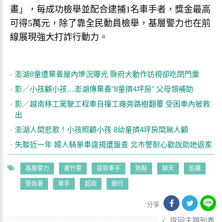
畫」，每成功檢舉並配合逮捕1名車手者，獎金最高
可得5萬元，除了靠全民動員檢舉，基層警力也在前
線展現強大打詐行動力。
澎湖8童遭棄養屋內慘況曝光 縣府大動作訪視卻吃閉門羹
影／小孩顧小孩…澎湖傳棄養"8童擠4坪房" 父母領補助
影／越南移工駕駛工程車自撞工廠旁路樹翻覆 受困車內被救
出
澎湖人間悲歌！小孩照顧小孩 8幼童擠4坪房間無人顧
失聯近一年 婦人騎單車違規遭盤查 北市警耐心勸說助她返家
基層警力
蘆竹警
提款車手
熱點
聊天
巡邏
警政署
車手
超商
銀行
分享
返回主題列表