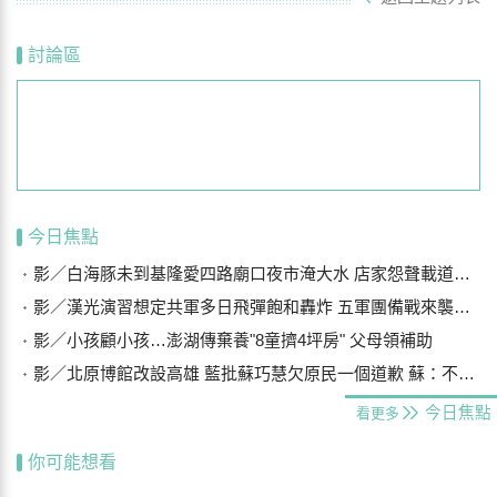
討論區
今日焦點
影／白海豚未到基隆愛四路廟口夜市淹大水 店家怨聲載道…封路排水
影／漢光演習想定共軍多日飛彈飽和轟炸 五軍團備戰來襲船團
影／小孩顧小孩…澎湖傳棄養"8童擠4坪房" 父母領補助
影／北原博館改設高雄 藍批蘇巧慧欠原民一個道歉 蘇：不要扭曲事實
今日焦點
看更多
你可能想看