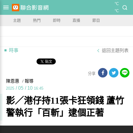
°C
°C
主題
熱門
即時
直播
節目
時事
返回主題列表
分享
陳恩惠
/ 報導
/
05
/
10
2025
16:45
影／港仔持11張卡狂領錢 蘆竹
警執行「百斬」逮個正著