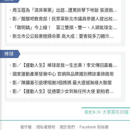
周玉蔻為「滾床單案」出庭...遭罵妖孽下地獄 張淑娟批：舌頭殺人有罪
影／醒醒吧教育部！民眾黨新北市議員參選人提出校園反毒防線升級政見
「聰明鎮」今上線！ 富江雙頭、雙一、人頭氣球全登場
新北市公公殺害媳婦命案 高大成：要害殺多刀顯示怨恨深
棒球
影／【運動人生】棒球是我一生志業！李文傳回嘉義扎根點亮KANO精神
國家運動產業發展中心 官網與品牌識別標誌重磅啟用
影／陳鏞基引退哽咽謝3個媽媽 最大遺憾無緣大聯盟
影／【運動人生】從通靈少女到無任所大使 劉柏君女裁判人生國際發光
大家都在討論
看更多
著作權
隱私權聲明
關於我們
Facebook 粉絲團