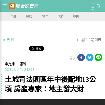
°C
°C
主題
熱門
即時
直播
節目
財經
返回主題列表
分享
李定宇
/ 報導
/
03
/
20
2025
12:37
土城司法園區年中後配地13公
頃 房產專家：地主發大財