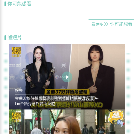
你可能想看
你可能想看
看更多
噓短片
娛樂
金曲37好評橋段整理／蔡依林遭控編曲改36次 A-
Lin台語秀意外變山東腔