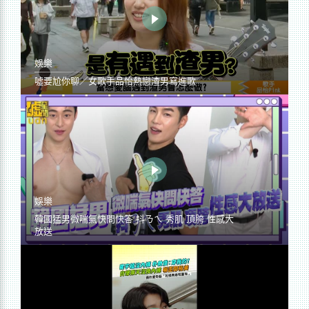
娛樂
噓要尬你聊／女歌手品怡熱戀渣男寫進歌
娛樂
韓國猛男微喘氣快問快答 抖ㄋㄟ 秀肌 頂胯 性感大
放送