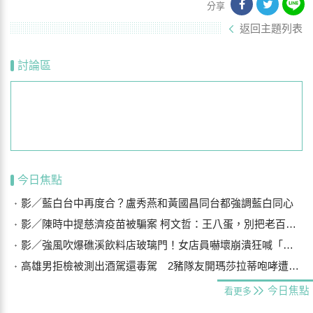
分享
返回主題列表
討論區
今日焦點
影／藍白台中再度合？盧秀燕和黃國昌同台都強調藍白同心
影／陳時中提慈濟疫苗被騙案 柯文哲：王八蛋，別把老百姓當白痴
影／強風吹爆礁溪飲料店玻璃門！女店員嚇壞崩潰狂喊「手機在哪？」
高雄男拒檢被測出酒駕還毒駕 2豬隊友開瑪莎拉蒂咆哮遭警壓制
今日焦點
看更多