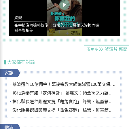
娛樂
崔宇植沒內褲朴敘俊 ：穿我的！ 自爆兩天沒換內褲
嚇歪鄭裕美
噓短片
新聞
看更多
大家都在討論
家族
慈濟遭詐10億佣金！幕後宗教大師媳婦獲100萬交保...快步奔離不發一語
彰化選舉有如「定海神針」 鄭麗文：傾全黨之力讓彰化贏
彰化縣長選舉鄭麗文提「龜兔賽跑」 綠營、無黨籍忙否認是烏龜
彰化縣長選舉鄭麗文提「龜兔賽跑」 綠營、無黨籍忙否認是烏龜
霸凌