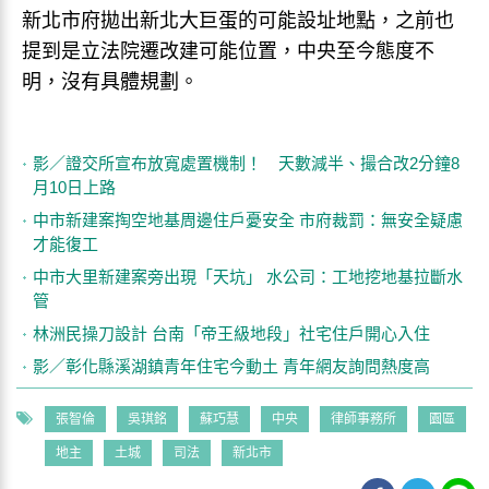
新北市府拋出新北大巨蛋的可能設址地點，之前也
提到是立法院遷改建可能位置，中央至今態度不
明，沒有具體規劃。
影／證交所宣布放寬處置機制！ 天數減半、撮合改2分鐘8
月10日上路
中市新建案掏空地基周邊住戶憂安全 市府裁罰：無安全疑慮
才能復工
中市大里新建案旁出現「天坑」 水公司：工地挖地基拉斷水
管
林洲民操刀設計 台南「帝王級地段」社宅住戶開心入住
影／彰化縣溪湖鎮青年住宅今動土 青年網友詢問熱度高
張智倫
吳琪銘
蘇巧慧
中央
律師事務所
園區
地主
土城
司法
新北市