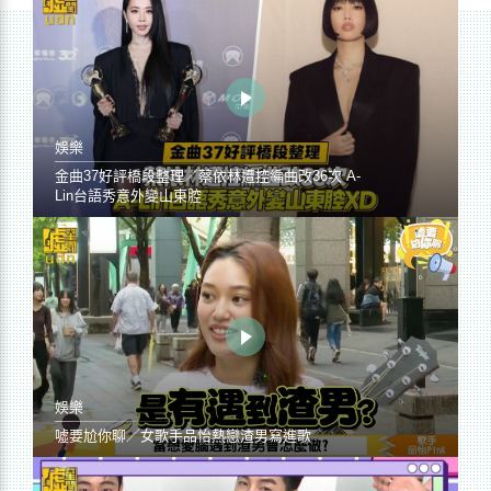
娛樂
金曲37好評橋段整理／蔡依林遭控編曲改36次 A-
Lin台語秀意外變山東腔
娛樂
噓要尬你聊／女歌手品怡熱戀渣男寫進歌