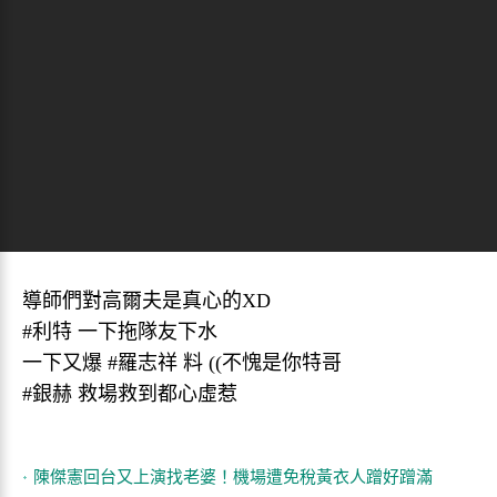
導師們對高爾夫是真心的XD
#利特 一下拖隊友下水
一下又爆 #羅志祥 料 ((不愧是你特哥
#銀赫 救場救到都心虛惹
陳傑憲回台又上演找老婆！機場遭免稅黃衣人蹭好蹭滿