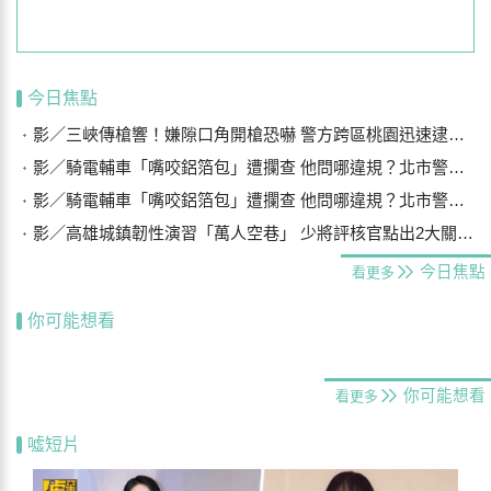
今日焦點
影／三峽傳槍響！嫌隙口角開槍恐嚇 警方跨區桃園迅速逮獲4嫌送辦
影／騎電輔車「嘴咬鋁箔包」遭攔查 他問哪違規？北市警：柔性勸導
影／騎電輔車「嘴咬鋁箔包」遭攔查 他問哪違規？北市警：柔性勸導
影／高雄城鎮韌性演習「萬人空巷」 少將評核官點出2大關鍵待建置
今日焦點
看更多
你可能想看
你可能想看
看更多
噓短片