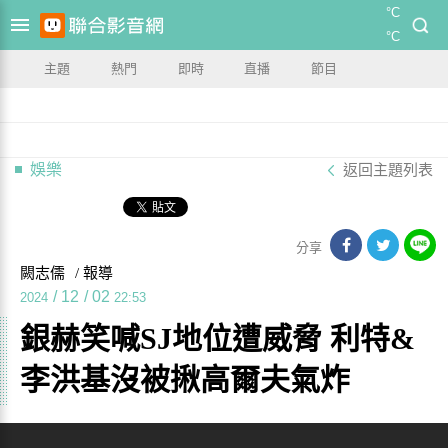
°C
°C
主題
熱門
即時
直播
節目
娛樂
返回主題列表
分享
闕志儒
/ 報導
/
12
/
02
2024
22:53
銀赫笑喊SJ地位遭威脅 利特&
李洪基沒被揪高爾夫氣炸