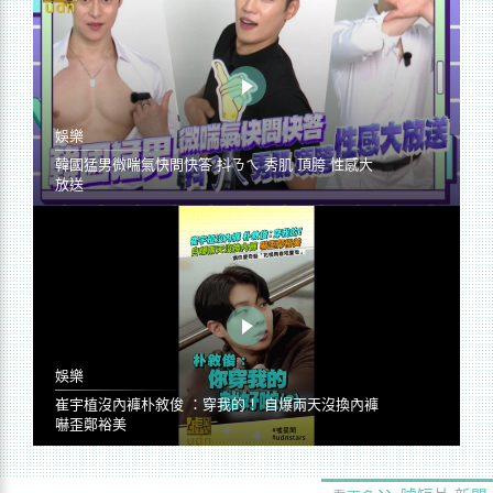
娛樂
韓國猛男微喘氣快問快答 抖ㄋㄟ 秀肌 頂胯 性感大
放送
娛樂
崔宇植沒內褲朴敘俊 ：穿我的！ 自爆兩天沒換內褲
嚇歪鄭裕美