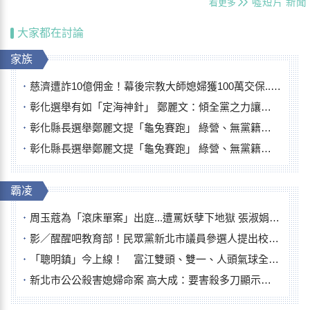
噓短片
新聞
看更多
大家都在討論
家族
慈濟遭詐10億佣金！幕後宗教大師媳婦獲100萬交保...快步奔離不發一語
彰化選舉有如「定海神針」 鄭麗文：傾全黨之力讓彰化贏
彰化縣長選舉鄭麗文提「龜兔賽跑」 綠營、無黨籍忙否認是烏龜
彰化縣長選舉鄭麗文提「龜兔賽跑」 綠營、無黨籍忙否認是烏龜
霸凌
周玉蔻為「滾床單案」出庭...遭罵妖孽下地獄 張淑娟批：舌頭殺人有罪
影／醒醒吧教育部！民眾黨新北市議員參選人提出校園反毒防線升級政見
「聰明鎮」今上線！ 富江雙頭、雙一、人頭氣球全登場
新北市公公殺害媳婦命案 高大成：要害殺多刀顯示怨恨深