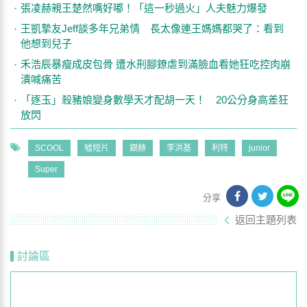
張凌赫親王楚然嘴好嘟！「這一秒過火」人夫魅力爆發
王凱摯友Jeff談多年兄弟情 長太像連王媽媽都哭了：看到
他想到兒子
禾浩辰暴瘦成皮包骨 遭水刑腳鐐虐到滿臉血看她狂吃控肉崩
潰喊痛苦
「逐玉」殺豬娘變身數學天才配胡一天！ 20公分身高差狂
放閃
SCOOL
噓短片
銀赫
李洪基
利特
junior
Super
分享
返回主題列表
討論區