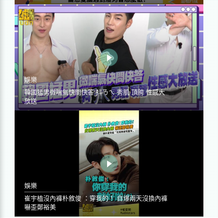
娛樂
韓國猛男微喘氣快問快答 抖ㄋㄟ 秀肌 頂胯 性感大
放送
娛樂
崔宇植沒內褲朴敘俊 ：穿我的！ 自爆兩天沒換內褲
嚇歪鄭裕美