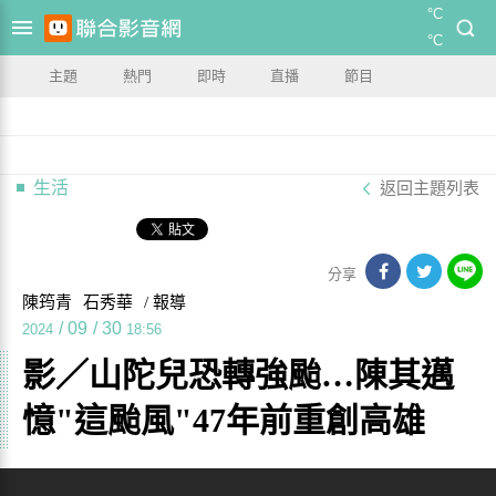
°C
°C
主題
熱門
即時
直播
節目
生活
返回主題列表
分享
陳筠青
石秀華
/ 報導
/
09
/
30
2024
18:56
影／山陀兒恐轉強颱…陳其邁
憶"這颱風"47年前重創高雄