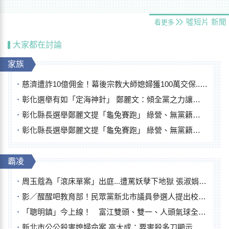
噓短片
新聞
看更多
大家都在討論
家族
慈濟遭詐10億佣金！幕後宗教大師媳婦獲100萬交保...快步奔離不發一語
彰化選舉有如「定海神針」 鄭麗文：傾全黨之力讓彰化贏
彰化縣長選舉鄭麗文提「龜兔賽跑」 綠營、無黨籍忙否認是烏龜
彰化縣長選舉鄭麗文提「龜兔賽跑」 綠營、無黨籍忙否認是烏龜
霸凌
周玉蔻為「滾床單案」出庭...遭罵妖孽下地獄 張淑娟批：舌頭殺人有罪
影／醒醒吧教育部！民眾黨新北市議員參選人提出校園反毒防線升級政見
「聰明鎮」今上線！ 富江雙頭、雙一、人頭氣球全登場
新北市公公殺害媳婦命案 高大成：要害殺多刀顯示怨恨深