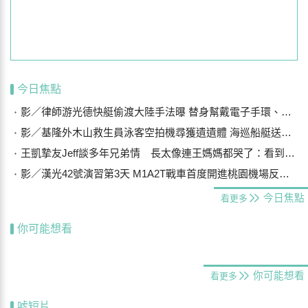
今日焦點
影／律師游光德快艇偷渡大陸手法曝 替身幫戴電子手環、海陸設7斷點
影／基隆外木山救生員泳客空拍機尋獲遺遺體 海巡船艇送上岸
王凱摯友Jeff談多年兄弟情 長太像連王媽媽都哭了：看到他想到兒子
影／漢光42號演習第3天 M1A2T戰車首度開進桃園機場反機降
今日焦點
看更多
你可能想看
你可能想看
看更多
噓短片