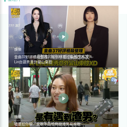
娛樂
金曲37好評橋段整理／蔡依林遭控編曲改36次 A-
Lin台語秀意外變山東腔
娛樂
噓要尬你聊／女歌手品怡熱戀渣男寫進歌