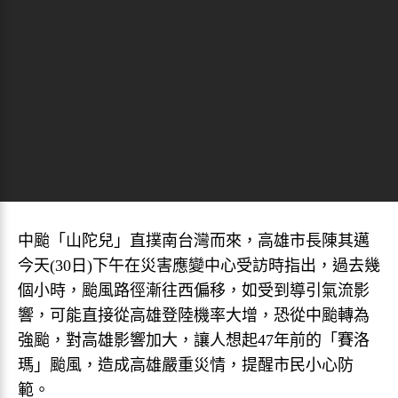
中颱「山陀兒」直撲南台灣而來，高雄市長陳其邁
今天(30日)下午在災害應變中心受訪時指出，過去幾
個小時，颱風路徑漸往西偏移，如受到導引氣流影
響，可能直接從高雄登陸機率大增，恐從中颱轉為
強颱，對高雄影響加大，讓人想起47年前的「賽洛
瑪」颱風，造成高雄嚴重災情，提醒市民小心防
範。