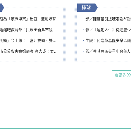
棒球
「滾床單案」出庭...遭罵妖孽下地獄 張淑娟批：舌頭殺人有罪
影／陳鏞基引退哽咽謝3個媽媽 最大
吧教育部！民眾黨新北市議員參選人提出校園反毒防線升級政見
影／【運動人生】從通靈少女到無任所大使 劉柏君女
鎮」今上線！ 富江雙頭、雙一、人頭氣球全登場
生變！民進黨基隆安樂區議員提名人黃永翔突被
公公殺害媳婦命案 高大成：要害殺多刀顯示怨恨深
影／蔡其昌訪美重申台美友誼 擔任MLB大
看更多