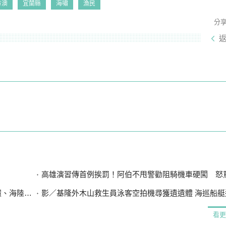
方澳
宜蘭縣
海嘯
漁民
分
高雄演習傳首例挨罰！阿伯不甩警勸阻騎機車硬闖 怒罵「騙肖
設7斷點
影／基隆外木山救生員泳客空拍機尋獲遺遺體 海巡船艇
看更