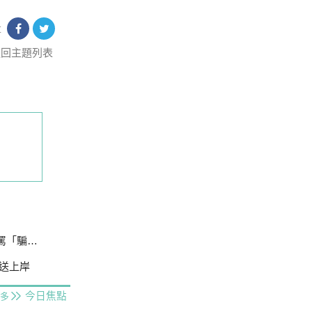
享
返回主題列表
ㄟ」慘了
送上岸
今日焦點
多