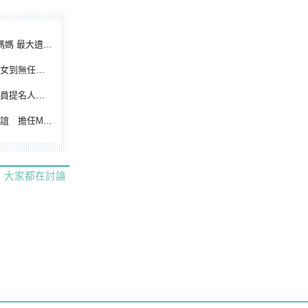
遺憾無緣大聯盟
裁判人生國際發光
除名 將另提他人
都會台灣日開球嘉賓
大家都在討論