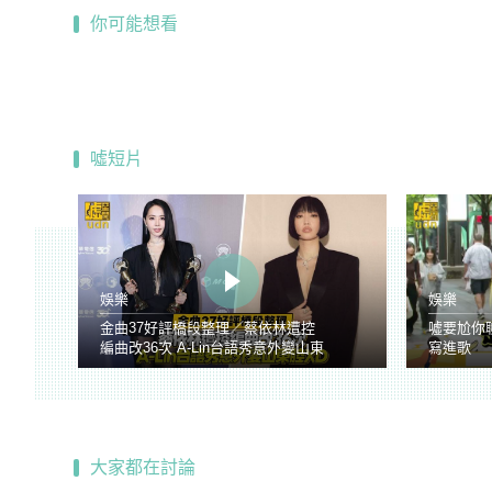
你可能想看
噓短片
娛樂
娛樂
金曲37好評橋段整理／蔡依林遭控
噓要尬你
編曲改36次 A-Lin台語秀意外變山東
寫進歌
腔
大家都在討論