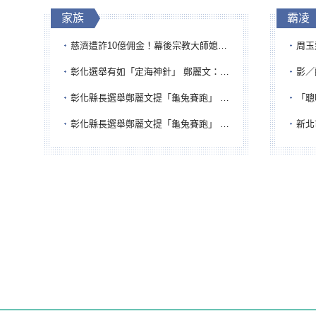
家族
霸凌
慈濟遭詐10億佣金！幕後宗教大師媳婦獲100萬交保...快步奔離不發一語
周玉蔻為
彰化選舉有如「定海神針」 鄭麗文：傾全黨之力讓彰化贏
影／醒醒
彰化縣長選舉鄭麗文提「龜兔賽跑」 綠營、無黨籍忙否認是烏龜
「聰明
彰化縣長選舉鄭麗文提「龜兔賽跑」 綠營、無黨籍忙否認是烏龜
新北市