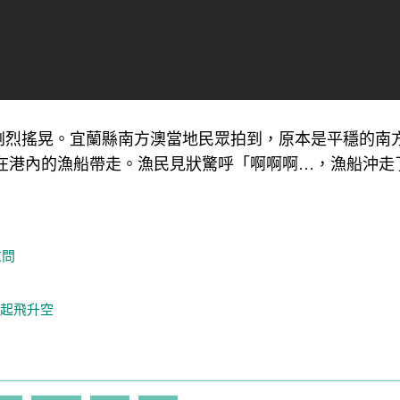
全台劇烈搖晃。宜蘭縣南方澳當地民眾拍到，原本是平穩的南
在港內的漁船帶走。漁民見狀驚呼「啊啊啊…，漁船沖走
慰問
急起飛升空