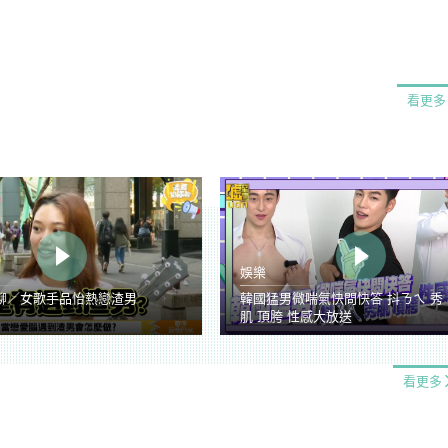
看更多
娛樂
聊／女歌手品怡熱戀渣男
韓國猛男微喘氣快問快答 抖ㄋㄟ 秀
肌 頂胯 性感大放送
看更多