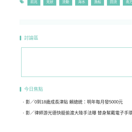
前兆
見狀
流動
海水
漁船
回流
南
討論區
今日焦點
影／0到18歲成長津貼 賴總統：明年每月發5000元
影／律師游光德快艇偷渡大陸手法曝 替身幫戴電子手環、海陸