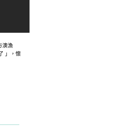
方澳漁
了 」，懷