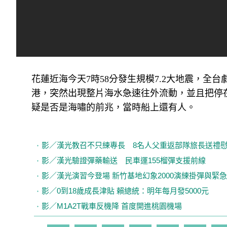
花蓮近海今天7時58分發生規模7.2大地震，
港，突然出現整片海水急速往外流動，並且把停
疑是否是海嘯的前兆，當時船上還有人。
影／漢光教召不只練專長 8名人父重返部隊旅長送禮
影／漢光驗證彈藥輸送 民車運155榴彈支援前線
影／漢光演習今登場 新竹基地幻象2000演練掛彈與緊
影／0到18歲成長津貼 賴總統：明年每月發5000元
影／M1A2T戰車反機降 首度開進桃園機場