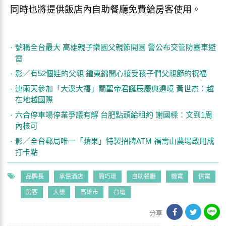
同時也將提供飯店內自助餐廳免費給房客使用。
號稱全台最大 高雄親子樂園父親節開園 警公布交管防塞車避
雷
影／有52個娃的父親 鍾東錦開心接受孩子們父親節的祝福
連兩天參加「大溪大禧」關聖帝君誕辰慶典遶境 黃世杰：越
在地越國際
六合停車場停業爭議有解 台肥點頭給租約 謝國樑：文到1周
內核可
影／全台郵局唯一「蘋果」特製招牌ATM 福壽山農場啟用成
打卡點
品牌長
承億酒店
簡巧珊
自助餐廳
機電
供電
房客
大樓
高雄市
台電
分享