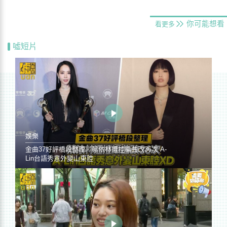
你可能想看
看更多
噓短片
娛樂
金曲37好評橋段整理／蔡依林遭控編曲改36次 A-
Lin台語秀意外變山東腔