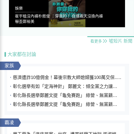
娛樂
崔宇植沒內褲朴敘俊 ：穿我的！ 自爆兩天沒換內褲
嚇歪鄭裕美
噓短片
新聞
看更多
大家都在討論
家族
慈濟遭詐10億佣金！幕後宗教大師媳婦獲100萬交保...快步奔離不發一語
彰化選舉有如「定海神針」 鄭麗文：傾全黨之力讓彰化贏
彰化縣長選舉鄭麗文提「龜兔賽跑」 綠營、無黨籍忙否認是烏龜
彰化縣長選舉鄭麗文提「龜兔賽跑」 綠營、無黨籍忙否認是烏龜
霸凌