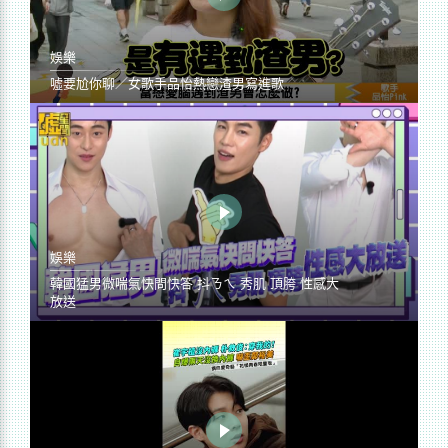
娛樂
噓要尬你聊／女歌手品怡熱戀渣男寫進歌
娛樂
韓國猛男微喘氣快問快答 抖ㄋㄟ 秀肌 頂胯 性感大
放送