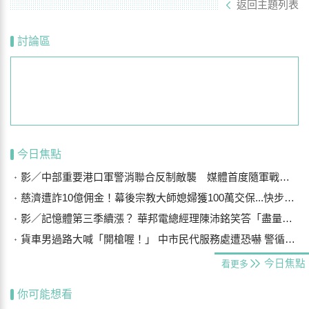
返回主題列表
討論區
今日焦點
影／中部重要港口軍警消聯合反制敵襲 媒體首度隨軍戰鬥演練
慈濟遭詐10億佣金！幕後宗教大師媳婦獲100萬交保...快步奔離不發一語
影／記憶體第三季續漲？ 華邦電總經理陳沛銘笑答「盡量不要漲太多」
貨車男過路大喊「開槍喔！」 中市民代服務處遭恐嚇 警循線追緝
今日焦點
看更多
你可能想看