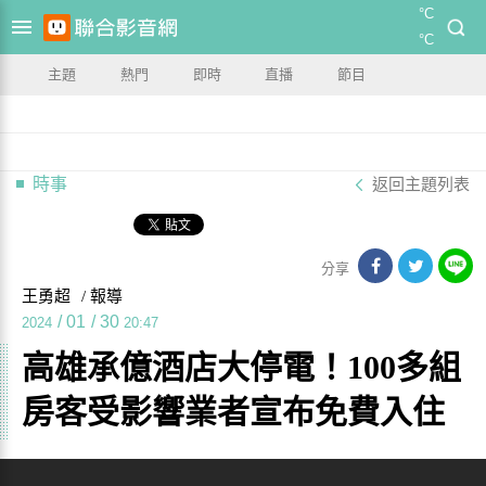
°C
°C
主題
熱門
即時
直播
節目
時事
返回主題列表
分享
王勇超
/ 報導
/
01
/
30
2024
20:47
高雄承億酒店大停電！100多組
房客受影響業者宣布免費入住