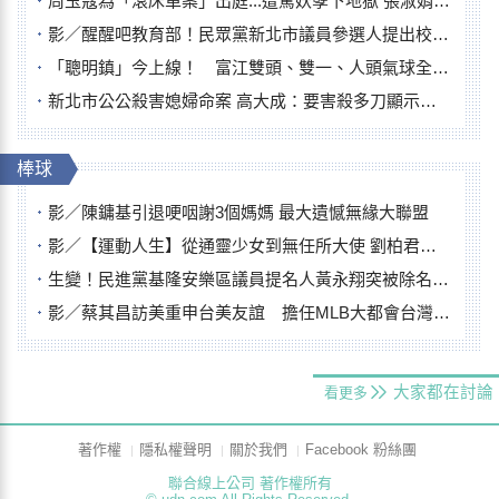
周玉蔻為「滾床單案」出庭...遭罵妖孽下地獄 張淑娟批：舌頭殺人有罪
影／醒醒吧教育部！民眾黨新北市議員參選人提出校園反毒防線升級政見
「聰明鎮」今上線！ 富江雙頭、雙一、人頭氣球全登場
新北市公公殺害媳婦命案 高大成：要害殺多刀顯示怨恨深
棒球
影／陳鏞基引退哽咽謝3個媽媽 最大遺憾無緣大聯盟
影／【運動人生】從通靈少女到無任所大使 劉柏君女裁判人生國際發光
生變！民進黨基隆安樂區議員提名人黃永翔突被除名 將另提他人
影／蔡其昌訪美重申台美友誼 擔任MLB大都會台灣日開球嘉賓
大家都在討論
看更多
著作權
隱私權聲明
關於我們
Facebook 粉絲團
聯合線上公司 著作權所有