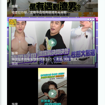
娛樂
噓要尬你聊／女歌手品怡熱戀渣男寫進歌
娛樂
韓國猛男微喘氣快問快答 抖ㄋㄟ 秀肌 頂胯 性感大
放送
娛樂