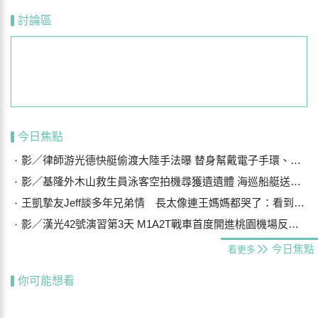
討論區
今日焦點
影／律師游光德快艇偷渡大陸手法曝 替身幫戴電子手環、海陸設7斷點
影／基隆外木山救生員泳客空拍機尋獲遺遺體 海巡船艇送上岸
王凱摯友Jeff談多年兄弟情 長太像連王媽媽都哭了：看到他想到兒子
影／漢光42號演習第3天 M1A2T戰車首度開進桃園機場反機降
今日焦點
看更多
你可能想看