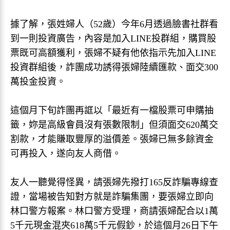
據了解，張姓婦人（52歲）今年6月透過臉書社群看
到一則投資廣告，內容是加入LINE投群組，購買股
票既可高額獲利，張婦不疑有他依指示先加入LINE
投資群組後，詐團成功誘得張婦陸續匯款、面交300
萬投金投資。
這個月下旬詐團再誆以「最近有一檔股票可申購抽
籤，妳是高級會員沒有張數限制」但須面交620萬交
割款，才能賺取豐厚的溢價差。張婦已無多餘資金
可再投入，遂向友人商借。
友人一聽覺得怪異，請張婦先撥打165反詐騙專線查
證，當場被告知對方就是詐騙集團，要張婦立即向
林口警方報案。林口警方受理，商請張婦配合以1萬
5千元現金混夾618萬5千元假鈔，於這個月26日下午