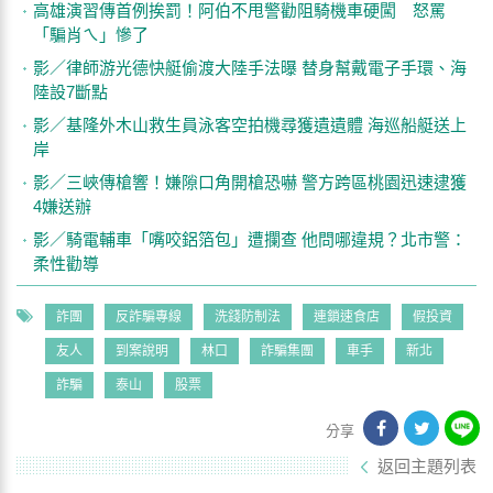
高雄演習傳首例挨罰！阿伯不甩警勸阻騎機車硬闖 怒罵
「騙肖ㄟ」慘了
影／律師游光德快艇偷渡大陸手法曝 替身幫戴電子手環、海
陸設7斷點
影／基隆外木山救生員泳客空拍機尋獲遺遺體 海巡船艇送上
岸
影／三峽傳槍響！嫌隙口角開槍恐嚇 警方跨區桃園迅速逮獲
4嫌送辦
影／騎電輔車「嘴咬鋁箔包」遭攔查 他問哪違規？北市警：
柔性勸導
詐團
反詐騙專線
洗錢防制法
連鎖速食店
假投資
友人
到案說明
林口
詐騙集團
車手
新北
詐騙
泰山
股票
分享
返回主題列表