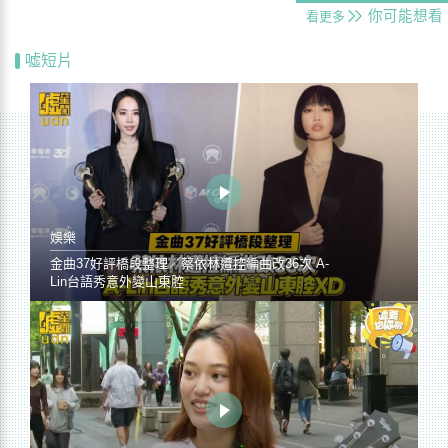
你可能想看
看更多
噓短片
娛樂
金曲37好評橋段整理／蔡依林遭控編曲改36次 A-
Lin台語秀意外變山東腔