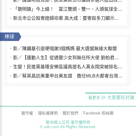
「聰明鎮」今上線！ 富江雙頭、雙一、人頭氣球全登場
新北市公公殺害媳婦命案 高大成：要害殺多刀顯示怨恨深
棒球
影／陳鏞基引退哽咽謝3個媽媽 最大遺憾無緣大聯盟
影／【運動人生】從通靈少女到無任所大使 劉柏君女裁判人生國際發光
生變！民進黨基隆安樂區議員提名人黃永翔突被除名 將另提他人
影／蔡其昌訪美重申台美友誼 擔任MLB大都會台灣日開球嘉賓
大家都在討論
看更多
著作權
隱私權聲明
關於我們
Facebook 粉絲團
聯合線上公司 著作權所有
© udn.com All Rights Reserved.