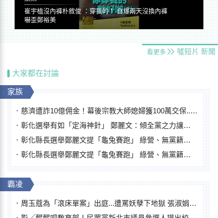
崔宇植沒內褲朴敘俊 ：穿我的！ 自爆兩天沒換內褲
嚇歪鄭裕美
噓短片
新聞
看更多
大家都在討論
家族
慈濟遭詐10億佣金！幕後宗教大師媳婦獲100萬交保...快步奔離不發一語
彰化選舉有如「定海神針」 鄭麗文：傾全黨之力讓彰化贏
彰化縣長選舉鄭麗文提「龜兔賽跑」 綠營、無黨籍忙否認是烏龜
彰化縣長選舉鄭麗文提「龜兔賽跑」 綠營、無黨籍忙否認是烏龜
霸凌
周玉蔻為「滾床單案」出庭...遭罵妖孽下地獄 張淑娟批：舌頭殺人有罪
影／醒醒吧教育部！民眾黨新北市議員參選人提出校園反毒防線升級政見