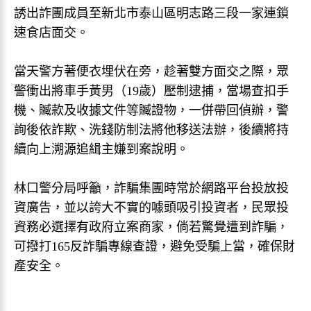
誘出詐團成員至新北市泰山區明志路三段一家連鎖
速食店面交。
當天警方著便衣埋伏在旁，趁著雙方面交之際，眾
警衝出將車手黃男（19歲）壓制逮捕，當場查扣手
機、贓款及收據文件等贓證物，一併帶回偵辦，警
詢後依詐欺、洗錢防制法將他移送法辦，後續將持
續向上溯源追緝主嫌到案說明。
林口警分局呼籲，詐騙集團時常於網路平台投放投
資廣告，並以誇大不實的噱頭吸引投資者，民眾投
資務必選擇有政府立案商家，倘若驚覺遭到詐騙，
可撥打165反詐騙專線查證，避免受騙上當，確保財
產安全。