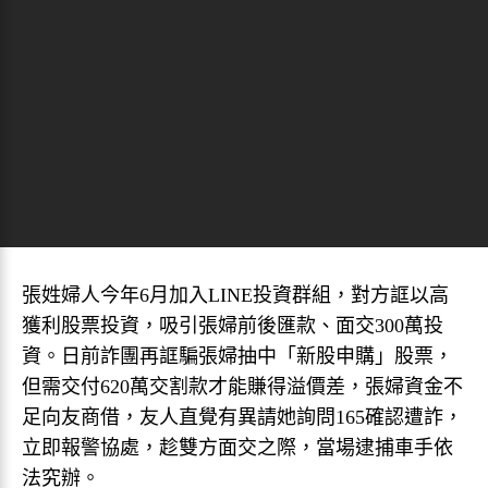
張姓婦人今年6月加入LINE投資群組，對方誆以高
獲利股票投資，吸引張婦前後匯款、面交300萬投
資。日前詐團再誆騙張婦抽中「新股申購」股票，
但需交付620萬交割款才能賺得溢價差，張婦資金不
足向友商借，友人直覺有異請她詢問165確認遭詐，
立即報警協處，趁雙方面交之際，當場逮捕車手依
法究辦。