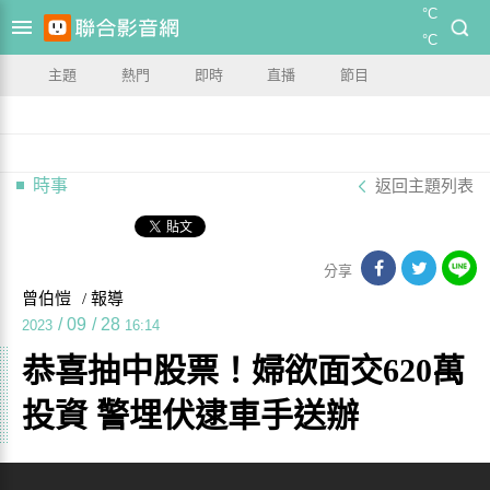
°C
°C
主題
熱門
即時
直播
節目
時事
返回主題列表
分享
曾伯愷
/ 報導
/
09
/
28
2023
16:14
恭喜抽中股票！婦欲面交620萬
投資 警埋伏逮車手送辦