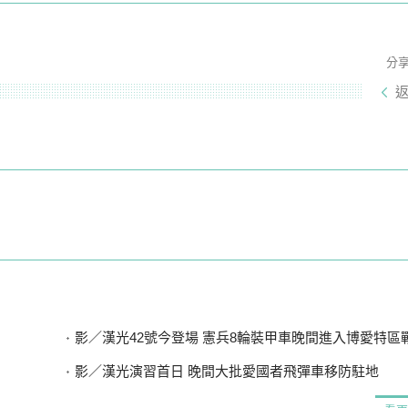
分
影／漢光42號今登場 憲兵8輪裝甲車晚間進入博愛特區
影／漢光演習首日 晚間大批愛國者飛彈車移防駐地