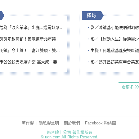
棒球
「滾床單案」出庭...遭罵妖孽下地獄 張淑娟批：舌頭殺人有罪
影／陳鏞基引退哽咽謝3個媽媽 最大
吧教育部！民眾黨新北市議員參選人提出校園反毒防線升級政見
影／【運動人生】從通靈少女到無任所大使 劉柏君女
鎮」今上線！ 富江雙頭、雙一、人頭氣球全登場
生變！民進黨基隆安樂區議員提名人黃永翔突被
公公殺害媳婦命案 高大成：要害殺多刀顯示怨恨深
影／蔡其昌訪美重申台美友誼 擔任MLB大
看更多
著作權
隱私權聲明
關於我們
Facebook 粉絲團
聯合線上公司 著作權所有
© udn.com All Rights Reserved.