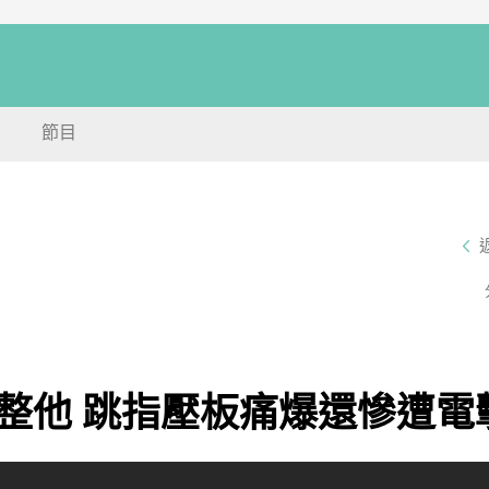
節目
整他 跳指壓板痛爆還慘遭電