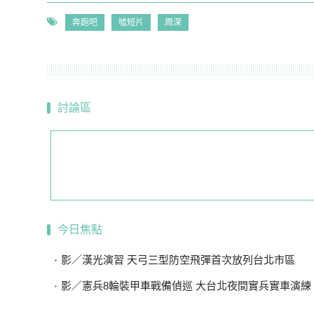
奔跑吧
噓短片
周深
討論區
今日焦點
影／漢光演習 天弓三型防空飛彈首次放列台北市區
影／憲兵8輪裝甲車戰備偵巡 大台北夜間實兵實車演練