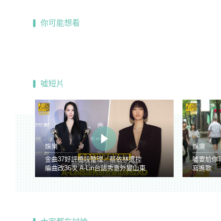
你可能想看
噓短片
娛樂
娛樂
金曲37好評橋段整理／蔡依林遭控
噓要尬你
編曲改36次 A-Lin台語秀意外變山東
寫進歌
腔