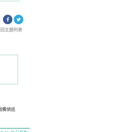
享
返回主題列表
戰備偵巡