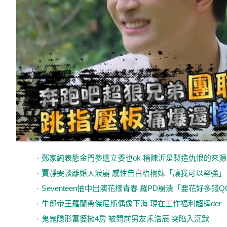
鄭家純表態金門參選立委也ok 稱陳沂是製造仇恨的來源
賈靜雯談離婚大淚崩 感性告白梧桐妹「讓我可以堅強」
Seventeen抽中出演花樣青春 羅PD崩潰「要花好多錢Q
牛郎帝王羅蘭帶傑尼斯偶像下海 現在工作福利超棒der
鬼鬼隱形富婆擁4房 被問前男友禾浩辰 突陷入沉默