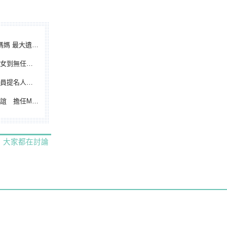
遺憾無緣大聯盟
裁判人生國際發光
除名 將另提他人
都會台灣日開球嘉賓
大家都在討論