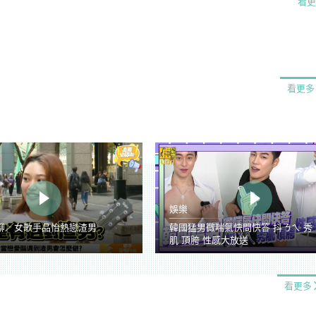
看更
看更多
娛樂
聊／女歌手品怡熱戀渣男
韓國猛男微喘氣快問快答 抖ㄋㄟ 秀
肌 頂胯 性感大放送
看更多