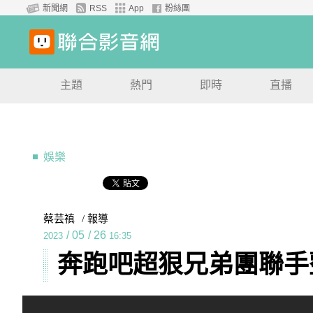
新聞網
RSS
App
粉絲團
主題
熱門
即時
直播
娛樂
蔡芸禛
/ 報導
/
05
/
26
2023
16:35
奔跑吧超狠兄弟團聯手