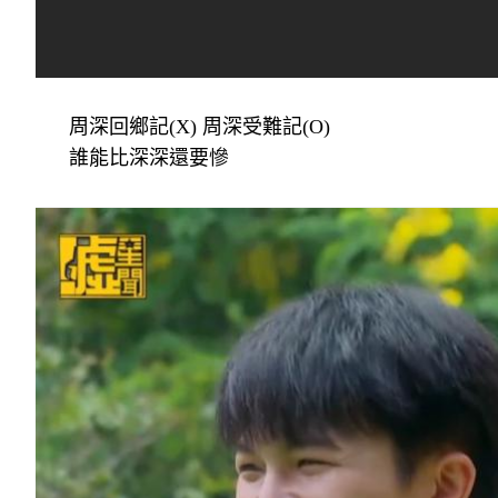
周深回鄉記(X) 周深受難記(O)
誰能比深深還要慘