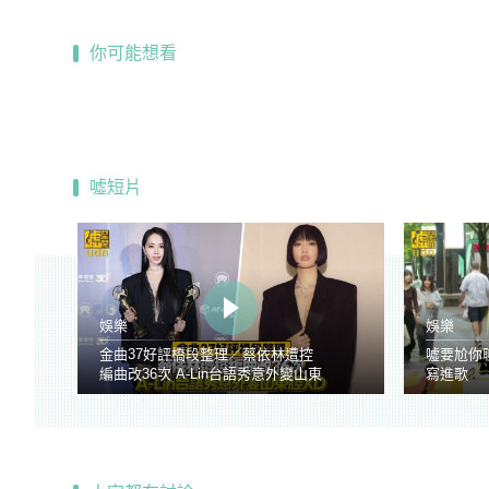
你可能想看
噓短片
娛樂
娛樂
金曲37好評橋段整理／蔡依林遭控
噓要尬你
編曲改36次 A-Lin台語秀意外變山東
寫進歌
腔