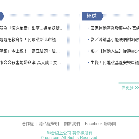
棒球
「滾床單案」出庭...遭罵妖孽下地獄 張淑娟批：舌頭殺人有罪
國家運動產業發展中心 官網與品牌識
吧教育部！民眾黨新北市議員參選人提出校園反毒防線升級政見
影／陳鏞基引退哽咽謝3個媽媽 最大
鎮」今上線！ 富江雙頭、雙一、人頭氣球全登場
影／【運動人生】從通靈少女到無任所大使 劉柏君女
公公殺害媳婦命案 高大成：要害殺多刀顯示怨恨深
生變！民進黨基隆安樂區議員提名人黃永翔突被
看更多
著作權
隱私權聲明
關於我們
Facebook 粉絲團
聯合線上公司 著作權所有
© udn.com All Rights Reserved.