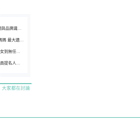
別標誌重磅啟用
遺憾無緣大聯盟
裁判人生國際發光
除名 將另提他人
大家都在討論