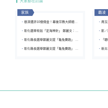
大家都在討論
家族
霸凌
慈濟遭詐10億佣金！幕後宗教大師媳婦獲100萬交保...快步奔離不發一語
周玉蔻為
彰化選舉有如「定海神針」 鄭麗文：傾全黨之力讓彰化贏
影／醒醒
彰化縣長選舉鄭麗文提「龜兔賽跑」 綠營、無黨籍忙否認是烏龜
「聰明
彰化縣長選舉鄭麗文提「龜兔賽跑」 綠營、無黨籍忙否認是烏龜
新北市