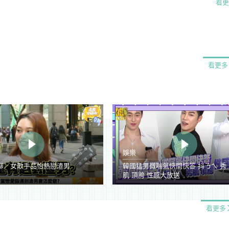
看更
看更多
娛樂
聊／女歌手品怡熱戀渣男
韓國猛男微喘氣快問快答 抖ㄋㄟ 秀
肌 頂胯 性感大放送
看更多