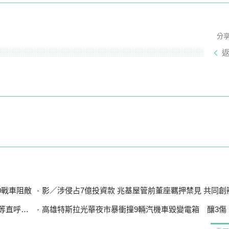
分
0戰車阻敵
影／涉侵占7億投資款 兆基屋管前董座羈押禁見 共同創辦人20
直呼可惜
高雄特斯拉光華夜市暴衝撞9輛汽機車毀變電箱 釀3傷、600