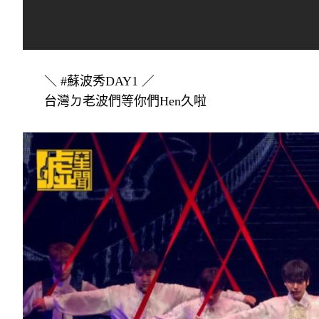
＼ #蘇波秀DAY1 ／
台灣ㄉ老波們等你們Hen久啦