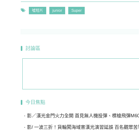
噓短片
junior
Super
討論區
今日焦點
影／漢光金門火力全開 首見無人機投彈、標槍飛彈M6
影/ 一波三折！貨輪闖海域害漢光演習延誤 百名觀眾苦等