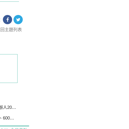
享
返回主題列表
0萬交保
戶停電