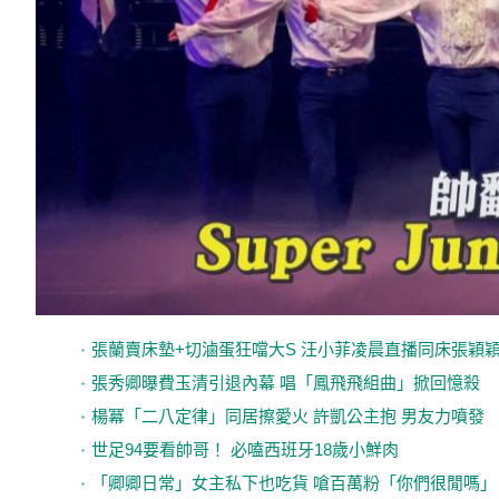
張蘭賣床墊+切滷蛋狂噹大S 汪小菲凌晨直播同床張穎
張秀卿曝費玉清引退內幕 唱「鳳飛飛組曲」掀回憶殺
楊冪「二八定律」同居擦愛火 許凱公主抱 男友力噴發
世足94要看帥哥！ 必嗑西班牙18歲小鮮肉
「卿卿日常」女主私下也吃貨 嗆百萬粉「你們很閒嗎」