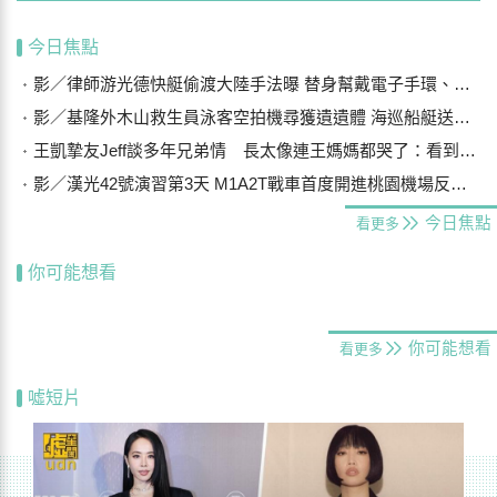
今日焦點
影／律師游光德快艇偷渡大陸手法曝 替身幫戴電子手環、海陸設7斷點
影／基隆外木山救生員泳客空拍機尋獲遺遺體 海巡船艇送上岸
王凱摯友Jeff談多年兄弟情 長太像連王媽媽都哭了：看到他想到兒子
影／漢光42號演習第3天 M1A2T戰車首度開進桃園機場反機降
今日焦點
看更多
你可能想看
你可能想看
看更多
噓短片