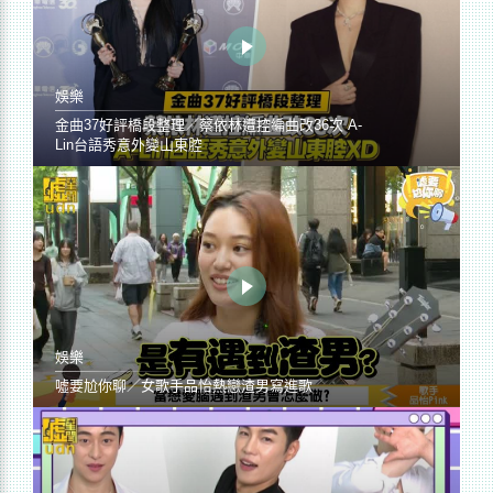
娛樂
金曲37好評橋段整理／蔡依林遭控編曲改36次 A-
Lin台語秀意外變山東腔
娛樂
噓要尬你聊／女歌手品怡熱戀渣男寫進歌