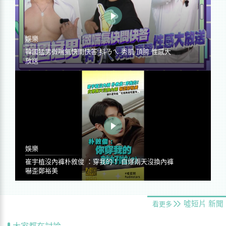
娛樂
韓國猛男微喘氣快問快答 抖ㄋㄟ 秀肌 頂胯 性感大
放送
娛樂
崔宇植沒內褲朴敘俊 ：穿我的！ 自爆兩天沒換內褲
嚇歪鄭裕美
噓短片
新聞
看更多