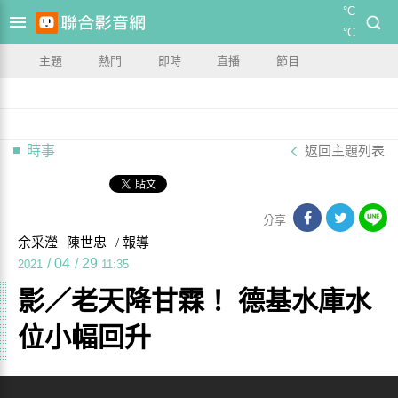
°C
°C
主題
熱門
即時
直播
節目
時事
返回主題列表
分享
余采瀅
陳世忠
/ 報導
/
04
/
29
2021
11:35
影／老天降甘霖！ 德基水庫水
位小幅回升