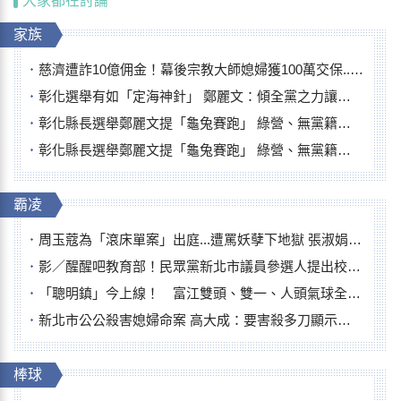
大家都在討論
家族
慈濟遭詐10億佣金！幕後宗教大師媳婦獲100萬交保...快步奔離不發一語
彰化選舉有如「定海神針」 鄭麗文：傾全黨之力讓彰化贏
彰化縣長選舉鄭麗文提「龜兔賽跑」 綠營、無黨籍忙否認是烏龜
彰化縣長選舉鄭麗文提「龜兔賽跑」 綠營、無黨籍忙否認是烏龜
霸凌
周玉蔻為「滾床單案」出庭...遭罵妖孽下地獄 張淑娟批：舌頭殺人有罪
影／醒醒吧教育部！民眾黨新北市議員參選人提出校園反毒防線升級政見
「聰明鎮」今上線！ 富江雙頭、雙一、人頭氣球全登場
新北市公公殺害媳婦命案 高大成：要害殺多刀顯示怨恨深
棒球