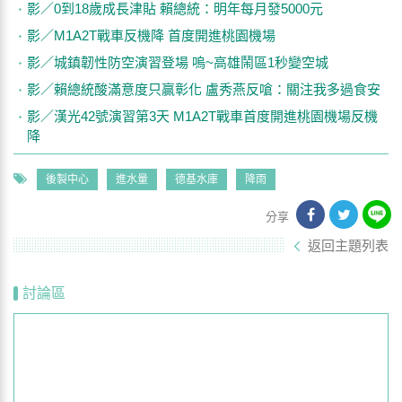
影／0到18歲成長津貼 賴總統：明年每月發5000元
影／M1A2T戰車反機降 首度開進桃園機場
影／城鎮韌性防空演習登場 嗚~高雄鬧區1秒變空城
影／賴總統酸滿意度只贏彰化 盧秀燕反嗆：關注我多過食安
影／漢光42號演習第3天 M1A2T戰車首度開進桃園機場反機
降
後製中心
進水量
德基水庫
降雨
分享
返回主題列表
討論區