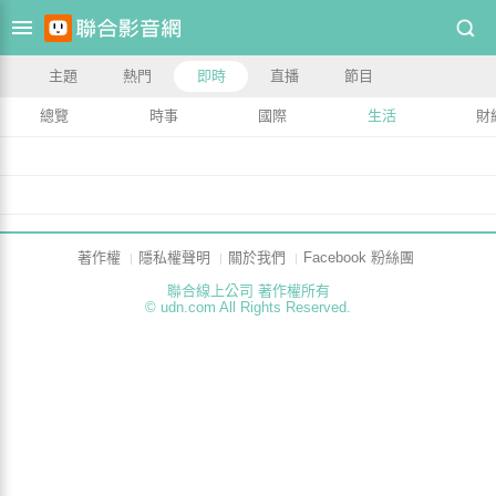
主題
熱門
即時
直播
節目
總覽
時事
國際
生活
財
著作權
隱私權聲明
關於我們
Facebook 粉絲團
聯合線上公司 著作權所有
© udn.com All Rights Reserved.