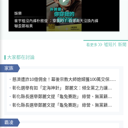
娛樂
崔宇植沒內褲朴敘俊 ：穿我的！ 自爆兩天沒換內褲
嚇歪鄭裕美
噓短片
新聞
看更多
大家都在討論
家族
慈濟遭詐10億佣金！幕後宗教大師媳婦獲100萬交保...快步奔離不發一語
彰化選舉有如「定海神針」 鄭麗文：傾全黨之力讓彰化贏
彰化縣長選舉鄭麗文提「龜兔賽跑」 綠營、無黨籍忙否認是烏龜
彰化縣長選舉鄭麗文提「龜兔賽跑」 綠營、無黨籍忙否認是烏龜
霸凌