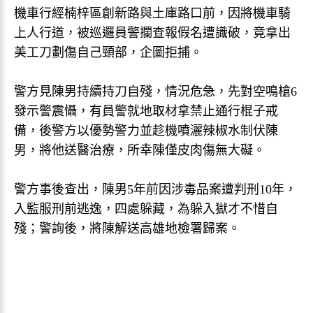
機車行經楠梓區創新路與土庫路口前，因將機車騎
上人行道，被巡邏員警攔查報假名遭識破，竟拿出
美工刀劃傷自己頸部，企圖拒捕。
警方見陳男持續持刀自殘，情況危急，先對空鳴槍6
發示警震懾，有員警就地取材拿禁止通行棍子戒
備，後警方以優勢警力並趁機噴灑辣椒水制伏陳
男，將他送醫治療，所幸陳僅皮肉傷無大礙。
警方事後查出，陳男5年前因涉毒品案遭判刑10年，
入監服刑前逃逸，四處躲藏，為躲入獄才不惜自
殘；警詢後，將陳解送高雄地檢署歸案。