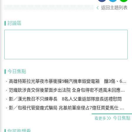
返回主題列表
討論區
今日焦點
高雄特斯拉光華夜市暴衝撞9輛汽機車毀變電箱 釀3傷、600戶停電
范織欽涉貪交保後蒙面步出法院 全身包得密不透風未回應案情
影／漢光教召不只練專長 8名人父重返部隊旅長送禮慰問
影／包租代管變龐式騙局 兆基前董座侵占7億狂買愛馬仕 李建成送北檢
今日焦點
看更多
你可能想看