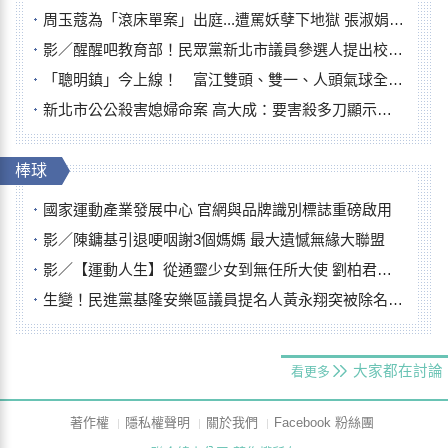
周玉蔻為「滾床單案」出庭...遭罵妖孽下地獄 張淑娟批：舌頭殺人有罪
影／醒醒吧教育部！民眾黨新北市議員參選人提出校園反毒防線升級政見
「聰明鎮」今上線！ 富江雙頭、雙一、人頭氣球全登場
新北市公公殺害媳婦命案 高大成：要害殺多刀顯示怨恨深
棒球
國家運動產業發展中心 官網與品牌識別標誌重磅啟用
影／陳鏞基引退哽咽謝3個媽媽 最大遺憾無緣大聯盟
影／【運動人生】從通靈少女到無任所大使 劉柏君女裁判人生國際發光
生變！民進黨基隆安樂區議員提名人黃永翔突被除名 將另提他人
大家都在討論
看更多
著作權
隱私權聲明
關於我們
Facebook 粉絲團