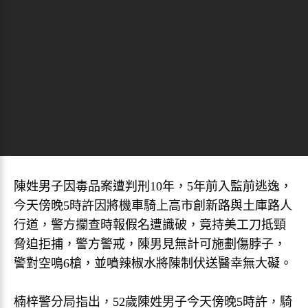
陳姓男子因毒品案遭判刑10年，5年前入監前逃逸，
今天傍晚5時許因將機車騎上高市創新路與土庫路人
行道，警方攔查時報假名遭識破，竟持美工刀抵頸
脅迫拒捕，警方警戒，陳男見無計可施劃傷脖子，
警對空鳴6槍，並噴辣椒水將陳制伏送醫幸無大礙。
楠梓警分局指出，52歲陳姓男子今天傍晚5時許，騎