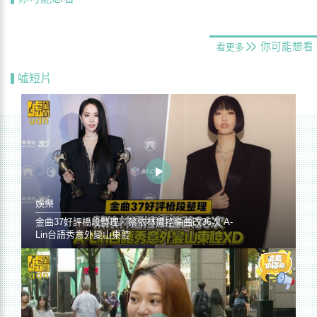
你可能想看
看更多
噓短片
娛樂
金曲37好評橋段整理／蔡依林遭控編曲改36次 A-
Lin台語秀意外變山東腔