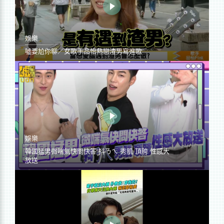
娛樂
噓要尬你聊／女歌手品怡熱戀渣男寫進歌
娛樂
韓國猛男微喘氣快問快答 抖ㄋㄟ 秀肌 頂胯 性感大
放送