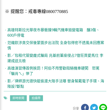
※ 提醒您：戒毒專線0800770885
高雄特斯拉光華夜市暴衝撞9輛汽機車毀變電箱 釀3傷、
600戶停電
范織欽涉貪交保後蒙面步出法院 全身包得密不透風未回應案
情
影／包租代管變龐式騙局 兆基前董座侵占7億狂買愛馬仕 李
建成送北檢
高雄演習傳首例挨罰！阿伯不甩警勸阻騎機車硬闖 怒罵
「騙肖ㄟ」慘了
影／律師游光德快艇偷渡大陸手法曝 替身幫戴電子手環、海
陸設7斷點
即時新聞
拍攝帶
分享