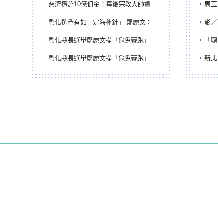
慈濟遭詐10億佣金！幕後宗教大師媳婦獲100萬交保...快步奔離不發一語
周玉蔻為
彰化選舉有如「定海神針」 鄭麗文：傾全黨之力讓彰化贏
影／醒醒
彰化縣長選舉鄭麗文提「龜兔賽跑」 綠營、無黨籍忙否認是烏龜
「聰明
彰化縣長選舉鄭麗文提「龜兔賽跑」 綠營、無黨籍忙否認是烏龜
新北市