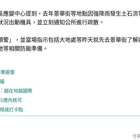
區應變中心提到，去年景華街等地點因強降雨發生土石流
狀況出動機具，並立刻通知公所進行疏散。
預警」，並當場指示包括大地處等昨天就先去景華街了解
地等相關防颱準備。
塞車避雷
福
杰：越在地越國際
1周內核可
啟用成打卡點
分