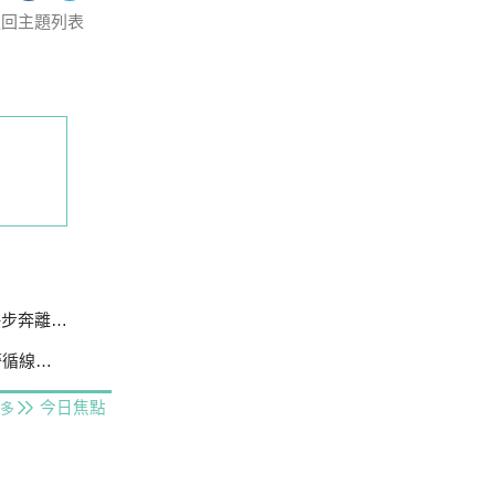
返回主題列表
不發一語
線追緝
今日焦點
多