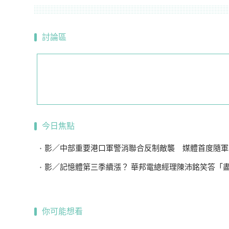
討論區
今日焦點
影／中部重要港口軍警消聯合反制敵襲 媒體首度隨軍
影／記憶體第三季續漲？ 華邦電總經理陳沛銘笑答「盡量不要
你可能想看