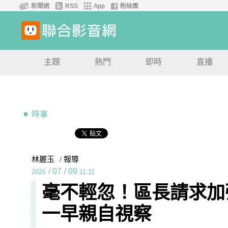
新聞網
RSS
App
粉絲團
主題
熱門
即時
直播
時事
林麗玉
/ 報導
/
07
/
09
2026
11:11
毫不輕忽！區長請求加強
一早親自視察