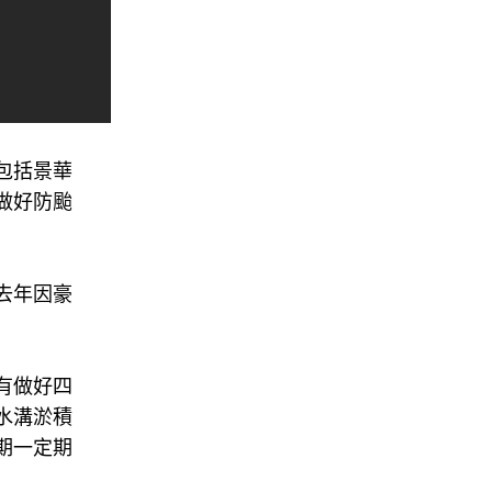
包括景華
做好防颱
去年因豪
有做好四
水溝淤積
期一定期