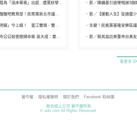
「滾床單案」出庭...遭罵妖孽下地獄 張淑娟批：舌頭殺人有罪
影／陳鏞基引退哽咽謝3個媽媽 最大
吧教育部！民眾黨新北市議員參選人提出校園反毒防線升級政見
影／【運動人生】從通靈少女到無任所大使 劉柏君女
鎮」今上線！ 富江雙頭、雙一、人頭氣球全登場
生變！民進黨基隆安樂區議員提名人黃永翔突被
公公殺害媳婦命案 高大成：要害殺多刀顯示怨恨深
影／蔡其昌訪美重申台美友誼 擔任MLB大
看更多
著作權
隱私權聲明
關於我們
Facebook 粉絲團
聯合線上公司 著作權所有
© udn.com All Rights Reserved.