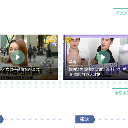
看更多
娛樂
聊／女歌手品怡熱戀渣男
韓國猛男微喘氣快問快答 抖ㄋㄟ 秀
肌 頂胯 性感大放送
看更多
棒球