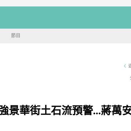
節目
景華街土石流預警...蔣萬