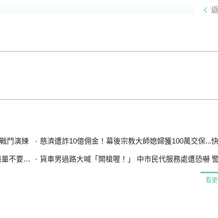
戰鬥演練
慈濟遭詐10億佣金！幕後宗教大師媳婦獲100萬交保...快步奔離
漲太多」
貨車男過路大喊「開槍喔！」 中市民代服務處遭恐嚇 警循
看更