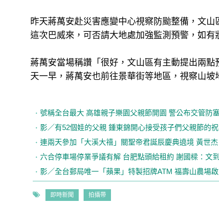
昨天蔣萬安赴災害應變中心視察防颱整備，文山
這次巴威來，可否請大地處加強監測預警，如有
蔣萬安當場稱讚「很好，文山區有主動提出兩點
天一早，蔣萬安也前往景華街等地區，視察山坡
號稱全台最大 高雄親子樂園父親節開園 警公布交管防
影／有52個娃的父親 鍾東錦開心接受孩子們父親節的祝
連兩天參加「大溪大禧」關聖帝君誕辰慶典遶境 黃世
六合停車場停業爭議有解 台肥點頭給租約 謝國樑：文到
影／全台郵局唯一「蘋果」特製招牌ATM 福壽山農場
即時新聞
拍攝帶