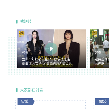
噓短片
娛樂
娛樂
金曲37好評橋段整理／蔡依林遭控
噓要尬你
編曲改36次 A-Lin台語秀意外變山東
寫進歌
腔
大家都在討論
家族
霸凌