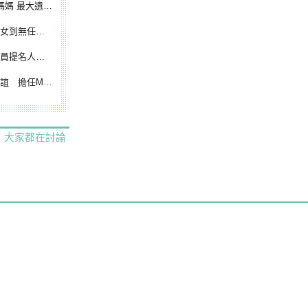
遺憾無緣大聯盟
裁判人生國際發光
除名 將另提他人
都會台灣日開球嘉賓
大家都在討論