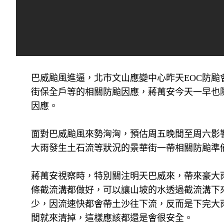
巴威颱風進逼，北市文山應變中心昨天EOC防
街保全戶等的相關防颱因應，蔣萬安今天一早也
因應。
面對巴威颱風來勢洶洶，預估周五晚間至周六影
大雨發生土石流等狀況的景華街一帶相關防颱準
蔣萬安視察時，特別關注明天巴威來，帶來豪大
條截流溝都做好，可以讓山坡的水透過截流溝下
少，因流速快都會帶土沙往下流，反而是下完大
間就來清掉，這樣應該都還是會很安全。