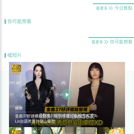
今日焦點
看更多
你可能想看
你可能想看
看更多
噓短片
娛樂
金曲37好評橋段整理／蔡依林遭控編曲改36次 A-
Lin台語秀意外變山東腔