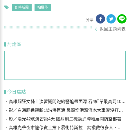
即時新聞
拍攝帶
分享
返回主題列表
討論區
今日焦點
高雄超狂女騎士演習期間跑給警追畫面曝 吞4紅單最高罰10萬被送醫
影／白海豚進逼新北沿海巨浪 鼻頭漁港漂流木大軍淹沒打上岸
影／漢光42號演習第4天 陸射劍二機動進陣地展開防空部署
高雄光華夜市違停賓士擋下暴衝特斯拉 網讚救很多人．．車主曝光是他