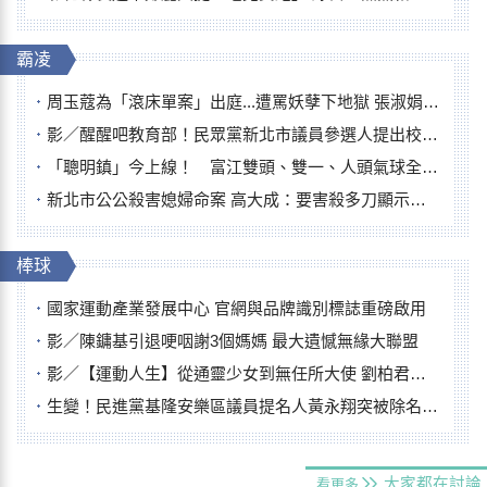
霸凌
周玉蔻為「滾床單案」出庭...遭罵妖孽下地獄 張淑娟批：舌頭殺人有罪
影／醒醒吧教育部！民眾黨新北市議員參選人提出校園反毒防線升級政見
「聰明鎮」今上線！ 富江雙頭、雙一、人頭氣球全登場
新北市公公殺害媳婦命案 高大成：要害殺多刀顯示怨恨深
棒球
國家運動產業發展中心 官網與品牌識別標誌重磅啟用
影／陳鏞基引退哽咽謝3個媽媽 最大遺憾無緣大聯盟
影／【運動人生】從通靈少女到無任所大使 劉柏君女裁判人生國際發光
生變！民進黨基隆安樂區議員提名人黃永翔突被除名 將另提他人
大家都在討論
看更多