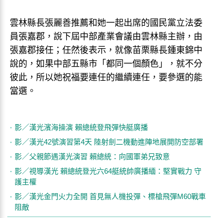
雲林縣長張麗善推薦和她一起出席的國民黨立法委
員張嘉郡，說下屆中部產業會議由雲林縣主辦，由
張嘉郡接任；任然後表示，就像苗栗縣長鍾東錦中
說的，如果中部五縣市「都同一個顏色」，就不分
彼此，所以她祝福要連任的繼續連任，要參選的能
當選。
影／漢光濱海操演 賴總統登飛彈快艇廣播
影／漢光42號演習第4天 陸射劍二機動進陣地展開防空部署
影／父親節遇漢光演習 賴總統：向國軍弟兄致意
影／視導漢光 賴總統登光六64艇統帥廣播緬：堅實戰力 守
護主權
影／漢光金門火力全開 首見無人機投彈、標槍飛彈M60戰車
阻敵