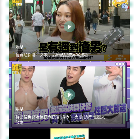
娛樂
噓要尬你聊／女歌手品怡熱戀渣男寫進歌
娛樂
韓國猛男微喘氣快問快答 抖ㄋㄟ 秀肌 頂胯 性感大
放送