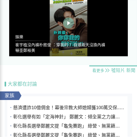
娛樂
崔宇植沒內褲朴敘俊 ：穿我的！ 自爆兩天沒換內褲
嚇歪鄭裕美
噓短片
新聞
看更多
大家都在討論
家族
慈濟遭詐10億佣金！幕後宗教大師媳婦獲100萬交保...快步奔離不發一語
彰化選舉有如「定海神針」 鄭麗文：傾全黨之力讓彰化贏
彰化縣長選舉鄭麗文提「龜兔賽跑」 綠營、無黨籍忙否認是烏龜
彰化縣長選舉鄭麗文提「龜兔賽跑」 綠營、無黨籍忙否認是烏龜