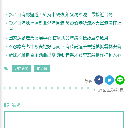
影／白海豚逼近！維持中颱強度 父親節晚上最接近台灣
影／白海豚進逼新北沿海巨浪 鼻頭漁港漂流木大軍淹沒打上
岸
國家運動產業發展中心 官網與品牌識別標誌重磅啟用
不忍綠島老牛被殺她好心買下 海陸託運千里送牠抵雲林安養
籃球／瓊斯盃主題曲出爐 運動音樂才女李宏葳創作打動人心
即時新聞
拍攝帶
分享
返回主題列表
討論區