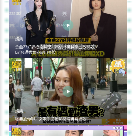
娛樂
金曲37好評橋段整理／蔡依林遭控編曲改36次 A-
Lin台語秀意外變山東腔
娛樂
噓要尬你聊／女歌手品怡熱戀渣男寫進歌