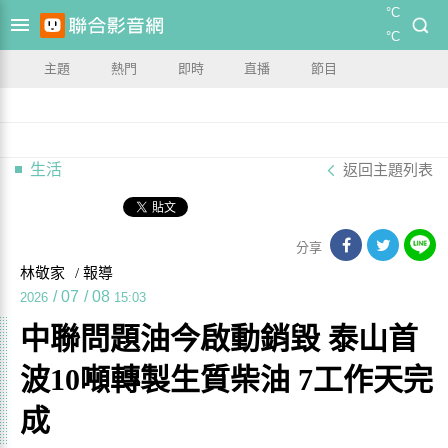
°C
°C
主題
熱門
即時
直播
節目
生活
返回主題列表
分享
林敬家
/ 報導
/
07
/
08
2026
15:03
中聯問題油今啟動銷毀 泰山首
波10噸轉製生質柴油 7工作天完
成