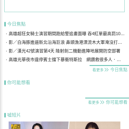
今日焦點
高雄超狂女騎士演習期間跑給警追畫面曝 吞4紅單最高罰10萬被送醫
影／白海豚進逼新北沿海巨浪 鼻頭漁港漂流木大軍淹沒打上岸
影／漢光42號演習第4天 陸射劍二機動進陣地展開防空部署
高雄光華夜市違停賓士擋下暴衝特斯拉 網讚救很多人．．車主曝光是他
今日焦點
看更多
你可能想看
你可能想看
看更多
噓短片