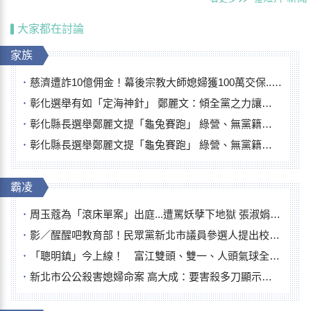
大家都在討論
家族
慈濟遭詐10億佣金！幕後宗教大師媳婦獲100萬交保...快步奔離不發一語
彰化選舉有如「定海神針」 鄭麗文：傾全黨之力讓彰化贏
彰化縣長選舉鄭麗文提「龜兔賽跑」 綠營、無黨籍忙否認是烏龜
彰化縣長選舉鄭麗文提「龜兔賽跑」 綠營、無黨籍忙否認是烏龜
霸凌
周玉蔻為「滾床單案」出庭...遭罵妖孽下地獄 張淑娟批：舌頭殺人有罪
影／醒醒吧教育部！民眾黨新北市議員參選人提出校園反毒防線升級政見
「聰明鎮」今上線！ 富江雙頭、雙一、人頭氣球全登場
新北市公公殺害媳婦命案 高大成：要害殺多刀顯示怨恨深