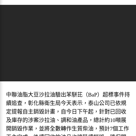
中聯油脂大豆沙拉油驗出苯駢芘（BaP）超標事件持
續追查，彰化縣衛生局今天表示，泰山公司已依規
定提報自主銷毀計畫，自今日下午起，針對已回收
及庫存的涉案沙拉油、調和油產品，總計約10噸展
開銷毀作業，並將全數轉作生質柴油，預計7個工作