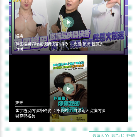
娛樂
韓國猛男微喘氣快問快答 抖ㄋㄟ 秀肌 頂胯 性感大
放送
娛樂
崔宇植沒內褲朴敘俊 ：穿我的！ 自爆兩天沒換內褲
嚇歪鄭裕美
噓短片
新聞
看更多