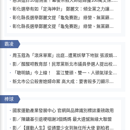
慈濟遭詐10億佣金！幕後宗教大師媳婦獲100萬交保...快步奔離不發一語
彰化選舉有如「定海神針」 鄭麗文：傾全黨之力讓彰化贏
彰化縣長選舉鄭麗文提「龜兔賽跑」 綠營、無黨籍忙否認是烏龜
彰化縣長選舉鄭麗文提「龜兔賽跑」 綠營、無黨籍忙否認是烏龜
霸凌
周玉蔻為「滾床單案」出庭...遭罵妖孽下地獄 張淑娟批：舌頭殺人有罪
影／醒醒吧教育部！民眾黨新北市議員參選人提出校園反毒防線升級政見
「聰明鎮」今上線！ 富江雙頭、雙一、人頭氣球全登場
新北市公公殺害媳婦命案 高大成：要害殺多刀顯示怨恨深
棒球
國家運動產業發展中心 官網與品牌識別標誌重磅啟用
影／陳鏞基引退哽咽謝3個媽媽 最大遺憾無緣大聯盟
影／【運動人生】從通靈少女到無任所大使 劉柏君女裁判人生國際發光