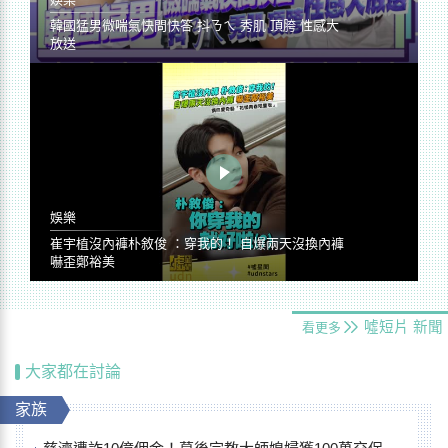
韓國猛男微喘氣快問快答 抖ㄋㄟ 秀肌 頂胯 性感大
放送
娛樂
崔宇植沒內褲朴敘俊 ：穿我的！ 自爆兩天沒換內褲
嚇歪鄭裕美
噓短片
新聞
看更多
大家都在討論
家族