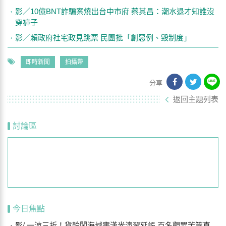
影／10億BNT詐騙案燒出台中市府 蔡其昌：潮水退才知誰沒
穿褲子
影／賴政府社宅政見跳票 民團批「創惡例、毀制度」
即時新聞
拍攝帶
分享
返回主題列表
討論區
今日焦點
影/ 一波三折！貨輪闖海域害漢光演習延誤 百名觀眾苦等直呼可惜