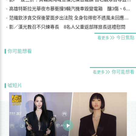
高雄特斯拉光華夜市暴衝撞9輛汽機車毀變電箱 釀3傷、600戶停電
范織欽涉貪交保後蒙面步出法院 全身包得密不透風未回應案情
影／漢光教召不只練專長 8名人父重返部隊旅長送禮慰問
今日焦點
看更多
你可能想看
你可能想看
看更多
噓短片