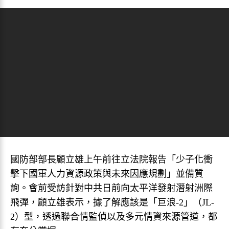
國防部部長顧立雄上午前往立法院報告「少子化衝
擊下國軍人力資源政策與未來因應規劃」並備質
詢。會前受訪針對中共日前向太平洋發射潛射洲際
飛彈，顧立雄表示，據了解應該是「巨浪-2」（JL-
2）型，透過聯合情監偵以及多元情資來源管道，都