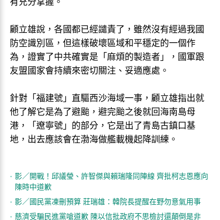
有充分掌握。
顧立雄說，各國都已經譴責了，雖然沒有經過我國
防空識別區，但這樣破壞區域和平穩定的一個作
為，證實了中共確實是「麻煩的製造者」，國軍跟
友盟國家會持續來密切關注、妥適應處。
針對「福建號」直驅西沙海域一事，顧立雄指出就
他了解它是為了避颱，避完颱之後就回海南島母
港，「遼寧號」的部分，它是出了青島古鎮口基
地，出去應該會在渤海做艦載機起降訓練。
影／開戰！邱議瑩、許智傑與賴瑞隆同陣線 齊批柯志恩應向
陳時中道歉
影／國民黨凍刪預算 莊瑞雄：韓院長提醒在野勿意氣用事
慈濟受騙民進黨嗆道歉 陳以信批政府不思檢討還顛倒是非