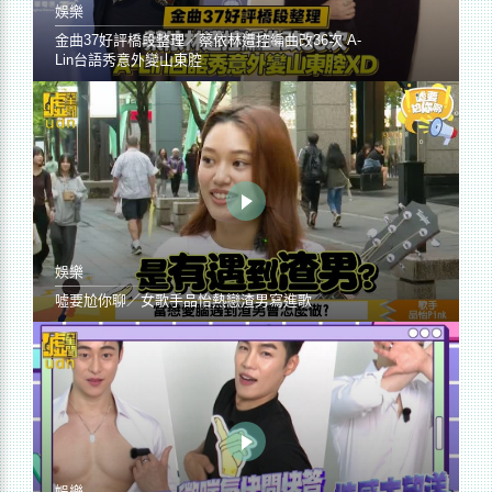
娛樂
金曲37好評橋段整理／蔡依林遭控編曲改36次 A-
Lin台語秀意外變山東腔
娛樂
噓要尬你聊／女歌手品怡熱戀渣男寫進歌
娛樂