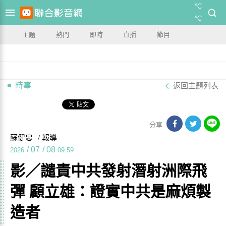
°C
°C
主題
熱門
即時
直播
節目
時事
返回主題列表
分享
蘇健忠
/ 報導
/
07
/
08
2026
09:59
影／譴責中共發射潛射洲際飛
彈 顧立雄：證實中共是麻煩製
造者