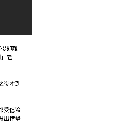
事後即離
到」老
之後才到
都受傷流
得出撞擊