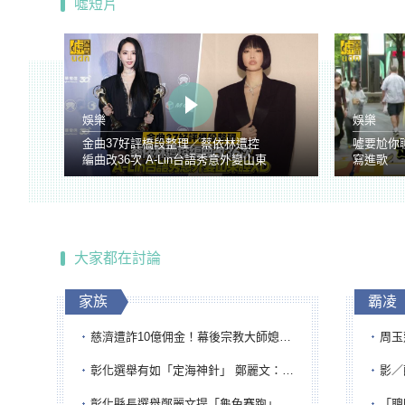
噓短片
娛樂
娛樂
金曲37好評橋段整理／蔡依林遭控
噓要尬你
編曲改36次 A-Lin台語秀意外變山東
寫進歌
腔
大家都在討論
家族
霸凌
慈濟遭詐10億佣金！幕後宗教大師媳婦獲100萬交保...快步奔離不發一語
周玉蔻為
彰化選舉有如「定海神針」 鄭麗文：傾全黨之力讓彰化贏
影／醒醒
彰化縣長選舉鄭麗文提「龜兔賽跑」 綠營、無黨籍忙否認是烏龜
「聰明