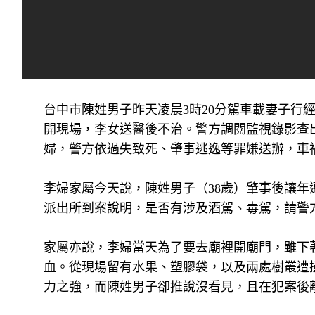
台中市陳姓男子昨天凌晨3時20分駕車載妻子行
開現場，李女送醫後不治。警方調閱監視錄影查
婦，警方依過失致死、肇事逃逸等罪嫌送辦，車
李婦家屬今天說，陳姓男子（38歲）肇事後讓年
派出所到案說明，是否有涉及酒駕、毒駕，請警
家屬亦說，李婦當天為了要去廟裡開廟門，雖下
血。從現場留有水果、塑膠袋，以及兩處樹叢遭
力之強，而陳姓男子卻推說沒看見，且在犯案後