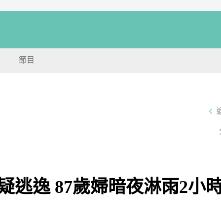
節目
疑逃逸 87歲婦暗夜淋雨2小