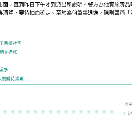
出面，直到昨日下午才到派出所說明。警方為他實施毒品
毒酒駕，要待抽血確定。至於為何肇事逃逸，陳則聲稱「
工首棟社宅
調真造謠
還多
大關鍵待建置
分