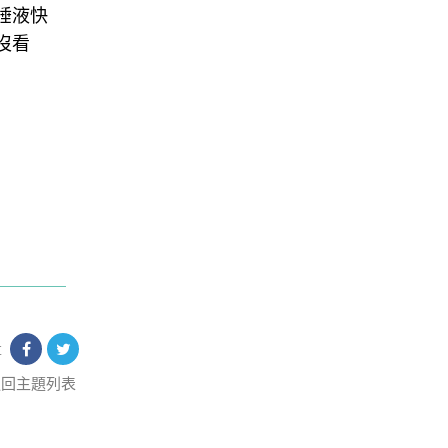
唾液快
沒看
享
返回主題列表