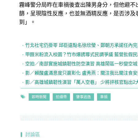
霧峰警分局昨在車禍後查出陳男身分，但他避不
篩，呈現陰性反應，也並無酒精反應，是否涉及
到」。
竹北社宅仍掛零 邱臣遠點名徐欣瑩、鄭朝方承諾任內完
甲醛米粉流入校園？竹市爆誘導式民調爭議 藍營批假民
空拍／南部實施城鎮韌性防空演習 高雄鬧區一秒變空城
影／賴酸盧滿意度只贏彰化 盧秀燕：關注我比關注食安
影／高雄城鎮韌性演習「萬人空巷」 少將評核官點出2
即時新聞
拍攝帶
肇事逃逸
車禍
討論區