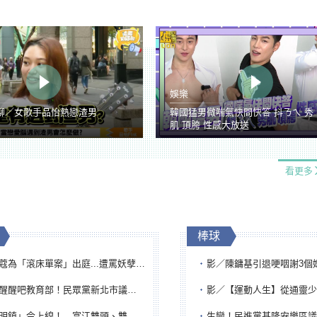
娛樂
聊／女歌手品怡熱戀渣男
韓國猛男微喘氣快問快答 抖ㄋㄟ 秀
肌 頂胯 性感大放送
看更多
棒球
「滾床單案」出庭...遭罵妖孽下地獄 張淑娟批：舌頭殺人有罪
影／陳鏞基引退哽咽謝3個媽媽 最大
吧教育部！民眾黨新北市議員參選人提出校園反毒防線升級政見
影／【運動人生】從通靈少女到無任所大使 劉柏君女
鎮」今上線！ 富江雙頭、雙一、人頭氣球全登場
生變！民進黨基隆安樂區議員提名人黃永翔突被