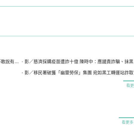
有違法」
影／慈濟採購疫苗遭詐十億 陳時中：應譴責詐騙、抹黑
影／移民署破獲「幽靈勞保」集團 宛如黑工轉運站詐取7
看更
看更多