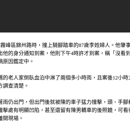
經霧峰區錦州路時，撞上騎腳踏車的87歲李姓婦人。他肇
出他的身分通知到案，他則下午4時許才到案，稱「沒看
禍原因鑑定中。
邁的老人家倒臥血泊中淋了兩個多小時雨，且案後12小時
方調查清楚。
著雨仍出門，但出門後就被陳的車子猛力撞擊，頭、手腳
撞擊處有明顯凹陷，甚至還留有陳男轎車的後照鏡，可看
離開現場。