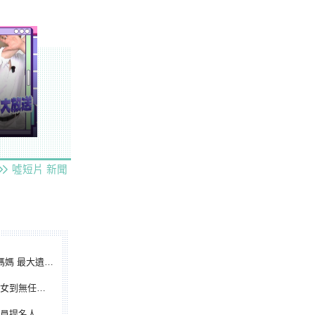
噓短片
新聞
遺憾無緣大聯盟
裁判人生國際發光
除名 將另提他人