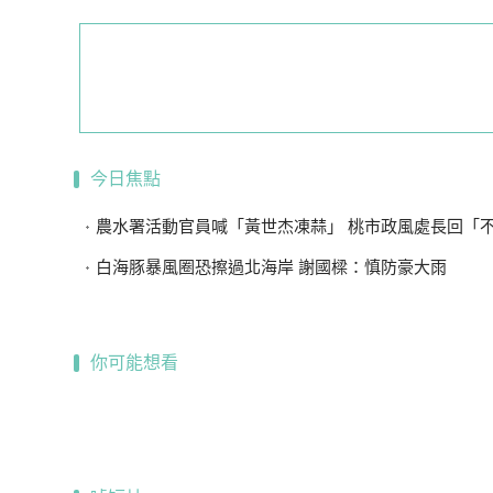
今日焦點
農水署活動官員喊「黃世杰凍蒜」 桃市政風處長回「不敢說
白海豚暴風圈恐擦過北海岸 謝國樑：慎防豪大雨
你可能想看