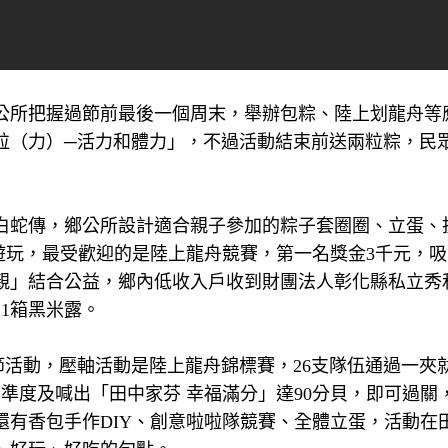
公所把握過節前最後一個周末，舉辦包粽、陸上划龍舟等
粒（力）─活力和體力」，不過活動結束前送兩粒粽，民
白蛇傳，鄉公所設計適合親子參加的粽子套圈圈、立蛋、
遊玩，最受歡迎的是陸上龍舟競賽，第一名獎金3千元，
鄉親」結合公益，鄉內低收入戶收到財團法人彰化縣私立秀
1箱黑米露。
午節活動，壓軸活動是陸上龍舟錦標賽，26支隊伍通過一夾
準度及喊出「田中家芬 幸福滿分」達90分貝，即可過關
還有香包手作DIY、創意啦啦隊競賽、全體立蛋，活動在