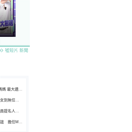
噓短片
新聞
遺憾無緣大聯盟
裁判人生國際發光
除名 將另提他人
都會台灣日開球嘉賓