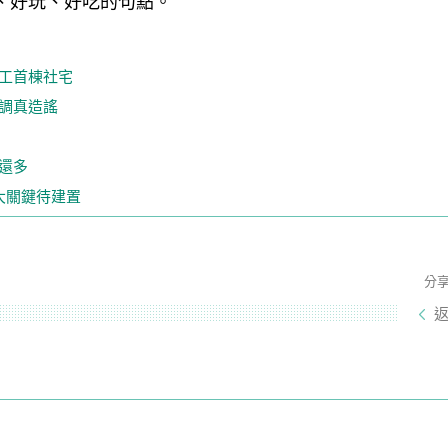
、好玩、好吃的句點。
工首棟社宅
調真造謠
還多
大關鍵待建置
分