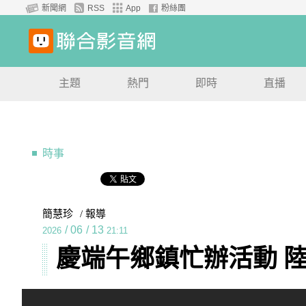
新聞網
RSS
App
粉絲團
主題
熱門
即時
直播
時事
簡慧珍
/ 報導
/
06
/
13
2026
21:11
慶端午鄉鎮忙辦活動 