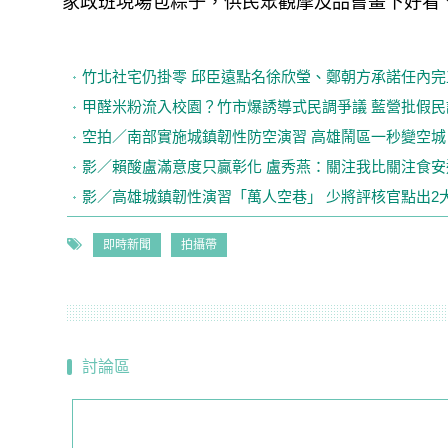
家政班現場包粽子，供民眾觀摩及品嘗畫下好看
竹北社宅仍掛零 邱臣遠點名徐欣瑩、鄭朝方承諾任內完
甲醛米粉流入校園？竹市爆誘導式民調爭議 藍營批假民
空拍／南部實施城鎮韌性防空演習 高雄鬧區一秒變空城
影／賴酸盧滿意度只贏彰化 盧秀燕：關注我比關注食安
影／高雄城鎮韌性演習「萬人空巷」 少將評核官點出2
即時新聞
拍攝帶
討論區