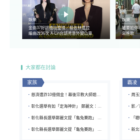
娛樂
娛樂
金曲37好評橋段整理／蔡依林遭控
噓要尬你
編曲改36次 A-Lin台語秀意外變山東
寫進歌
腔
大家都在討論
家族
霸凌
慈濟遭詐10億佣金！幕後宗教大師媳婦獲100萬交保...快步奔離不發一語
周玉蔻為
彰化選舉有如「定海神針」 鄭麗文：傾全黨之力讓彰化贏
影／醒醒
彰化縣長選舉鄭麗文提「龜兔賽跑」 綠營、無黨籍忙否認是烏龜
「聰明
彰化縣長選舉鄭麗文提「龜兔賽跑」 綠營、無黨籍忙否認是烏龜
新北市