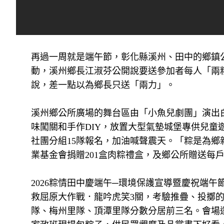
再過一周就是端午節，彰化縣溪州、田中的鄉鎮
動，溪州鄉長江淑芬公開說要送參加者每人「兩
說，差一點以為鄉長只送「兩力」。
溪州鄉公所廣場的舞台區由「小魚兒劇團」演出
味闖關和手作DIY，放置大型氣墊城堡專供兒童
社團分組15隊報名，加油喊聲震天。「粽是為
業基金會捐贈201盒肉粽禮盒，及鄉公所贈送每戶
2026粽情田中慶端午─環境保護宣導暨慶祝端
救屈原大作戰．龍吟虎笑3關，考驗推疊、投擲的
隊、梅州里隊、頂潭里隊分數分居前三名。會場