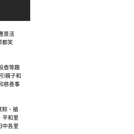
應景活
眾都笑
投壺等趣
吸引親子和
和慈善事
就粽、搶
，平和里
田中各里