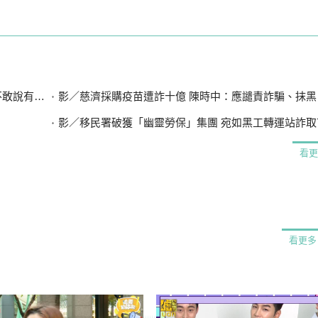
有違法」
影／慈濟採購疫苗遭詐十億 陳時中：應譴責詐騙、抹黑
影／移民署破獲「幽靈勞保」集團 宛如黑工轉運站詐取7
看更
看更多