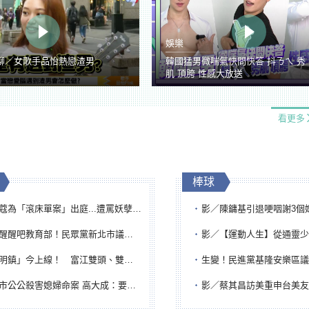
娛樂
聊／女歌手品怡熱戀渣男
韓國猛男微喘氣快問快答 抖ㄋㄟ 秀
肌 頂胯 性感大放送
看更多
棒球
「滾床單案」出庭...遭罵妖孽下地獄 張淑娟批：舌頭殺人有罪
影／陳鏞基引退哽咽謝3個媽媽 最大
吧教育部！民眾黨新北市議員參選人提出校園反毒防線升級政見
影／【運動人生】從通靈少女到無任所大使 劉柏君女
鎮」今上線！ 富江雙頭、雙一、人頭氣球全登場
生變！民進黨基隆安樂區議員提名人黃永翔突被
公公殺害媳婦命案 高大成：要害殺多刀顯示怨恨深
影／蔡其昌訪美重申台美友誼 擔任MLB大