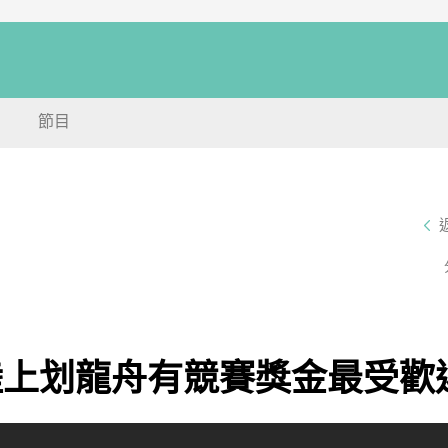
節目
陸上划龍舟有競賽獎金最受歡